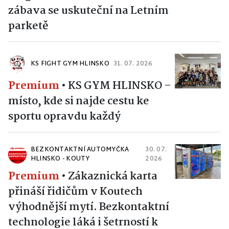
zábava se uskuteční na Letním
parketě
KS FIGHT GYM HLINSKO
31. 07. 2026
Premium
•
KS GYM HLINSKO –
místo, kde si najde cestu ke
sportu opravdu každý
BEZKONTAKTNÍ AUTOMYČKA
30. 07.
HLINSKO - KOUTY
2026
Premium
•
Zákaznická karta
přináší řidičům v Koutech
výhodnější mytí. Bezkontaktní
technologie láká i šetrností k