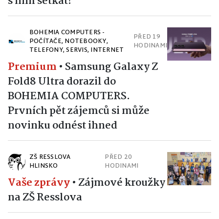
s ním setkat!
BOHEMIA COMPUTERS -
PŘED 19
POČÍTAČE, NOTEBOOKY,
HODINAMI
TELEFONY, SERVIS, INTERNET
Premium
•
Samsung Galaxy Z
Fold8 Ultra dorazil do
BOHEMIA COMPUTERS.
Prvních pět zájemců si může
novinku odnést ihned
ZŠ RESSLOVA
PŘED 20
HLINSKO
HODINAMI
Vaše zprávy
•
Zájmové kroužky
na ZŠ Resslova