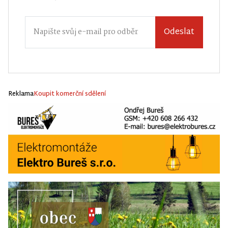
sdělení
Odeslat
Reklama
Koupit komerční sdělení