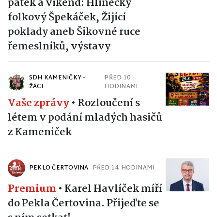
pátek a víkend: Hlinecký
folkový Špekáček, Žijící
poklady aneb Šikovné ruce
řemeslníků, výstavy
SDH KAMENIČKY -
PŘED 10
ŽÁCI
HODINAMI
Vaše zprávy
•
Rozloučení s
létem v podání mladých hasičů
z Kameniček
PEKLO ČERTOVINA
PŘED 14 HODINAMI
Premium
•
Karel Havlíček míří
do Pekla Čertovina. Přijeďte se