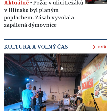
Aktuálně
•
Požár v ulici Ležáků
v Hlinsku byl planým
poplachem. Zásah vyvolala
zapálená dýmovnice
KULTURA A VOLNÝ ČAS
Další