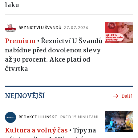
laku
ŘEZNICTVÍ U ŠVANDŮ
27. 07. 2026
Premium
•
Řeznictví U Švandů
nabídne před dovolenou slevy
až 30 procent. Akce platí od
čtvrtka
NEJNOVĚJŠÍ
Další
REDAKCE IHLINSKO
PŘED 15 MINUTAMI
Kultura a volný čas
•
Tipy na