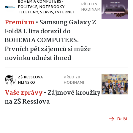
BOHEMIA COMPUTERS -
PŘED 19
POČÍTAČE, NOTEBOOKY,
HODINAMI
TELEFONY, SERVIS, INTERNET
Premium
•
Samsung Galaxy Z
Fold8 Ultra dorazil do
BOHEMIA COMPUTERS.
Prvních pět zájemců si může
novinku odnést ihned
ZŠ RESSLOVA
PŘED 20
HLINSKO
HODINAMI
Vaše zprávy
•
Zájmové kroužky
na ZŠ Resslova
Další