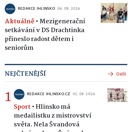
REDAKCE IHLINSKO
06. 08. 2026
Aktuálně
•
Mezigenerační
setkávání v DS Drachtinka
přineslo radost dětem i
seniorům
NEJČTENĚJŠÍ
Další
1
REDAKCE IHLINSKO.CZ
01. 08. 2026
Sport
•
Hlinsko má
medailistku z mistrovství
světa. Nela Švandová