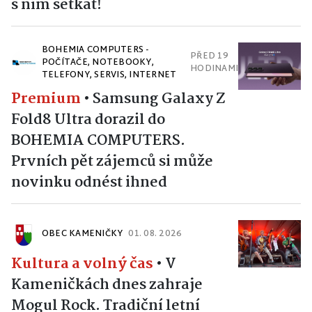
s ním setkat!
BOHEMIA COMPUTERS -
PŘED 19
POČÍTAČE, NOTEBOOKY,
HODINAMI
TELEFONY, SERVIS, INTERNET
Premium
•
Samsung Galaxy Z
Fold8 Ultra dorazil do
BOHEMIA COMPUTERS.
Prvních pět zájemců si může
novinku odnést ihned
OBEC KAMENIČKY
01. 08. 2026
Kultura a volný čas
•
V
Kameničkách dnes zahraje
Mogul Rock. Tradiční letní