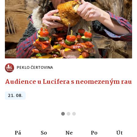
PEKLO ČERTOVINA
Audience u Lucifera s neomezeným raute
21. 08.
Pá
So
Ne
Po
Út