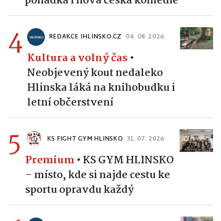
pohádka i nová česká komedie
4
REDAKCE IHLINSKO.CZ
04. 08. 2026
Kultura a volný čas
•
Neobjevený kout nedaleko
Hlinska láká na knihobudku i
letní občerstvení
5
KS FIGHT GYM HLINSKO
31. 07. 2026
Premium
•
KS GYM HLINSKO
– místo, kde si najde cestu ke
sportu opravdu každý