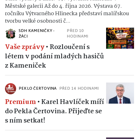
Stálé výstavy a akce: 67. Výtvarné Hlinecko v
Městské galerii Až do 4. října 2026. Výstava 67.
ročníku Výtvarného Hlinecka představí malířskou
tvorbu velké osobnosti č...
SDH KAMENIČKY -
PŘED 10
ŽÁCI
HODINAMI
Vaše zprávy
•
Rozloučení s
létem v podání mladých hasičů
z Kameniček
PEKLO ČERTOVINA
PŘED 14 HODINAMI
Premium
•
Karel Havlíček míří
do Pekla Čertovina. Přijeďte se
s ním setkat!