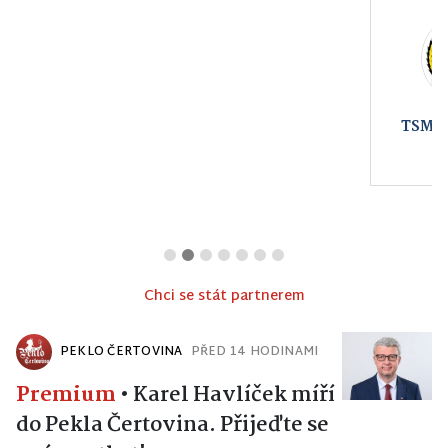
TSM Design s.r.o.
BOHEMIA
COMPUTERS -
počítače, notebooky,
telefony, servis,
internet
Chci se stát partnerem
PEKLO ČERTOVINA
PŘED 14 HODINAMI
Premium
•
Karel Havlíček míří
do Pekla Čertovina. Přijeďte se