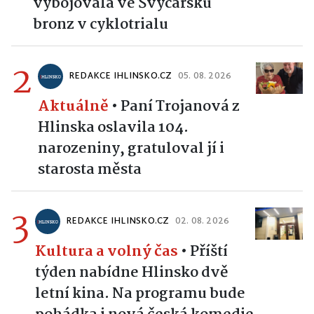
vybojovala ve Švýcarsku
bronz v cyklotrialu
2
REDAKCE IHLINSKO.CZ
05. 08. 2026
Aktuálně
•
Paní Trojanová z
Hlinska oslavila 104.
narozeniny, gratuloval jí i
starosta města
3
REDAKCE IHLINSKO.CZ
02. 08. 2026
Kultura a volný čas
•
Příští
týden nabídne Hlinsko dvě
letní kina. Na programu bude