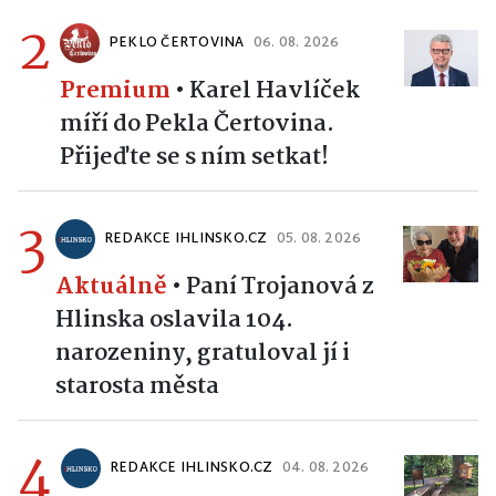
2
PEKLO ČERTOVINA
06. 08. 2026
Premium
•
Karel Havlíček
míří do Pekla Čertovina.
Přijeďte se s ním setkat!
3
REDAKCE IHLINSKO.CZ
05. 08. 2026
Aktuálně
•
Paní Trojanová z
Hlinska oslavila 104.
narozeniny, gratuloval jí i
starosta města
4
REDAKCE IHLINSKO.CZ
04. 08. 2026