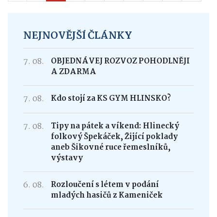
NEJNOVĚJŠÍ ČLÁNKY
7. 08.
OBJEDNÁVEJ ROZVOZ POHODLNĚJI
A ZDARMA
7. 08.
Kdo stojí za KS GYM HLINSKO?
7. 08.
Tipy na pátek a víkend: Hlinecký
folkový Špekáček, Žijící poklady
aneb Šikovné ruce řemeslníků,
výstavy
6. 08.
Rozloučení s létem v podání
mladých hasičů z Kameniček