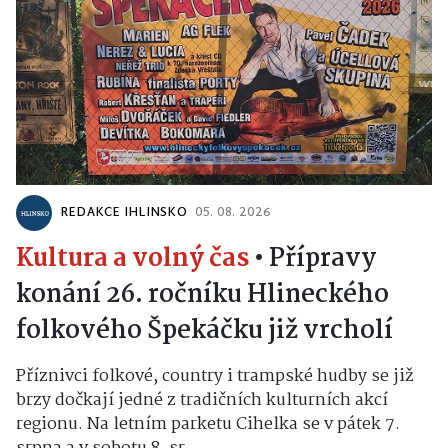
REDAKCE IHLINSKO
05. 08. 2026
Kultura a volný čas
•
Přípravy
konání 26. ročníku Hlineckého
folkového Špekáčku již vrcholí
Příznivci folkové, country i trampské hudby se již
brzy dočkají jedné z tradičních kulturních akcí
regionu. Na letním parketu Cihelka se v pátek 7.