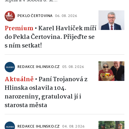
srpna a v sobotu 8. sr...
PEKLO ČERTOVINA
06. 08. 2026
Premium
•
Karel Havlíček míří
do Pekla Čertovina. Přijeďte se
s ním setkat!
REDAKCE IHLINSKO.CZ
05. 08. 2026
Aktuálně
•
Paní Trojanová z
Hlinska oslavila 104.
narozeniny, gratuloval jí i
starosta města
REDAKCE IHLINSKO.CZ
04. 08. 2026