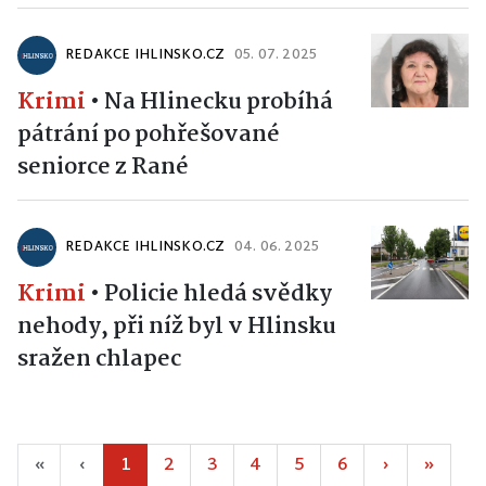
REDAKCE IHLINSKO.CZ
05. 07. 2025
Krimi
•
Na Hlinecku probíhá
pátrání po pohřešované
seniorce z Rané
REDAKCE IHLINSKO.CZ
04. 06. 2025
Krimi
•
Policie hledá svědky
nehody, při níž byl v Hlinsku
sražen chlapec
«
‹
1
2
3
4
5
6
›
»