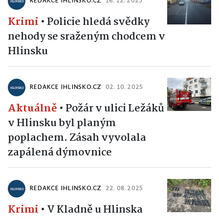
REDAKCE IHLINSKO.CZ
16. 12. 2025
Krimi
•
Policie hledá svědky
nehody se sraženým chodcem v
Hlinsku
REDAKCE IHLINSKO.CZ
02. 10. 2025
Aktuálně
•
Požár v ulici Ležáků
v Hlinsku byl planým
poplachem. Zásah vyvolala
zapálená dýmovnice
REDAKCE IHLINSKO.CZ
22. 08. 2025
Krimi
•
V Kladně u Hlinska