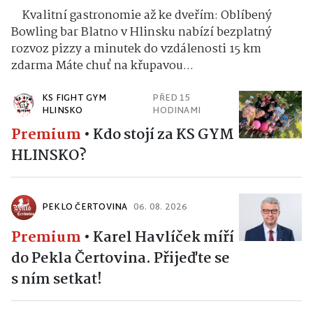
Kvalitní gastronomie až ke dveřím: Oblíbený
Bowling bar Blatno v Hlinsku nabízí bezplatný
rozvoz pizzy a minutek do vzdálenosti 15 km
zdarma Máte chuť na křupavou...
KS FIGHT GYM
PŘED 15
HLINSKO
HODINAMI
Premium
•
Kdo stojí za KS GYM
HLINSKO?
PEKLO ČERTOVINA
06. 08. 2026
Premium
•
Karel Havlíček míří
do Pekla Čertovina. Přijeďte se
s ním setkat!