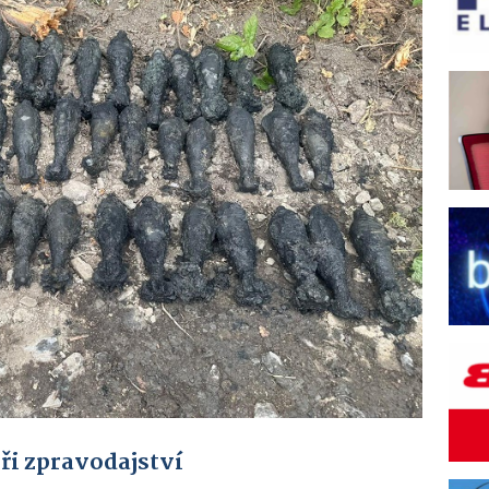
ři zpravodajství