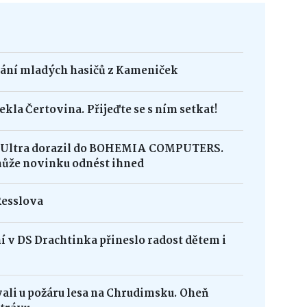
dání mladých hasičů z Kameniček
ekla Čertovina. Přijeďte se s ním setkat!
8 Ultra dorazil do BOHEMIA COMPUTERS.
může novinku odnést ihned
Resslova
 v DS Drachtinka přineslo radost dětem i
vali u požáru lesa na Chrudimsku. Oheň