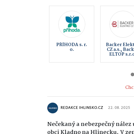
Obec
BEZKONTAK
Kameničky
AUTOMYČ
HLINSKO 
KOUTY
Chci
REDAKCE IHLINSKO.CZ
22. 08. 2025
Nečekaný a nebezpečný nález u
obci Kladno na Hlinecku. V ze