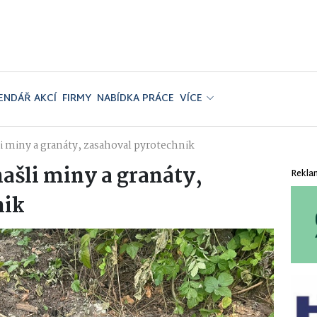
ENDÁŘ AKCÍ
FIRMY
NABÍDKA PRÁCE
VÍCE
i miny a granáty, zasahoval pyrotechnik
ašli miny a granáty,
Rekla
nik