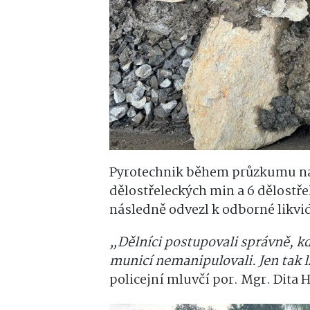
Pyrotechnik během průzkumu nal
dělostřeleckých min a 6 dělostřel
následně odvezl k odborné likvid
„Dělníci postupovali správně, kdy
municí nemanipulovali. Jen tak 
policejní mluvčí por. Mgr. Dita 