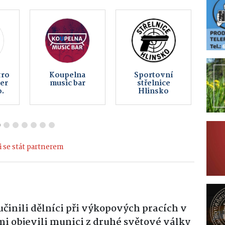
TNÍ
Lom Matula
Multifunkční
KA
Hlinsko
centrum
-
Hlinsko
 se stát partnerem
činili dělníci při výkopových pracích v
mi objevili munici z druhé světové války