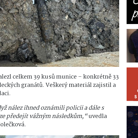
ezl celkem 39 kusů munice – konkrétně 33
eckých granátů. Veškerý materiál zajistil a
aci.
ž nález ihned oznámili policii a dále s
lze předejít vážným následkům,“
uvedla
Holečková.