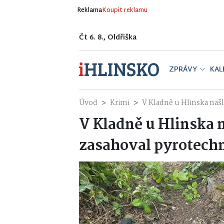
Reklama
Koupit reklamu
Čt 6. 8., Oldřiška
ZPRÁVY
KAL
Úvod
Krimi
V Kladně u Hlinska našl
V Kladně u Hlinska n
zasahoval pyrotech