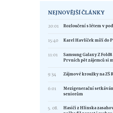
NEJNOVĚJŠÍ ČLÁNKY
20:01
Rozloučení s létem v po
15:40
Karel Havlíček míří do P
11:01
Samsung Galaxy Z Fold
Prvních pět zájemců si 
9:34
Zájmové kroužky na ZŠ 
6:01
Mezigenerační setkávání
seniorům
5. 08.
Hasiči z Hlinska zasaho