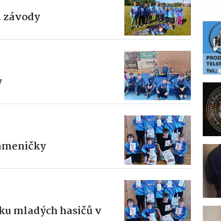
. závody
y
ameničky
ku mladých hasičů v