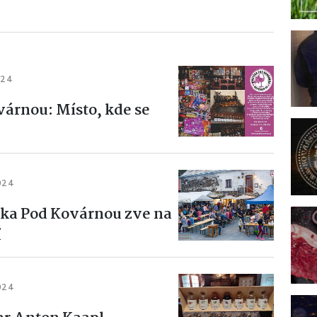
024
árnou: Místo, kde se
024
ka Pod Kovárnou zve na
í
024