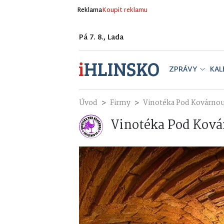
Reklama
Koupit reklamu
Pá 7. 8., Lada
ZPRÁVY
KAL
Úvod
Firmy
Vinotéka Pod Kovárno
Vinotéka Pod Kov