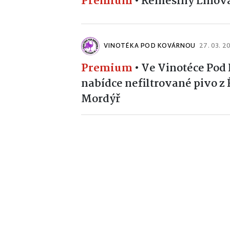
Premium
•
Řemeslný Lihova
VINOTÉKA POD KOVÁRNOU
27. 03. 2
Premium
•
Ve Vinotéce Pod
nabídce nefiltrované pivo 
Mordýř