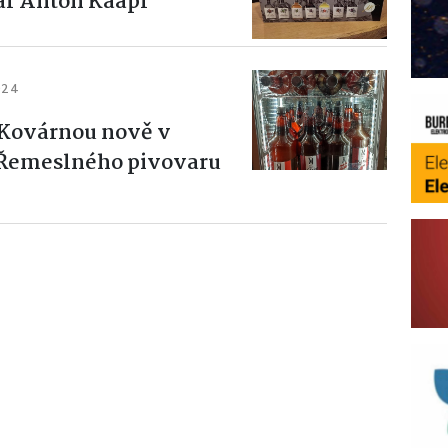
r Anton Kaapl
024
 Kovárnou nově v
z Řemeslného pivovaru