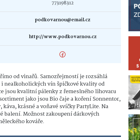
773198312
podkovarnou@email.cz
http://www.podkovarnou.cz
římo od vinařů. Samozřejmostí je rozsáhlá
 i nealkoholických vín špičkové kvality od
e jsou kvalitní pálenky z řemeslného lihovaru
ortiment jako jsou Bio čaje a koření Sonnentor,
, káva, krásné a voňavé svíčky PartyLite. Na
vé balení. Možnost zakoupení dárkových
měleckého kováře.