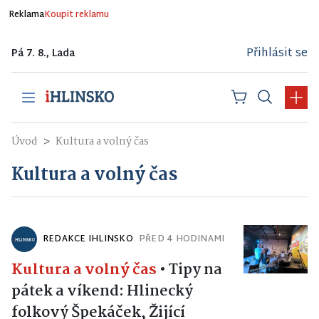
Reklama
Koupit reklamu
Přihlásit se
Pá 7. 8., Lada
Úvod
Kultura a volný čas
Kultura a volný čas
REDAKCE IHLINSKO
PŘED 4 HODINAMI
Kultura a volný čas
•
Tipy na
pátek a víkend: Hlinecký
folkový Špekáček, Žijící