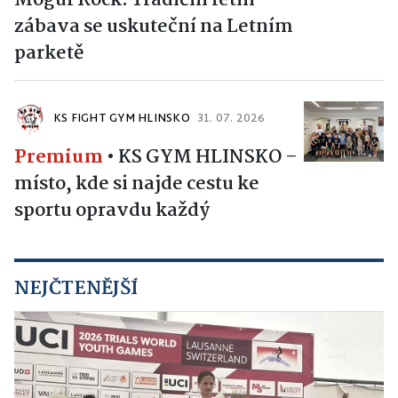
Mogul Rock. Tradiční letní
zábava se uskuteční na Letním
parketě
KS FIGHT GYM HLINSKO
31. 07. 2026
Premium
•
KS GYM HLINSKO –
místo, kde si najde cestu ke
sportu opravdu každý
NEJČTENĚJŠÍ