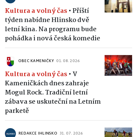
Kultura a volný čas
•
Příští
týden nabídne Hlinsko dvě
letní kina. Na programu bude
pohádka i nová česká komedie
OBEC KAMENIČKY
01. 08. 2026
Kultura a volný čas
•
V
Kameničkách dnes zahraje
Mogul Rock. Tradiční letní
zábava se uskuteční na Letním
parketě
REDAKCE IHLINSKO
31. 07. 2026