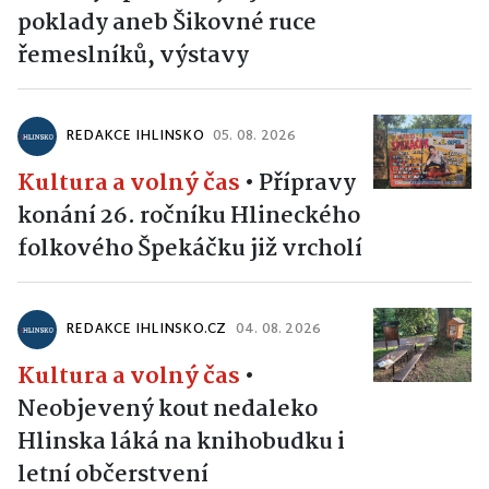
poklady aneb Šikovné ruce
řemeslníků, výstavy
REDAKCE IHLINSKO
05. 08. 2026
Kultura a volný čas
•
Přípravy
konání 26. ročníku Hlineckého
folkového Špekáčku již vrcholí
REDAKCE IHLINSKO.CZ
04. 08. 2026
Kultura a volný čas
•
Neobjevený kout nedaleko
Hlinska láká na knihobudku i
letní občerstvení