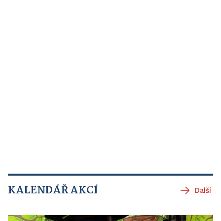
KALENDÁŘ AKCÍ
Další