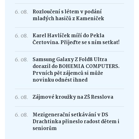
6. 08.
Rozloučení s létem v podání
mladých hasičů z Kameniček
6. 08.
Karel Havlíček míří do Pekla
Čertovina. Přijeďte se s ním setkat!
6. 08.
Samsung Galaxy Z Fold8 Ultra
dorazil do BOHEMIA COMPUTERS.
Prvních pět zájemců si může
novinku odnést ihned
6. 08.
Zájmové kroužky na ZŠ Resslova
6. 08.
Mezigenerační setkávání v DS
Drachtinka přineslo radost dětem i
seniorům