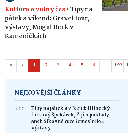
Kultura a volný čas
•
Tipy na
pátek a víkend: Gravel tour,
výstavy, Mogul Rock v
Kameničkách
«
‹
1
2
3
4
5
6
...
192
19
NEJNOVĚJŠÍ ČLÁNKY
6:00
Tipy na pátek a víkend: Hlinecký
folkový Špekáček, Žijící poklady
aneb Šikovné ruce řemeslníků,
výstavy