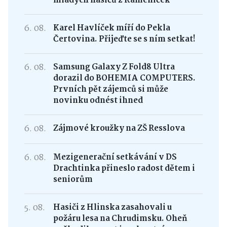
mladých hasičů z Kameniček
6. 08.
Karel Havlíček míří do Pekla
Čertovina. Přijeďte se s ním setkat!
6. 08.
Samsung Galaxy Z Fold8 Ultra
dorazil do BOHEMIA COMPUTERS.
Prvních pět zájemců si může
novinku odnést ihned
6. 08.
Zájmové kroužky na ZŠ Resslova
6. 08.
Mezigenerační setkávání v DS
Drachtinka přineslo radost dětem i
seniorům
5. 08.
Hasiči z Hlinska zasahovali u
požáru lesa na Chrudimsku. Oheň