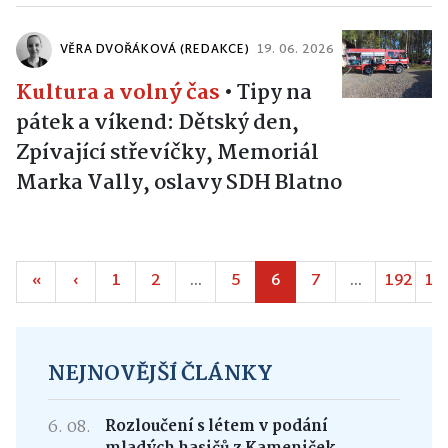
VĚRA DVOŘÁKOVÁ (REDAKCE)
19. 06. 2026
Kultura a volný čas
•
Tipy na
pátek a víkend: Dětský den,
Zpívající střevíčky, Memoriál
Marka Vally, oslavy SDH Blatno
«
‹
1
2
...
5
6
7
...
192
19
NEJNOVĚJŠÍ ČLÁNKY
6. 08.
Rozloučení s létem v podání