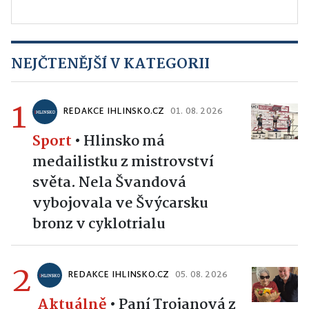
NEJČTENĚJŠÍ V KATEGORII
1
REDAKCE IHLINSKO.CZ
01. 08. 2026
Sport
•
Hlinsko má
medailistku z mistrovství
světa. Nela Švandová
vybojovala ve Švýcarsku
bronz v cyklotrialu
2
REDAKCE IHLINSKO.CZ
05. 08. 2026
Aktuálně
•
Paní Trojanová z