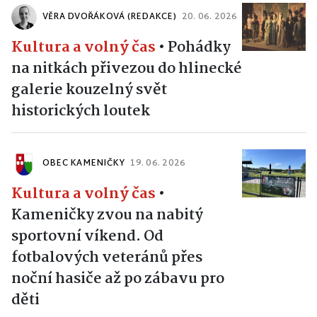
VĚRA DVOŘÁKOVÁ (REDAKCE)
20. 06. 2026
Kultura a volný čas
•
Pohádky
na nitkách přivezou do hlinecké
galerie kouzelný svět
historických loutek
OBEC KAMENIČKY
19. 06. 2026
Kultura a volný čas
•
Kameničky zvou na nabitý
sportovní víkend. Od
fotbalových veteránů přes
noční hasiče až po zábavu pro
děti