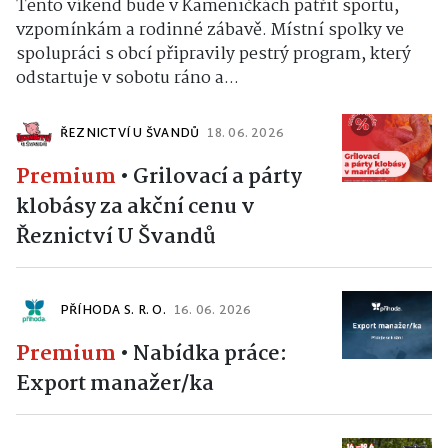
Tento víkend bude v Kameničkách patřit sportu,
vzpomínkám a rodinné zábavě. Místní spolky ve
spolupráci s obcí připravily pestrý program, který
odstartuje v sobotu ráno a...
ŘEZNICTVÍ U ŠVANDŮ
18. 06. 2026
Premium
•
Grilovací a párty
klobásy za akční cenu v
Řeznictví U Švandů
PŘÍHODA S. R. O.
16. 06. 2026
Premium
•
Nabídka práce:
Export manažer/ka