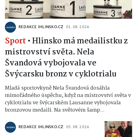
REDAKCE IHLINSKO.CZ
01. 08. 2026
Sport
•
Hlinsko má medailistku z
mistrovství světa. Nela
Švandová vybojovala ve
Švýcarsku bronz v cyklotrialu
Mladá sportovkyně Nela Švandová dosáhla
mimořádného úspěchu, když na mistrovství světa v
cyklotrialu ve švýcarském Lausanne vybojovala
bronzovou medaili. Na světovém šamp...
REDAKCE IHLINSKO.CZ
05. 08. 2026