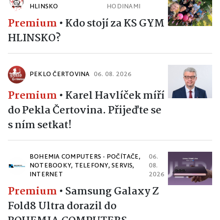
HLINSKO
HODINAMI
Premium
•
Kdo stojí za KS GYM
HLINSKO?
PEKLO ČERTOVINA
06. 08. 2026
Premium
•
Karel Havlíček míří
do Pekla Čertovina. Přijeďte se
s ním setkat!
BOHEMIA COMPUTERS - POČÍTAČE,
06.
NOTEBOOKY, TELEFONY, SERVIS,
08.
INTERNET
2026
Premium
•
Samsung Galaxy Z
Fold8 Ultra dorazil do