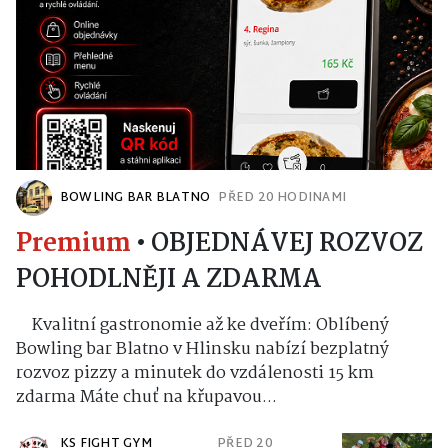
BOWLING BAR BLATNO
PŘED 20 HODINAMI
Premium
•
OBJEDNÁVEJ ROZVOZ
POHODLNĚJI A ZDARMA
Kvalitní gastronomie až ke dveřím: Oblíbený
Bowling bar Blatno v Hlinsku nabízí bezplatný
rozvoz pizzy a minutek do vzdálenosti 15 km
zdarma Máte chuť na křupavou...
KS FIGHT GYM
PŘED 20