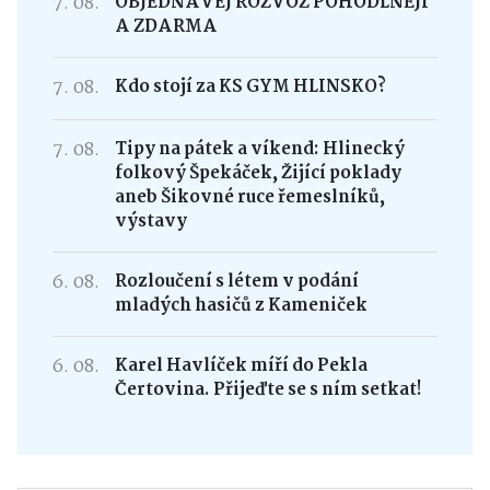
7. 08.
OBJEDNÁVEJ ROZVOZ POHODLNĚJI
A ZDARMA
7. 08.
Kdo stojí za KS GYM HLINSKO?
7. 08.
Tipy na pátek a víkend: Hlinecký
folkový Špekáček, Žijící poklady
aneb Šikovné ruce řemeslníků,
výstavy
6. 08.
Rozloučení s létem v podání
mladých hasičů z Kameniček
6. 08.
Karel Havlíček míří do Pekla
Čertovina. Přijeďte se s ním setkat!