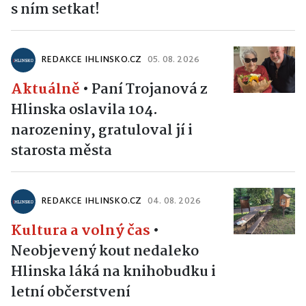
s ním setkat!
REDAKCE IHLINSKO.CZ
05. 08. 2026
Aktuálně
•
Paní Trojanová z
Hlinska oslavila 104.
narozeniny, gratuloval jí i
starosta města
REDAKCE IHLINSKO.CZ
04. 08. 2026
Kultura a volný čas
•
Neobjevený kout nedaleko
Hlinska láká na knihobudku i
letní občerstvení