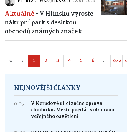
PETR LAŠTŮVKA (REDAKCE)
22. 01. 2023
Aktuálně
•
V Hlinsku vyroste
nákupní park s desítkou
obchodů známých značek
«
‹
1
2
3
4
5
6
...
672
67
NEJNOVĚJŠÍ ČLÁNKY
6:05
V Nerudově ulici začne oprava
chodníků. Město počítá i s obnovou
veřejného osvětlení