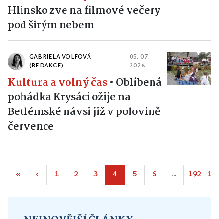
Hlinsko zve na filmové večery
pod širým nebem
GABRIELA VOLFOVÁ
05. 07.
(REDAKCE)
2026
Kultura a volný čas
•
Oblíbená
pohádka Krysáci ožije na
Betlémské návsi již v polovině
července
«
‹
1
2
3
4
5
6
...
192
19