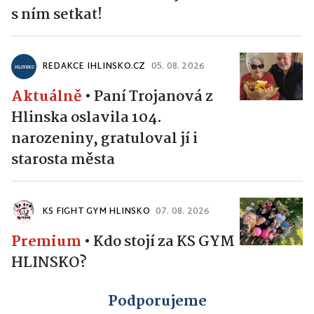
s ním setkat!
REDAKCE IHLINSKO.CZ
05. 08. 2026
Aktuálně
•
Paní Trojanová z
Hlinska oslavila 104.
narozeniny, gratuloval jí i
starosta města
KS FIGHT GYM HLINSKO
07. 08. 2026
Premium
•
Kdo stojí za KS GYM
HLINSKO?
Podporujeme