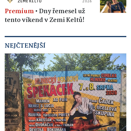
ZEMĚ KELTŮ
2026
Premium
•
Dny řemesel už
tento víkend v Zemi Keltů!
NEJČTENĚJŠÍ