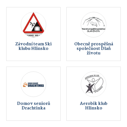
Závodní team Ski
Obecně prospěšná
klubu Hlinsko
společnost Dlaň
životu
Domov seniorů
Aerobik klub
Drachtinka
Hlinsko