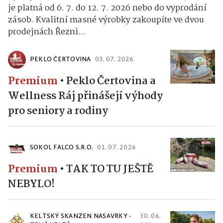
je platná od 6. 7. do 12. 7. 2026 nebo do vyprodání
zásob. Kvalitní masné výrobky zakoupíte ve dvou
prodejnách Řezni...
PEKLO ČERTOVINA
03. 07. 2026
Premium
•
Peklo Čertovina a
Wellness Ráj přinášejí výhody
pro seniory a rodiny
SOKOL FALCO S.R.O.
01. 07. 2026
Premium
•
TAK TO TU JEŠTĚ
NEBYLO!
KELTSKÝ SKANZEN NASAVRKY -
30. 06.