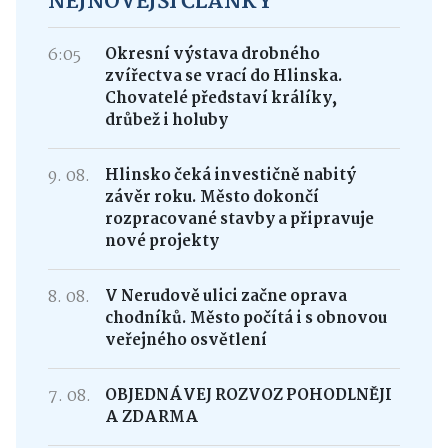
NEJNOVĚJŠÍ ČLÁNKY
6:05
Okresní výstava drobného
zvířectva se vrací do Hlinska.
Chovatelé představí králíky,
drůbež i holuby
9. 08.
Hlinsko čeká investičně nabitý
závěr roku. Město dokončí
rozpracované stavby a připravuje
nové projekty
8. 08.
V Nerudově ulici začne oprava
chodníků. Město počítá i s obnovou
veřejného osvětlení
7. 08.
OBJEDNÁVEJ ROZVOZ POHODLNĚJI
A ZDARMA