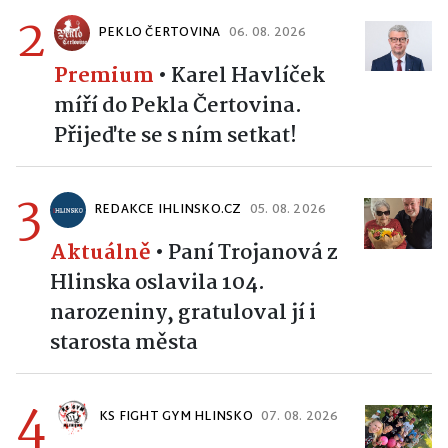
2
PEKLO ČERTOVINA
06. 08. 2026
Premium
•
Karel Havlíček
míří do Pekla Čertovina.
Přijeďte se s ním setkat!
3
REDAKCE IHLINSKO.CZ
05. 08. 2026
Aktuálně
•
Paní Trojanová z
Hlinska oslavila 104.
narozeniny, gratuloval jí i
starosta města
4
KS FIGHT GYM HLINSKO
07. 08. 2026