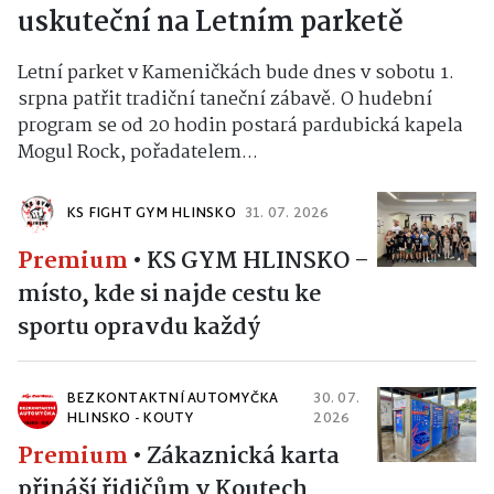
uskuteční na Letním parketě
Letní parket v Kameničkách bude dnes v sobotu 1.
srpna patřit tradiční taneční zábavě. O hudební
program se od 20 hodin postará pardubická kapela
Mogul Rock, pořadatelem...
KS FIGHT GYM HLINSKO
31. 07. 2026
Premium
•
KS GYM HLINSKO –
místo, kde si najde cestu ke
sportu opravdu každý
BEZKONTAKTNÍ AUTOMYČKA
30. 07.
HLINSKO - KOUTY
2026
Premium
•
Zákaznická karta
přináší řidičům v Koutech