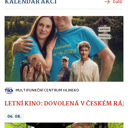
KALENDÁŘ AKCÍ
Další
MULTIFUNKČNÍ CENTRUM HLINSKO
LETNÍ KINO: DOVOLENÁ V ČESKÉM RÁJI
06. 08.