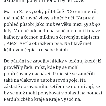
Martin Z. je vysoký přibližně 172 centimetrů,
má hnědé rovné vlasy a hnědé oči. Na první
pohled působí jako muž ve věku mezi 35 až 40
lety. V době odchodu na sobě mohl mít tmavé
kalhoty a černou mikinu s červeným nápisem
„AMSTAF“ a obrázkem psa. Na hlavě měl
kšiltovou čepici a u sebe batoh.
Do pátrání se zapojily hlídky v terénu, které již
prověřily řadu míst, kde by se mohl
pohřešovaný nacházet. Policisté se zaměřili
také na vlakové a autobusové spoje. Na
základě dosavadního šetření se domnívají, že
by se muž mohl pohybovat v oblasti na pomezí
Pardubického kraje a Kraje Vysočina.