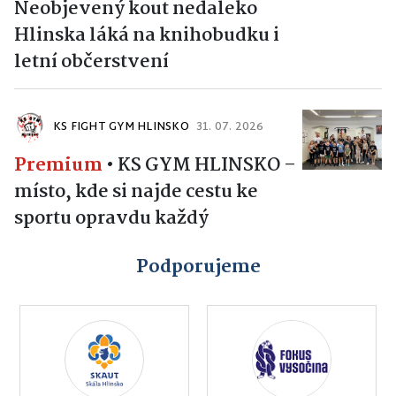
Neobjevený kout nedaleko
Hlinska láká na knihobudku i
letní občerstvení
KS FIGHT GYM HLINSKO
31. 07. 2026
Premium
•
KS GYM HLINSKO –
místo, kde si najde cestu ke
sportu opravdu každý
Podporujeme