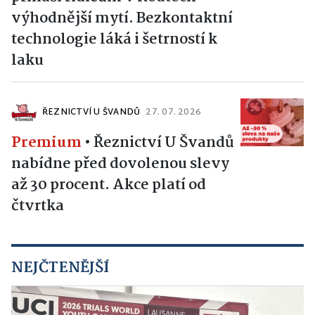
výhodnější mytí. Bezkontaktní
technologie láká i šetrností k
laku
ŘEZNICTVÍ U ŠVANDŮ
27. 07. 2026
Premium
•
Řeznictví U Švandů
nabídne před dovolenou slevy
až 30 procent. Akce platí od
čtvrtka
NEJČTENĚJŠÍ