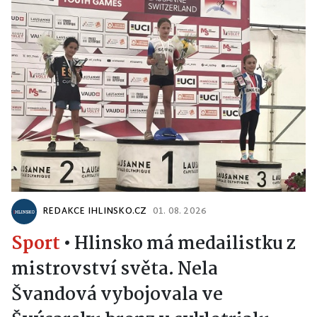
REDAKCE IHLINSKO.CZ
01. 08. 2026
Sport
•
Hlinsko má medailistku z
mistrovství světa. Nela
Švandová vybojovala ve
Švýcarsku bronz v cyklotrialu