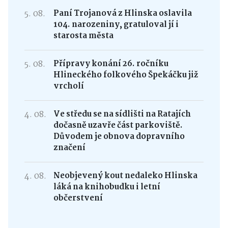
5. 08.
Paní Trojanová z Hlinska oslavila
104. narozeniny, gratuloval jí i
starosta města
5. 08.
Přípravy konání 26. ročníku
Hlineckého folkového Špekáčku již
vrcholí
4. 08.
Ve středu se na sídlišti na Ratajích
dočasně uzavře část parkoviště.
Důvodem je obnova dopravního
značení
4. 08.
Neobjevený kout nedaleko Hlinska
láká na knihobudku i letní
občerstvení