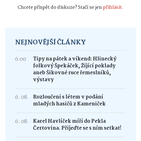
Chcete přispět do diskuze? Stačí se jen
přihlásit.
NEJNOVĚJŠÍ ČLÁNKY
6:00
Tipy na pátek a víkend: Hlinecký
folkový Špekáček, Žijící poklady
aneb Šikovné ruce řemeslníků,
výstavy
6. 08.
Rozloučení s létem v podání
mladých hasičů z Kameniček
6. 08.
Karel Havlíček míří do Pekla
Čertovina. Přijeďte se s ním setkat!