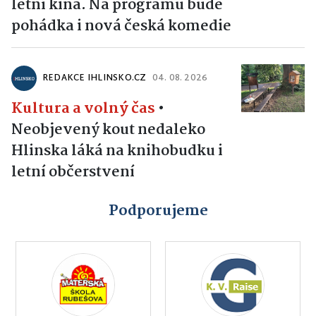
letní kina. Na programu bude
pohádka i nová česká komedie
REDAKCE IHLINSKO.CZ
04. 08. 2026
Kultura a volný čas
•
Neobjevený kout nedaleko
Hlinska láká na knihobudku i
letní občerstvení
Podporujeme