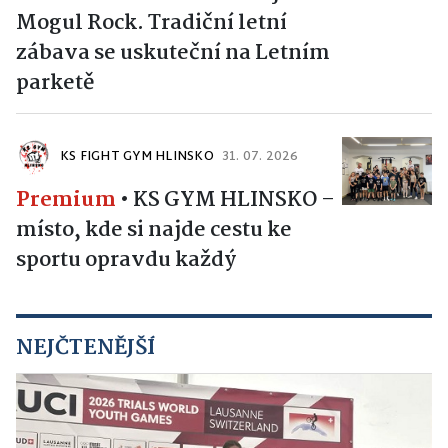
Mogul Rock. Tradiční letní
zábava se uskuteční na Letním
parketě
KS FIGHT GYM HLINSKO
31. 07. 2026
Premium
•
KS GYM HLINSKO –
místo, kde si najde cestu ke
sportu opravdu každý
NEJČTENĚJŠÍ