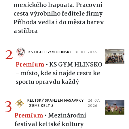
mexického Irapuata. Pracovní
cesta výrobního ředitele firmy
Příhoda vedla i do města barev
a stříbra
2
KS FIGHT GYM HLINSKO
31. 07. 2026
Premium
•
KS GYM HLINSKO
– místo, kde si najde cestu ke
sportu opravdu každý
3
KELTSKÝ SKANZEN NASAVRKY
26. 07.
- ZEMĚ KELTŮ
2026
Premium
•
Mezinárodní
festival keltské kultury