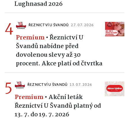
Lughnasad 2026
4
ŘEZNICTVÍ U ŠVANDŮ
27. 07. 2026
Premium
•
Řeznictví U
Švandů nabídne před
dovolenou slevy až 30
procent. Akce platí od čtvrtka
5
ŘEZNICTVÍ U ŠVANDŮ
13. 07. 2026
Premium
•
Akční leták
Řeznictví U Švandů platný od
13. 7. do 19. 7. 2026