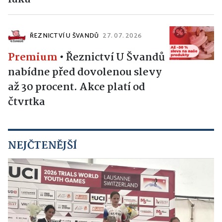
ŘEZNICTVÍ U ŠVANDŮ
27. 07. 2026
Premium
•
Řeznictví U Švandů
nabídne před dovolenou slevy
až 30 procent. Akce platí od
čtvrtka
NEJČTENĚJŠÍ