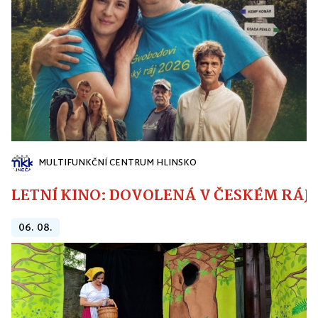
MULTIFUNKČNÍ CENTRUM HLINSKO
LETNÍ KINO: DOVOLENÁ V ČESKÉM RÁJI
06. 08.