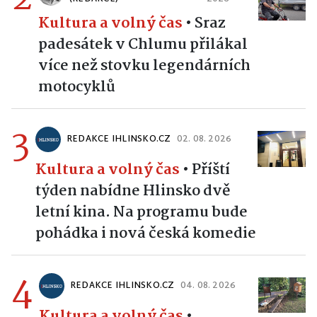
Kultura a volný čas
•
Sraz
padesátek v Chlumu přilákal
více než stovku legendárních
motocyklů
3
REDAKCE IHLINSKO.CZ
02. 08. 2026
Kultura a volný čas
•
Příští
týden nabídne Hlinsko dvě
letní kina. Na programu bude
pohádka i nová česká komedie
4
REDAKCE IHLINSKO.CZ
04. 08. 2026
Kultura a volný čas
•