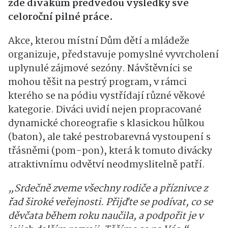
zde divákům předvedou výsledky své
celoroční pilné práce.
Akce, kterou místní Dům dětí a mládeže
organizuje, představuje pomyslné vyvrcholení
uplynulé zájmové sezóny. Návštěvníci se
mohou těšit na pestrý program, v rámci
kterého se na pódiu vystřídají různé věkové
kategorie. Diváci uvidí nejen propracované
dynamické choreografie s klasickou hůlkou
(baton), ale také pestrobarevná vystoupení s
třásněmi (pom-pon), která k tomuto divácky
atraktivnímu odvětví neodmyslitelně patří.
„Srdečně zveme všechny rodiče a příznivce z
řad široké veřejnosti. Přijďte se podívat, co se
děvčata během roku naučila, a podpořit je v