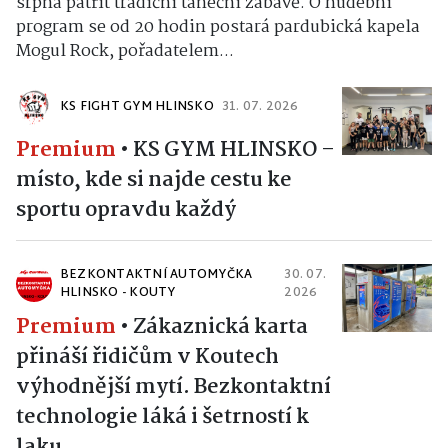
srpna patřit tradiční taneční zábavě. O hudební
program se od 20 hodin postará pardubická kapela
Mogul Rock, pořadatelem...
KS FIGHT GYM HLINSKO
31. 07. 2026
Premium
•
KS GYM HLINSKO –
místo, kde si najde cestu ke
sportu opravdu každý
BEZKONTAKTNÍ AUTOMYČKA
30. 07.
HLINSKO - KOUTY
2026
Premium
•
Zákaznická karta
přináší řidičům v Koutech
výhodnější mytí. Bezkontaktní
technologie láká i šetrností k
laku