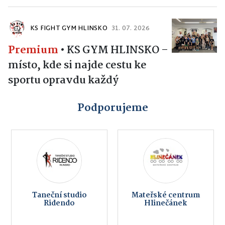
KS FIGHT GYM HLINSKO
31. 07. 2026
Premium
•
KS GYM HLINSKO –
místo, kde si najde cestu ke
sportu opravdu každý
Podporujeme
Taneční studio
Mateřské centrum
Ridendo
Hlinečánek