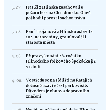
5. 08.
Hasiči z Hlinska zasahovali u
požáru lesa na Chrudimsku. Oheň
poškodil porost i suchou trávu
5. 08.
Paní Trojanová z Hlinska oslavila
104. narozeniny, gratuloval jí i
starosta města
5. 08.
Přípravy konání 26. ročníku
Hlineckého folkového Špekáčku již
vrcholí
4. 08.
Ve středu se na sídlišti na Ratajích
dočasně uzavře část parkoviště.
Důvodem je obnova dopravního
značení