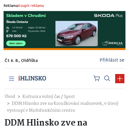
Reklama
Koupit reklamu
Přihlásit se
Čt 6. 8., Oldřiška
/
Úvod
Kultura a volný čas
Sport
DDM Hlinsko zve na Kroužkování mažoretek, v úterý
vystoupí v Multifunkčním centru
DDM Hlinsko zve na