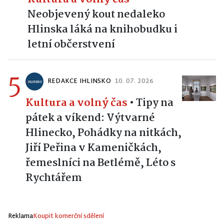
Neobjevený kout nedaleko
Hlinska láká na knihobudku i
letní občerstvení
5
REDAKCE IHLINSKO
10. 07. 2026
Kultura a volný čas
•
Tipy na
pátek a víkend: Výtvarné
Hlinecko, Pohádky na nitkách,
Jiří Peřina v Kameničkách,
řemeslníci na Betlémě, Léto s
Rychtářem
Reklama
Koupit komerční sdělení