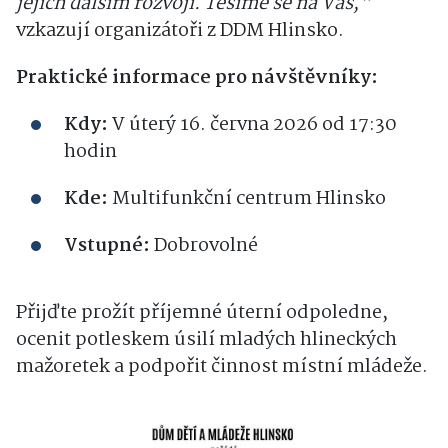
jejich dalším rozvoji. Těšíme se na Vás,“
vzkazují organizátoři z DDM Hlinsko.
Praktické informace pro návštěvníky:
Kdy:
V úterý 16. června 2026 od 17:30
hodin
Kde:
Multifunkční centrum Hlinsko
Vstupné:
Dobrovolné
Přijďte prožít příjemné úterní odpoledne,
ocenit potleskem úsilí mladých hlineckých
mažoretek a podpořit činnost místní mládeže.