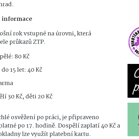
hrad.
é informace
ošní rok vstupné na úrovni, která
tele průkazů ZTP.
pělé: 80 Kč
do 15 let: 40 Kč
darma
lí 30 Kč, děti 20 Kč
chlé osvěžení po práci, je připraveno
atné po 17. hodině. Dospělí zaplatí 40 Kč a
pokladny lze využít platební kartu.