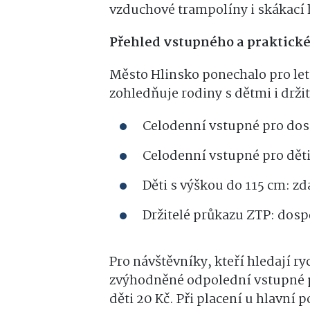
vzduchové trampolíny i skákací 
Přehled vstupného a praktick
Město Hlinsko ponechalo pro let
zohledňuje rodiny s dětmi i drži
Celodenní vstupné pro dos
Celodenní vstupné pro děti 
Děti s výškou do 115 cm: z
Držitelé průkazu ZTP: dospě
Pro návštěvníky, kteří hledají ry
zvýhodněné odpolední vstupné pl
děti 20 Kč. Při placení u hlavní 