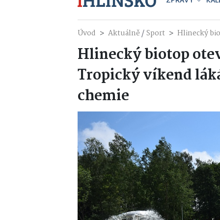
ZPRÁVY
KAL
/
Úvod
Aktuálně
Sport
Hlinecký bi
Hlinecký biotop ote
Tropický víkend lák
chemie