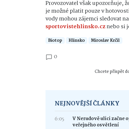
Provozovatel však upozorňuje, že
je možné platit pouze v hotovost
vody mohou zájemci sledovat n
sportovistehlinsko.cz
nebo si j
Biotop
Hlinsko
Miroslav Krčil
0
Chcete přispět do
NEJNOVĚJŠÍ ČLÁNKY
6:05
V Nerudově ulici začne 
veřejného osvětlení