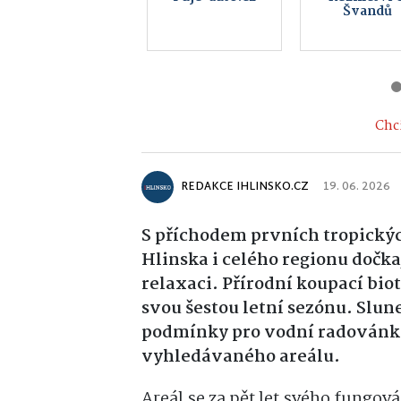
centrum
Blatno
Hlinsko
Chci
REDAKCE IHLINSKO.CZ
19. 06. 2026
S příchodem prvních tropickýc
Hlinska i celého regionu dočka
relaxaci. Přírodní koupací bio
svou šestou letní sezónu. Slune
podmínky pro vodní radovánky
vyhledávaného areálu.
Areál se za pět let svého fungov