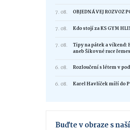
7. 08.
OBJEDNÁVEJ ROZVOZ 
7. 08.
Kdo stojí za KS GYM HL
7. 08.
Tipy na pátek a víkend: 
aneb Šikovné ruce řemes
6. 08.
Rozloučení s létem v po
6. 08.
Karel Havlíček míří do P
Buďte v obraze s na