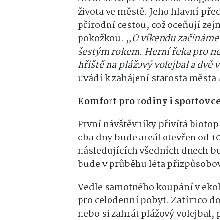
života ve městě. Jeho hlavní před
přírodní cestou, což oceňují zejm
pokožkou.
„O víkendu začínáme.
šestým rokem. Herní řeka pro nej
hřiště na plážový volejbal a dvě 
uvádí k zahájení starosta města 
Komfort pro rodiny i sportovc
První návštěvníky přivítá biotop 
oba dny bude areál otevřen od 10
následujících všedních dnech bu
bude v průběhu léta přizpůsobo
Vedle samotného koupání v ekol
pro celodenní pobyt. Zatímco do
nebo si zahrát plážový volejbal, 