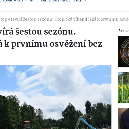
ENDÁŘ AKCÍ
FIRMY
NABÍDKA PRÁCE
VÍCE
otop otevírá šestou sezónu. Tropický víkend láká k prvnímu osv
vírá šestou sezónu.
Rekla
á k prvnímu osvěžení bez