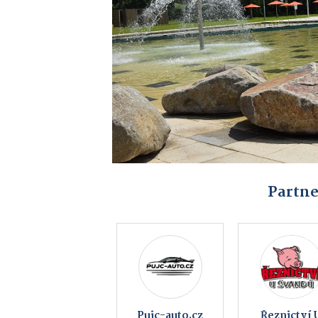
Partne
Multifunkční
Bowling B