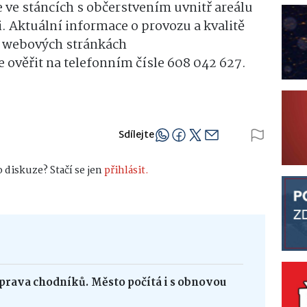
 ve stáncích s občerstvením uvnitř areálu
i. Aktuální informace o provozu a kvalitě
a webových stránkách
e ověřit na telefonním čísle 608 042 627.
Sdílejte
 diskuze? Stačí se jen
přihlásit.
oprava chodníků. Město počítá i s obnovou