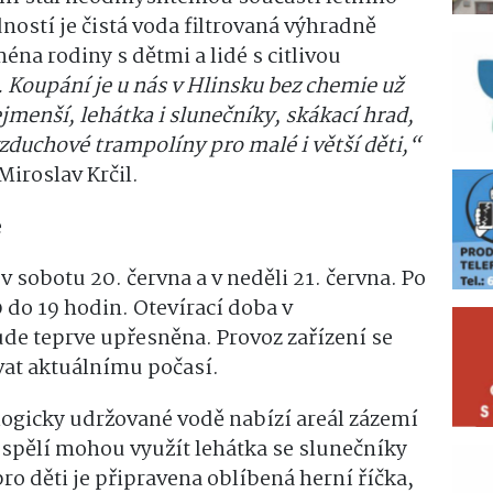
ností je čistá voda filtrovaná výhradně
éna rodiny s dětmi a lidé s citlivou
 Koupání je u nás v Hlinsku bez chemie už
menší, lehátka i slunečníky, skákací hrad,
vzduchové trampolíny pro malé i větší děti,“
Miroslav Krčil.
e
v sobotu 20. června a v neděli 21. června. Po
 do 19 hodin. Otevírací doba v
de teprve upřesněna. Provoz zařízení se
vat aktuálnímu počasí.
ogicky udržované vodě nabízí areál zázemí
spělí mohou využít lehátka se slunečníky
pro děti je připravena oblíbená herní říčka,