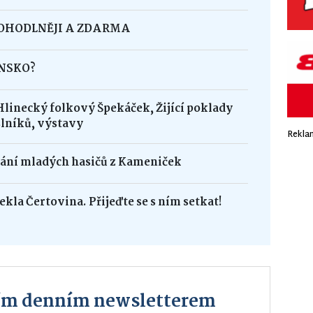
POHODLNĚJI A ZDARMA
INSKO?
Hlinecký folkový Špekáček, Žijící poklady
lníků, výstavy
Rekla
dání mladých hasičů z Kameniček
ekla Čertovina. Přijeďte se s ním setkat!
ším denním newsletterem