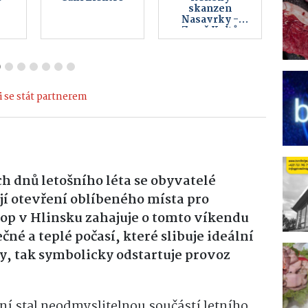
AUTOMYČKA
HLINSKO -
KOUTY
 se stát partnerem
h dnů letošního léta se obyvatelé
jí otevření oblíbeného místa pro
top v Hlinsku zahajuje o tomto víkendu
čné a teplé počasí, které slibuje ideální
, tak symbolicky odstartuje provoz
ání stal neodmyslitelnou součástí letního