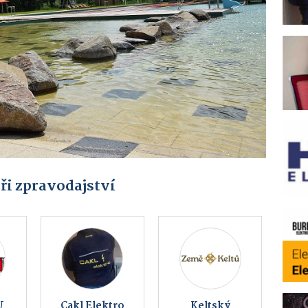
ři zpravodajství
ar
BEZKONTAKTNÍ
Bistro GAMAS