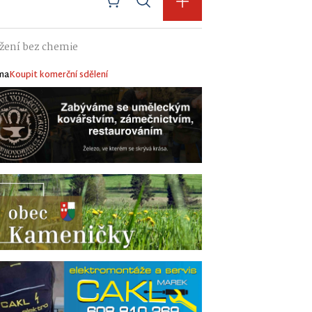
ěžení bez chemie
ma
Koupit komerční sdělení