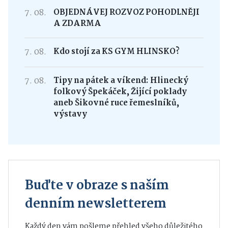
7. 08.
OBJEDNÁVEJ ROZVOZ POHODLNĚJI
A ZDARMA
7. 08.
Kdo stojí za KS GYM HLINSKO?
7. 08.
Tipy na pátek a víkend: Hlinecký
folkový Špekáček, Žijící poklady
aneb Šikovné ruce řemeslníků,
výstavy
Buďte v obraze s naším
denním newsletterem
Každý den vám pošleme přehled všeho důležitého