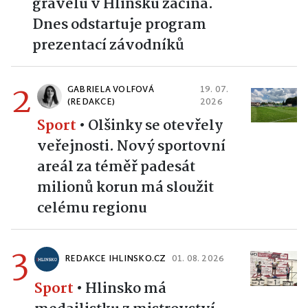
gravelu v Hlinsku začíná.
Dnes odstartuje program
prezentací závodníků
2
GABRIELA VOLFOVÁ
19. 07.
(REDAKCE)
2026
Sport
•
Olšinky se otevřely
veřejnosti. Nový sportovní
areál za téměř padesát
milionů korun má sloužit
celému regionu
3
REDAKCE IHLINSKO.CZ
01. 08. 2026
Sport
•
Hlinsko má