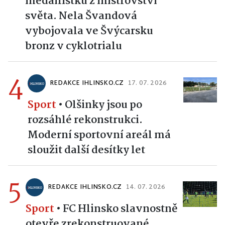
medailistku z mistrovství
světa. Nela Švandová
vybojovala ve Švýcarsku
bronz v cyklotrialu
4
REDAKCE IHLINSKO.CZ
17. 07. 2026
Sport
•
Olšinky jsou po
rozsáhlé rekonstrukci.
Moderní sportovní areál má
sloužit další desítky let
5
REDAKCE IHLINSKO.CZ
14. 07. 2026
Sport
•
FC Hlinsko slavnostně
otevře zrekonstruované