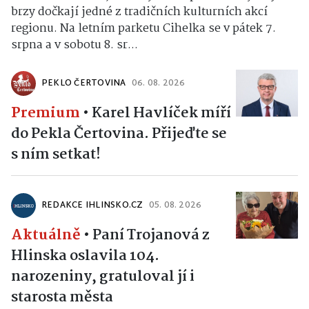
brzy dočkají jedné z tradičních kulturních akcí
regionu. Na letním parketu Cihelka se v pátek 7.
srpna a v sobotu 8. sr...
PEKLO ČERTOVINA
06. 08. 2026
Premium
•
Karel Havlíček míří
do Pekla Čertovina. Přijeďte se
s ním setkat!
REDAKCE IHLINSKO.CZ
05. 08. 2026
Aktuálně
•
Paní Trojanová z
Hlinska oslavila 104.
narozeniny, gratuloval jí i
starosta města