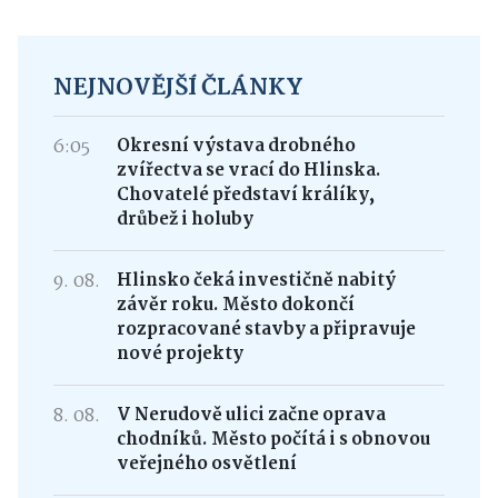
NEJNOVĚJŠÍ ČLÁNKY
6:05
Okresní výstava drobného
zvířectva se vrací do Hlinska.
Chovatelé představí králíky,
drůbež i holuby
9. 08.
Hlinsko čeká investičně nabitý
závěr roku. Město dokončí
rozpracované stavby a připravuje
nové projekty
8. 08.
V Nerudově ulici začne oprava
chodníků. Město počítá i s obnovou
veřejného osvětlení