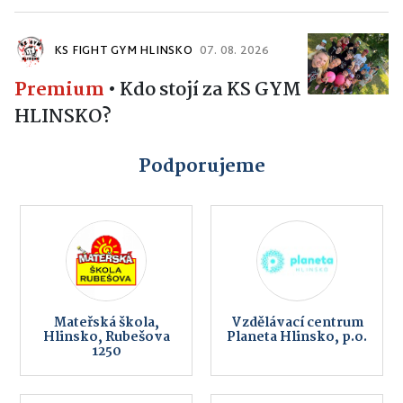
KS FIGHT GYM HLINSKO
07. 08. 2026
Premium
•
Kdo stojí za KS GYM
HLINSKO?
Podporujeme
Mateřská škola,
Vzdělávací centrum
Hlinsko, Rubešova
Planeta Hlinsko, p.o.
1250