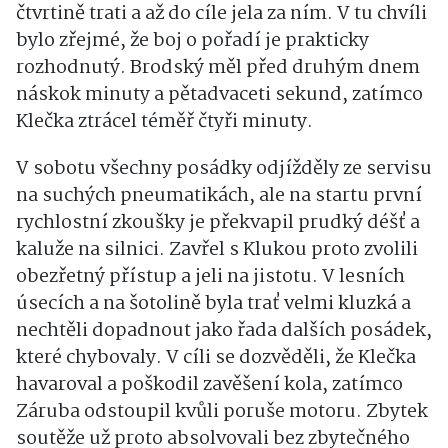
čtvrtině trati a až do cíle jela za ním. V tu chvíli
bylo zřejmé, že boj o pořadí je prakticky
rozhodnutý. Brodský měl před druhým dnem
náskok minuty a pětadvaceti sekund, zatímco
Klečka ztrácel téměř čtyři minuty.
V sobotu všechny posádky odjížděly ze servisu
na suchých pneumatikách, ale na startu první
rychlostní zkoušky je překvapil prudký déšť a
kaluže na silnici. Zavřel s Klukou proto zvolili
obezřetný přístup a jeli na jistotu. V lesních
úsecích a na šotolině byla trať velmi kluzká a
nechtěli dopadnout jako řada dalších posádek,
které chybovaly. V cíli se dozvěděli, že Klečka
havaroval a poškodil zavěšení kola, zatímco
Záruba odstoupil kvůli poruše motoru. Zbytek
soutěže už proto absolvovali bez zbytečného