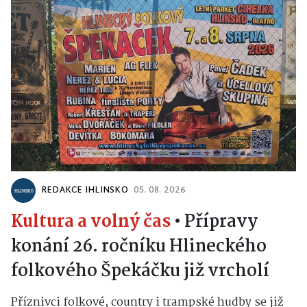
REDAKCE IHLINSKO
05. 08. 2026
Kultura a volný čas
•
Přípravy
konání 26. ročníku Hlineckého
folkového Špekáčku již vrcholí
Příznivci folkové, country i trampské hudby se již