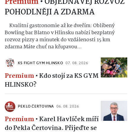
Premium
•
OBJEDNÁVEJ ROZVOZ
POHODLNĚJI A ZDARMA
Kvalitní gastronomie až ke dveřím: Oblíbený
Bowling bar Blatno v Hlinsku nabízí bezplatný
rozvoz pizzy a minutek do vzdálenosti 15 km
zdarma Máte chuť na křupavou...
KS FIGHT GYM HLINSKO
07. 08. 2026
Premium
•
Kdo stojí za KS GYM
HLINSKO?
PEKLO ČERTOVINA
06. 08. 2026
Premium
•
Karel Havlíček míří
do Pekla Čertovina. Přijeďte se