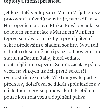
teploty a menší prašnost.
Jelikož stálý spolujezdec Martin Vtípil letos z
pracovních důvodů pauzíruje, nahradil jej v
Hustopečích Ludovít Kluka. Nová posádka se
po letech spolupráce s Martinem Vtípilem
teprve sehrávala, a tak byla první páteční
sekce především o sladění souhry. Svou roli
sehrála i desetiměsíční pauza od posledního
startu na Barum Rally, která vedla k
opatrnějšímu rozjezdu. Soutěž začala v pátek
večer na vlhkých tratích první sekcí tří
rychlostních zkoušek. Vše fungovalo podle
představ, dolaďoval se diktát spolujezdce a v
následném servisu panoval klid. Proběhla
pouze kontrola vozu a doplnění paliva.