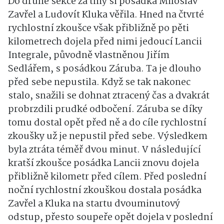
Do druhé sekce za tmy si posádka Miloslav
Zavřel a Ludovít Kluka věřila. Hned na čtvrté
rychlostní zkoušce však přibližně po pěti
kilometrech dojela před nimi jedoucí Lancii
Integrale, původně vlastněnou Jiřím
Sedlářem, s posádkou Záruba. Ta je dlouho
před sebe nepustila. Když se tak nakonec
stalo, snažili se dohnat ztracený čas a dvakrát
probrzdili prudké odbočení. Záruba se díky
tomu dostal opět před ně a do cíle rychlostní
zkoušky už je nepustil před sebe. Výsledkem
byla ztráta téměř dvou minut. V následující
kratší zkoušce posádka Lancii znovu dojela
přibližně kilometr před cílem. Před poslední
noční rychlostní zkouškou dostala posádka
Zavřel a Kluka na startu dvouminutový
odstup, přesto soupeře opět dojela v poslední