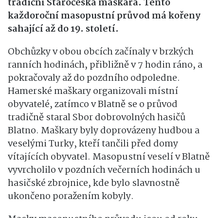
tradiční Staročeská maškara. Tento
každoroční masopustní průvod má kořeny
sahající až do 19. století.
Obchůzky v obou obcích začínaly v brzkých
ranních hodinách, přibližně v 7 hodin ráno, a
pokračovaly až do pozdního odpoledne.
Hamerské maškary organizovali místní
obyvatelé, zatímco v Blatně se o průvod
tradičně staral Sbor dobrovolných hasičů
Blatno. Maškary byly doprovázeny hudbou a
veselými Turky, kteří tančili před domy
vítajících obyvatel. Masopustní veselí v Blatně
vyvrcholilo v pozdních večerních hodinách u
hasičské zbrojnice, kde bylo slavnostně
ukončeno poražením kobyly.