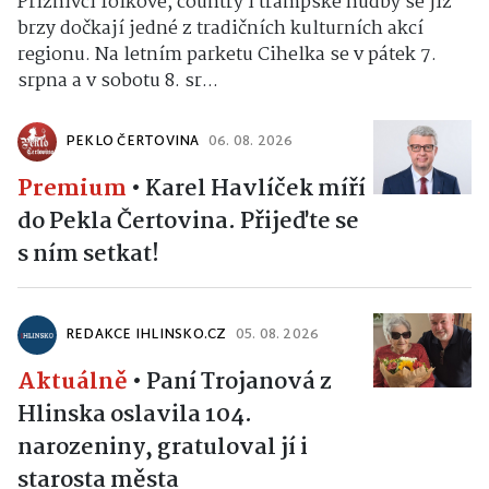
Příznivci folkové, country i trampské hudby se již
brzy dočkají jedné z tradičních kulturních akcí
regionu. Na letním parketu Cihelka se v pátek 7.
srpna a v sobotu 8. sr...
PEKLO ČERTOVINA
06. 08. 2026
Premium
•
Karel Havlíček míří
do Pekla Čertovina. Přijeďte se
s ním setkat!
REDAKCE IHLINSKO.CZ
05. 08. 2026
Aktuálně
•
Paní Trojanová z
Hlinska oslavila 104.
narozeniny, gratuloval jí i
starosta města