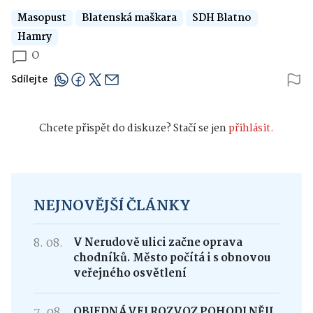
Masopust
Blatenská maškara
SDH Blatno
Hamry
0
Sdílejte
Chcete přispět do diskuze? Stačí se jen
přihlásit.
NEJNOVĚJŠÍ ČLÁNKY
8. 08.
V Nerudově ulici začne oprava
chodníků. Město počítá i s obnovou
veřejného osvětlení
7. 08.
OBJEDNÁVEJ ROZVOZ POHODLNĚJI