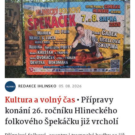
REDAKCE IHLINSKO
05. 08. 2026
Kultura a volný čas
•
Přípravy
konání 26. ročníku Hlineckého
folkového Špekáčku již vrcholí