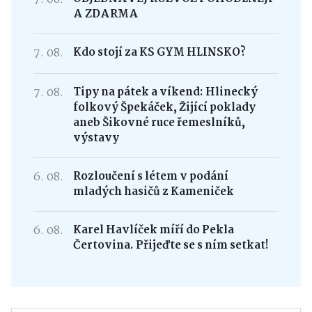
A ZDARMA
7. 08.
Kdo stojí za KS GYM HLINSKO?
7. 08.
Tipy na pátek a víkend: Hlinecký
folkový Špekáček, Žijící poklady
aneb Šikovné ruce řemeslníků,
výstavy
6. 08.
Rozloučení s létem v podání
mladých hasičů z Kameniček
6. 08.
Karel Havlíček míří do Pekla
Čertovina. Přijeďte se s ním setkat!