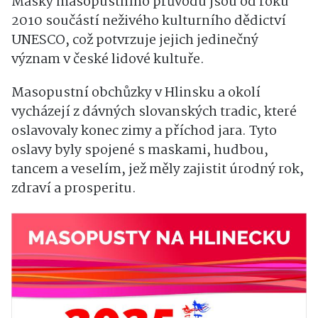
Masky masopustního průvodu jsou od roku
2010 součástí neživého kulturního dědictví
UNESCO, což potvrzuje jejich jedinečný
význam v české lidové kultuře.
Masopustní obchůzky v Hlinsku a okolí
vycházejí z dávných slovanských tradic, které
oslavovaly konec zimy a příchod jara. Tyto
oslavy byly spojené s maskami, hudbou,
tancem a veselím, jež měly zajistit úrodný rok,
zdraví a prosperitu.