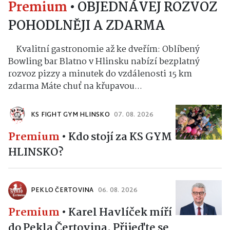
Premium
•
OBJEDNÁVEJ ROZVOZ
POHODLNĚJI A ZDARMA
Kvalitní gastronomie až ke dveřím: Oblíbený
Bowling bar Blatno v Hlinsku nabízí bezplatný
rozvoz pizzy a minutek do vzdálenosti 15 km
zdarma Máte chuť na křupavou...
KS FIGHT GYM HLINSKO
07. 08. 2026
Premium
•
Kdo stojí za KS GYM
HLINSKO?
PEKLO ČERTOVINA
06. 08. 2026
Premium
•
Karel Havlíček míří
do Pekla Čertovina. Přijeďte se