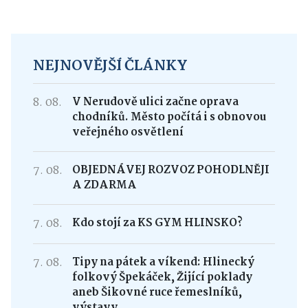
NEJNOVĚJŠÍ ČLÁNKY
8. 08.
V Nerudově ulici začne oprava
chodníků. Město počítá i s obnovou
veřejného osvětlení
7. 08.
OBJEDNÁVEJ ROZVOZ POHODLNĚJI
A ZDARMA
7. 08.
Kdo stojí za KS GYM HLINSKO?
7. 08.
Tipy na pátek a víkend: Hlinecký
folkový Špekáček, Žijící poklady
aneb Šikovné ruce řemeslníků,
výstavy