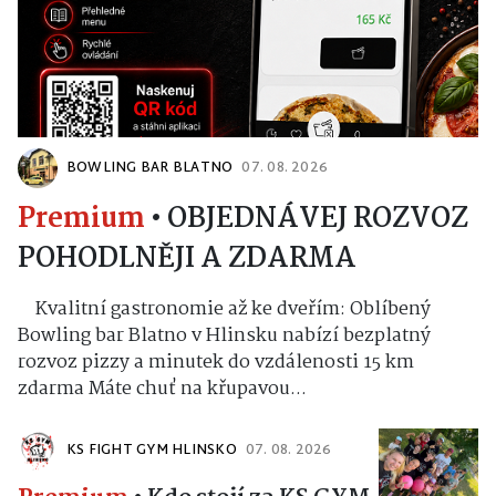
BOWLING BAR BLATNO
07. 08. 2026
Premium
•
OBJEDNÁVEJ ROZVOZ
POHODLNĚJI A ZDARMA
Kvalitní gastronomie až ke dveřím: Oblíbený
Bowling bar Blatno v Hlinsku nabízí bezplatný
rozvoz pizzy a minutek do vzdálenosti 15 km
zdarma Máte chuť na křupavou...
KS FIGHT GYM HLINSKO
07. 08. 2026