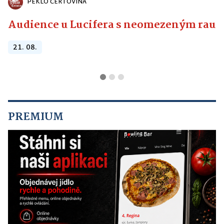
PEKLO ČERTOVINA
Audience u Lucifera s neomezeným raute
21. 08.
PREMIUM