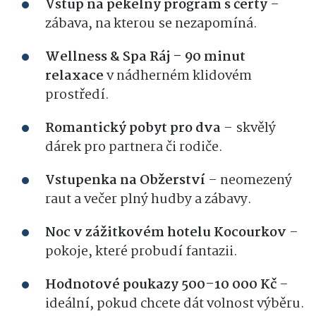
Vstup na pekelný program s čerty
–
zábava, na kterou se nezapomíná.
Wellness & Spa Ráj – 90 minut
relaxace
v nádherném klidovém
prostředí.
Romantický pobyt pro dva
– skvělý
dárek pro partnera či rodiče.
Vstupenka na Obžerství
– neomezený
raut a večer plný hudby a zábavy.
Noc v zážitkovém hotelu Kocourkov
–
pokoje, které probudí fantazii.
Hodnotové poukazy 500–10 000 Kč
–
ideální, pokud chcete dát volnost výběru.