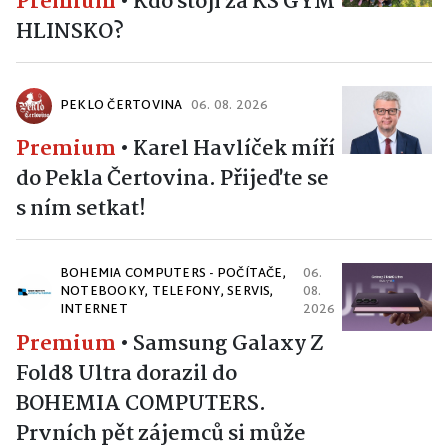
Premium
•
Kdo stojí za KS GYM
HLINSKO?
PEKLO ČERTOVINA
06. 08. 2026
Premium
•
Karel Havlíček míří
do Pekla Čertovina. Přijeďte se
s ním setkat!
BOHEMIA COMPUTERS - POČÍTAČE,
06.
NOTEBOOKY, TELEFONY, SERVIS,
08.
INTERNET
2026
Premium
•
Samsung Galaxy Z
Fold8 Ultra dorazil do
BOHEMIA COMPUTERS.
Prvních pět zájemců si může