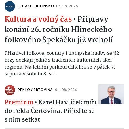
REDAKCE IHLINSKO
05. 08. 2026
Kultura a volný čas
•
Přípravy
konání 26. ročníku Hlineckého
folkového Špekáčku již vrcholí
Příznivci folkové, country i trampské hudby se již
brzy dočkají jedné z tradičních kulturních akcí
regionu. Na letním parketu Cihelka se v pátek 7.
srpna a v sobotu 8. sr...
PEKLO ČERTOVINA
06. 08. 2026
Premium
•
Karel Havlíček míří
do Pekla Čertovina. Přijeďte se
s ním setkat!