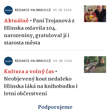
REDAKCE IHLINSKO.CZ
05. 08. 2026
Aktuálně
•
Paní Trojanová z
Hlinska oslavila 104.
narozeniny, gratuloval jí i
starosta města
REDAKCE IHLINSKO.CZ
04. 08. 2026
Kultura a volný čas
•
Neobjevený kout nedaleko
Hlinska láká na knihobudku i
letní občerstvení
Podporujeme