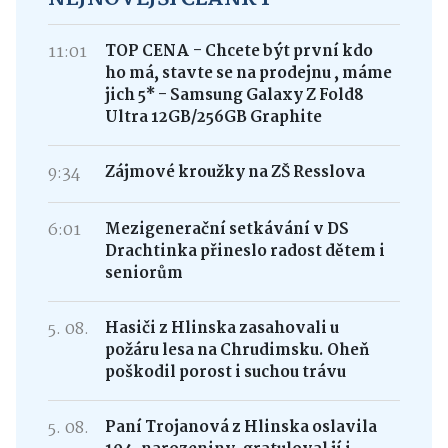
11:01
TOP CENA - Chcete být první kdo
ho má, stavte se na prodejnu , máme
jich 5* - Samsung Galaxy Z Fold8
Ultra 12GB/256GB Graphite
9:34
Zájmové kroužky na ZŠ Resslova
6:01
Mezigenerační setkávání v DS
Drachtinka přineslo radost dětem i
seniorům
5. 08.
Hasiči z Hlinska zasahovali u
požáru lesa na Chrudimsku. Oheň
poškodil porost i suchou trávu
5. 08.
Paní Trojanová z Hlinska oslavila