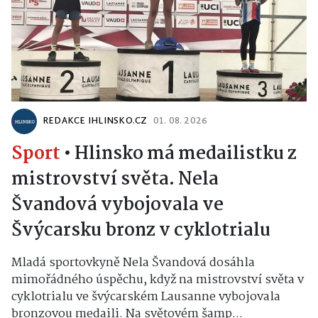
REDAKCE IHLINSKO.CZ
01. 08. 2026
Sport
•
Hlinsko má medailistku z
mistrovství světa. Nela
Švandová vybojovala ve
Švýcarsku bronz v cyklotrialu
Mladá sportovkyně Nela Švandová dosáhla
mimořádného úspěchu, když na mistrovství světa v
cyklotrialu ve švýcarském Lausanne vybojovala
bronzovou medaili. Na světovém šamp...