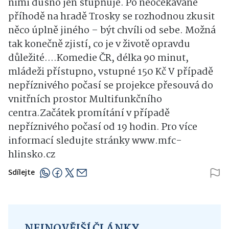
nimi dusno jen stupňuje. Po neočekávané
příhodě na hradě Trosky se rozhodnou zkusit
něco úplně jiného – být chvíli od sebe. Možná
tak konečně zjistí, co je v životě opravdu
důležité….Komedie ČR, délka 90 minut,
mládeži přístupno, vstupné 150 Kč V případě
nepříznivého počasí se projekce přesouvá do
vnitřních prostor Multifunkčního
centra.Začátek promítání v případě
nepříznivého počasí od 19 hodin. Pro více
informací sledujte stránky www.mfc-
hlinsko.cz
Sdílejte
NEJNOVĚJŠÍ ČLÁNKY