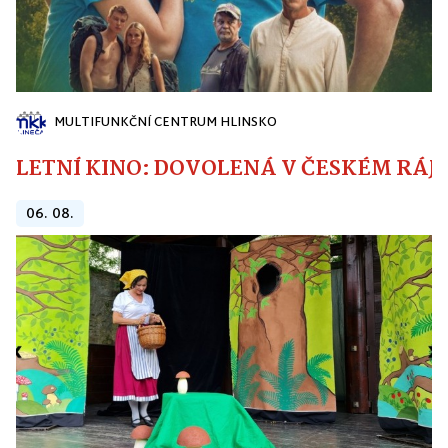
MULTIFUNKČNÍ CENTRUM HLINSKO
LETNÍ KINO: DOVOLENÁ V ČESKÉM RÁJI
06. 08.