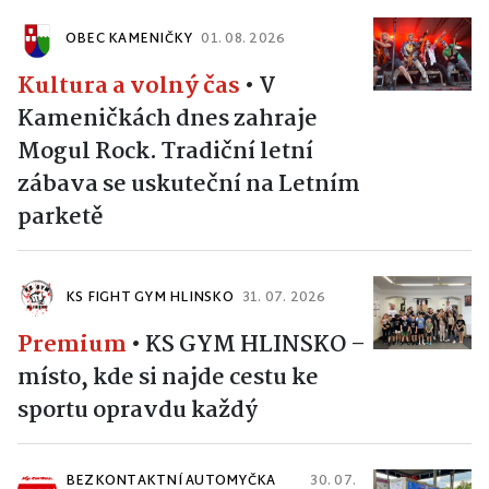
OBEC KAMENIČKY
01. 08. 2026
Kultura a volný čas
•
V
Kameničkách dnes zahraje
Mogul Rock. Tradiční letní
zábava se uskuteční na Letním
parketě
KS FIGHT GYM HLINSKO
31. 07. 2026
Premium
•
KS GYM HLINSKO –
místo, kde si najde cestu ke
sportu opravdu každý
BEZKONTAKTNÍ AUTOMYČKA
30. 07.