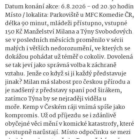
Datum konání akce: 6.8.2026 - od 20.30 hodin
Místo / lokalita: Parkoviště u MFC Komedie ČR,
délka 90 minut, mládeži přístupno, vstupné
150 Kč Manželství Milana a Týny Svobodových
se v posledních měsících proměnilo v sérii
malých i větších nedorozumění, ve kterých se
dokážou pohádat už téměř o cokoliv. Dovolená
se tak jeví jako správná volba k záchraně
vztahu. Jenže co když si ji každý představuje
jinak? Milan má slabost pro českou přírodu a
je nadšený z představy spaní pod širákem,
zatímco Týna by se nejraději viděla u
moře. Kemp v Českém ráji vnímá spíše jako
kompromis. Už od příjezdu se i zdánlivě
obyčejné věci mění v komické katastrofy, které
postupně narůstají. Místo odpočinku se mezi