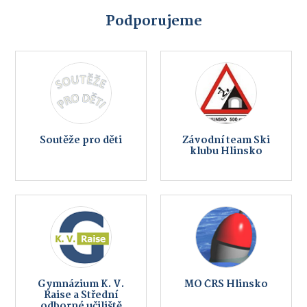
Podporujeme
Soutěže pro děti
Závodní team Ski
klubu Hlinsko
Gymnázium K. V.
MO ČRS Hlinsko
Raise a Střední
odborné učiliště