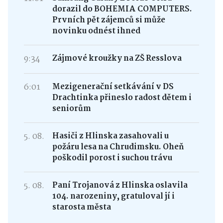
dorazil do BOHEMIA COMPUTERS.
Prvních pět zájemců si může
novinku odnést ihned
9:34
Zájmové kroužky na ZŠ Resslova
6:01
Mezigenerační setkávání v DS
Drachtinka přineslo radost dětem i
seniorům
5. 08.
Hasiči z Hlinska zasahovali u
požáru lesa na Chrudimsku. Oheň
poškodil porost i suchou trávu
5. 08.
Paní Trojanová z Hlinska oslavila
104. narozeniny, gratuloval jí i
starosta města