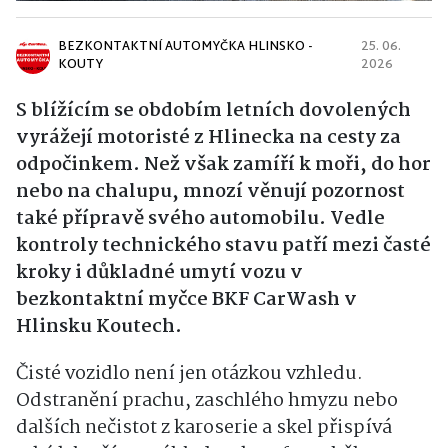
BEZKONTAKTNÍ AUTOMYČKA HLINSKO -
25. 06.
KOUTY
2026
S blížícím se obdobím letních dovolených
vyrážejí motoristé z Hlinecka na cesty za
odpočinkem. Než však zamíří k moři, do hor
nebo na chalupu, mnozí věnují pozornost
také přípravě svého automobilu. Vedle
kontroly technického stavu patří mezi časté
kroky i důkladné umytí vozu v
bezkontaktní myčce BKF CarWash v
Hlinsku Koutech.
Čisté vozidlo není jen otázkou vzhledu.
Odstranění prachu, zaschlého hmyzu nebo
dalších nečistot z karoserie a skel přispívá