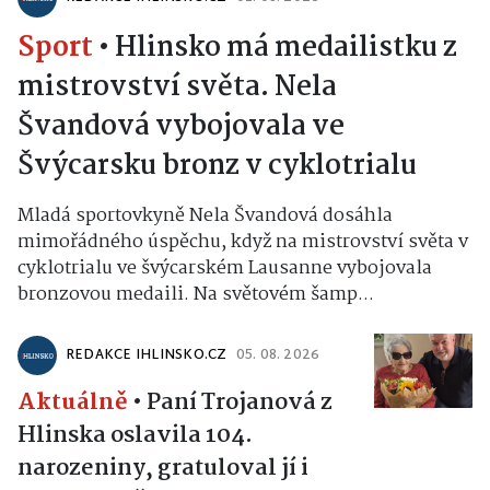
Sport
•
Hlinsko má medailistku z
mistrovství světa. Nela
Švandová vybojovala ve
Švýcarsku bronz v cyklotrialu
Mladá sportovkyně Nela Švandová dosáhla
mimořádného úspěchu, když na mistrovství světa v
cyklotrialu ve švýcarském Lausanne vybojovala
bronzovou medaili. Na světovém šamp...
REDAKCE IHLINSKO.CZ
05. 08. 2026
Aktuálně
•
Paní Trojanová z
Hlinska oslavila 104.
narozeniny, gratuloval jí i