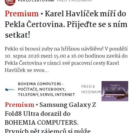
PEKLO ČERTOVINA
PŘED 3 HODINAMI
Premium
•
Karel Havlíček míří do
Pekla Čertovina. Přijeďte se s ním
setkat!
Peklo si brousí zuby na hříšnou návštěvu! V pondělí
10. srpna 2026 mezi 15.00 a 16.00 hodinou zavítá do
Pekla Čertovina v rámci své pracovní cesty Karel
Havlíček se svou...
BOHEMIA COMPUTERS -
PŘED 8
POČÍTAČE, NOTEBOOKY,
HODINAMI
TELEFONY, SERVIS, INTERNET
Premium
•
Samsung Galaxy Z
Fold8 Ultra dorazil do
BOHEMIA COMPUTERS.
Prvních pět zájemců si může