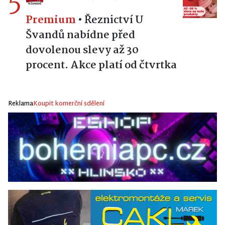
5
Premium
•
Řeznictví U
Švandů nabídne před
dovolenou slevy až 30
procent. Akce platí od čtvrtka
Reklama
Koupit komerční sdělení