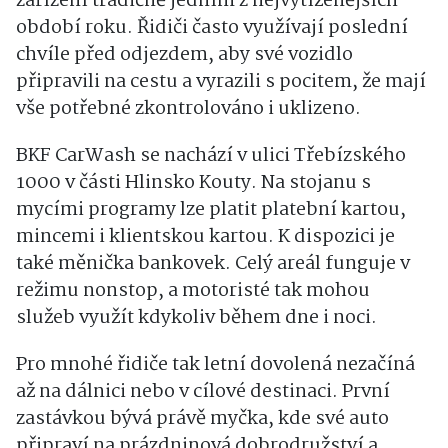
zařízení tradičně jedním z nejvytíženějších
období roku. Řidiči často využívají poslední
chvíle před odjezdem, aby své vozidlo
připravili na cestu a vyrazili s pocitem, že mají
vše potřebné zkontrolováno i uklizeno.
BKF CarWash se nachází v ulici Třebízského
1000 v části Hlinsko Kouty. Na stojanu s
mycími programy lze platit platební kartou,
mincemi i klientskou kartou. K dispozici je
také měnička bankovek. Celý areál funguje v
režimu nonstop, a motoristé tak mohou
služeb využít kdykoliv během dne i noci.
Pro mnohé řidiče tak letní dovolená nezačíná
až na dálnici nebo v cílové destinaci. První
zastávkou bývá právě myčka, kde své auto
připraví na prázdninová dobrodružství a