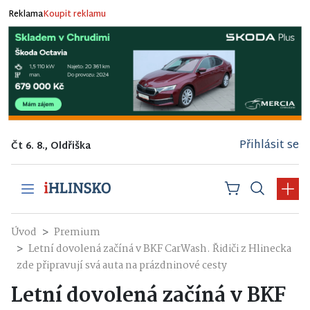
Reklama
Koupit reklamu
Přihlásit se
Čt 6. 8., Oldřiška
Úvod
Premium
Letní dovolená začíná v BKF CarWash. Řidiči z Hlinecka
zde připravují svá auta na prázdninové cesty
Letní dovolená začíná v BKF