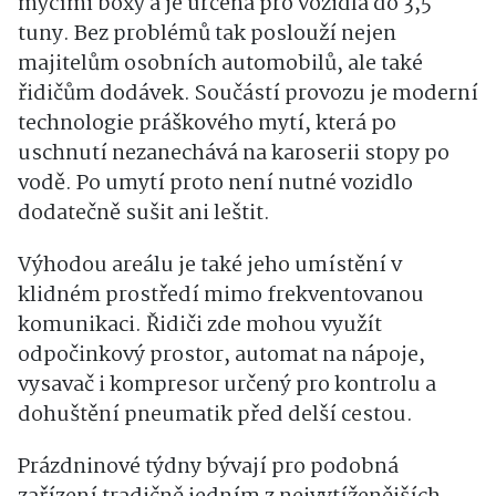
mycími boxy a je určena pro vozidla do 3,5
tuny. Bez problémů tak poslouží nejen
majitelům osobních automobilů, ale také
řidičům dodávek. Součástí provozu je moderní
technologie práškového mytí, která po
uschnutí nezanechává na karoserii stopy po
vodě. Po umytí proto není nutné vozidlo
dodatečně sušit ani leštit.
Výhodou areálu je také jeho umístění v
klidném prostředí mimo frekventovanou
komunikaci. Řidiči zde mohou využít
odpočinkový prostor, automat na nápoje,
vysavač i kompresor určený pro kontrolu a
dohuštění pneumatik před delší cestou.
Prázdninové týdny bývají pro podobná