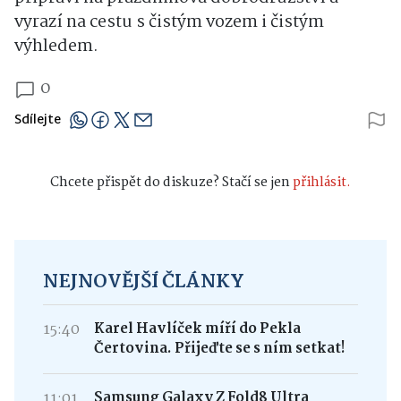
vyrazí na cestu s čistým vozem i čistým
výhledem.
0
Sdílejte
Chcete přispět do diskuze? Stačí se jen
přihlásit.
NEJNOVĚJŠÍ ČLÁNKY
15:40
Karel Havlíček míří do Pekla
Čertovina. Přijeďte se s ním setkat!
11:01
Samsung Galaxy Z Fold8 Ultra