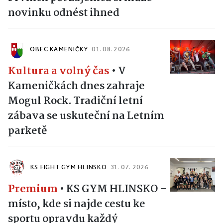
novinku odnést ihned
OBEC KAMENIČKY
01. 08. 2026
Kultura a volný čas
•
V
Kameničkách dnes zahraje
Mogul Rock. Tradiční letní
zábava se uskuteční na Letním
parketě
KS FIGHT GYM HLINSKO
31. 07. 2026
Premium
•
KS GYM HLINSKO –
místo, kde si najde cestu ke
sportu opravdu každý