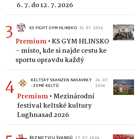
6. 7. do 12. 7. 2026
3
KS FIGHT GYM HLINSKO
31. 07. 2026
Premium
•
KS GYM HLINSKO
– místo, kde si najde cestu ke
sportu opravdu každý
4
KELTSKÝ SKANZEN NASAVRKY
26. 07.
- ZEMĚ KELTŮ
2026
Premium
•
Mezinárodní
festival keltské kultury
Lughnasad 2026
ŘEZNICTVÍ U ŠVANDŮ
27. 07. 2026