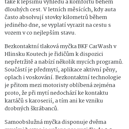
také k lepšímu výhledu a komfortu během
dlouhých cest. V letních měsících, kdy auta
často absolvují stovky kilometrů během
jediného dne, se vyplatí vyrazit na cestu s
vozem v co nejlepším stavu.
Bezkontaktní tlaková myčka BKF CarWash v
Hlinsku Koutech je řidičům k dispozici
nepřetržitě a nabízí několik mycích programů.
Součástí je předmytí, aplikace aktivní pěny,
oplach i voskování. Bezkontaktní technologie
je přitom mezi motoristy oblíbená zejména
proto, že při mytí nedochází ke kontaktu
kartáčů s karoserií, a tím ani ke vzniku
drobných škrábanců.
Samoobslužná myčka disponuje dvěma