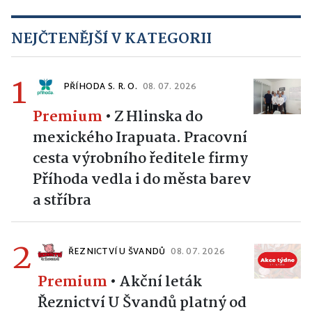
NEJČTENĚJŠÍ V KATEGORII
1
PŘÍHODA S. R. O.
08. 07. 2026
Premium
•
Z Hlinska do
mexického Irapuata. Pracovní
cesta výrobního ředitele firmy
Příhoda vedla i do města barev
a stříbra
2
ŘEZNICTVÍ U ŠVANDŮ
08. 07. 2026
Premium
•
Akční leták
Řeznictví U Švandů platný od