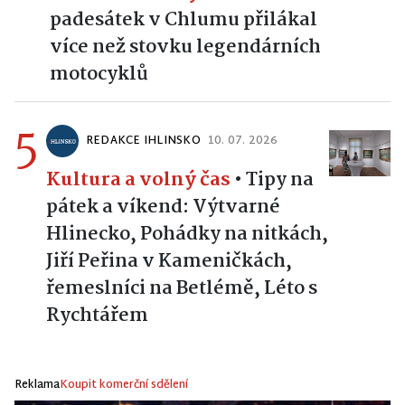
padesátek v Chlumu přilákal
více než stovku legendárních
motocyklů
5
REDAKCE IHLINSKO
10. 07. 2026
Kultura a volný čas
•
Tipy na
pátek a víkend: Výtvarné
Hlinecko, Pohádky na nitkách,
Jiří Peřina v Kameničkách,
řemeslníci na Betlémě, Léto s
Rychtářem
Reklama
Koupit komerční sdělení