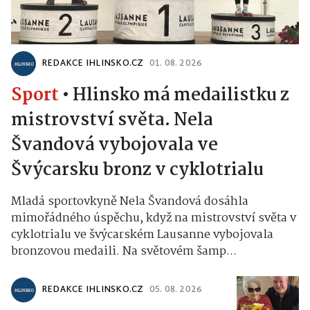
REDAKCE IHLINSKO.CZ
01. 08. 2026
Sport
•
Hlinsko má medailistku z
mistrovství světa. Nela
Švandová vybojovala ve
Švýcarsku bronz v cyklotrialu
Mladá sportovkyně Nela Švandová dosáhla
mimořádného úspěchu, když na mistrovství světa v
cyklotrialu ve švýcarském Lausanne vybojovala
bronzovou medaili. Na světovém šamp...
REDAKCE IHLINSKO.CZ
05. 08. 2026