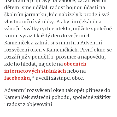
usebrání a přípravy na Vánoce, začal. Našim
dětem jsme udělali radost hojnou účastí na
školním jarmarku, kde nabízely k prodeji své
vlastnoruční výrobky. A aby jim čekání na
vánoční svátky rychle uteklo, můžete společně
s nimi vyrazit každý den do večerních
Kameniček a zahrát si s nimi hru Adventní
rozsvěcení oken v Kameničkách. První okno se
rozzáří již v pondělí 1. prosince a nápovědu,
kde ho hledat, najdete na
obecních
internetových stránkách
nebo na
facebooku
,“ uvedli zástupci obce.
Adventní rozsvěcení oken tak opět přinese do
Kameniček sváteční pohodu, společné zážitky
i radost z objevování.