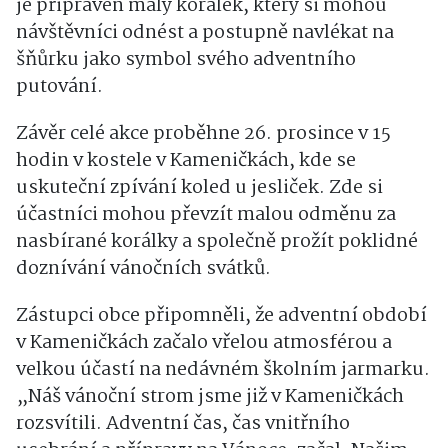
je připraven malý korálek, který si mohou
návštěvníci odnést a postupně navlékat na
šňůrku jako symbol svého adventního
putování.
Závěr celé akce proběhne 26. prosince v 15
hodin v kostele v Kameničkách, kde se
uskuteční zpívání koled u jesliček. Zde si
účastníci mohou převzít malou odměnu za
nasbírané korálky a společně prožít poklidné
doznívání vánočních svátků.
Zástupci obce připomněli, že adventní období
v Kameničkách začalo vřelou atmosférou a
velkou účastí na nedávném školním jarmarku.
„Náš vánoční strom jsme již v Kameničkách
rozsvítili. Adventní čas, čas vnitřního