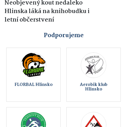
Neobjevený kout nedaleko
Hlinska láká na knihobudku i
letní občerstvení
Podporujeme
Taneční studio
Mateřská škola,
Ridendo
Hlinsko, Budovatelů
1229