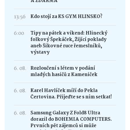
A ZDARMA
13:56
Kdo stojí za KS GYM HLINSKO?
6:00
Tipy na pátek a víkend: Hlinecký
folkový Špekáček, Žijící poklady
aneb Šikovné ruce řemeslníků,
výstavy
6. 08.
Rozloučení s létem v podání
mladých hasičů z Kameniček
6. 08.
Karel Havlíček míří do Pekla
Čertovina. Přijeďte se s ním setkat!
6. 08.
Samsung Galaxy Z Fold8 Ultra
dorazil do BOHEMIA COMPUTERS.
Prvních pět zájemců si může