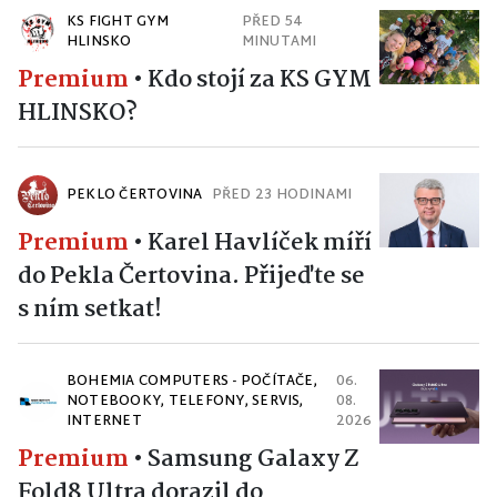
KS FIGHT GYM
PŘED 54
HLINSKO
MINUTAMI
Premium
•
Kdo stojí za KS GYM
HLINSKO?
PEKLO ČERTOVINA
PŘED 23 HODINAMI
Premium
•
Karel Havlíček míří
do Pekla Čertovina. Přijeďte se
s ním setkat!
BOHEMIA COMPUTERS - POČÍTAČE,
06.
NOTEBOOKY, TELEFONY, SERVIS,
08.
INTERNET
2026
Premium
•
Samsung Galaxy Z
Fold8 Ultra dorazil do