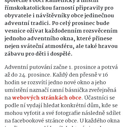
společně s obcí Kameničky a místní
římskokatolickou farností připravily pro
obyvatele i návštěvníky obce jedinečnou
adventní tradici. Po celý prosinec bude
vesnice ožívat každodenním rozsvěcením
jednoho adventního okna, které přinese
nejen sváteční atmosféru, ale také hravou
zábavu pro děti i dospělé.
Adventní putování začne 1. prosince a potrvá
až do 24. prosince. Každý den přesně v 16
hodin se rozsvítí jedno nové okno a jeho
umístění naznačí ranní básnička zveřejněná
na
webových stránkách obce
. Účastníci se
podle ní vydají hledat konkrétní dům, kde se
mohou vyfotit a své fotografie následně sdílet
na facebookové stránce obce. U každého okna