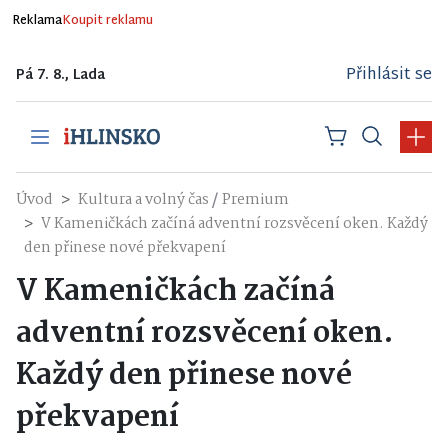
Reklama
Koupit reklamu
Přihlásit se
Pá 7. 8., Lada
/
Úvod
Kultura a volný čas
Premium
V Kameničkách začíná adventní rozsvěcení oken. Každý
den přinese nové překvapení
V Kameničkách začíná
adventní rozsvěcení oken.
Každý den přinese nové
překvapení