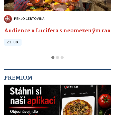
PEKLO ČERTOVINA
Audience u Lucifera s neomezeným raute
21. 08.
PREMIUM