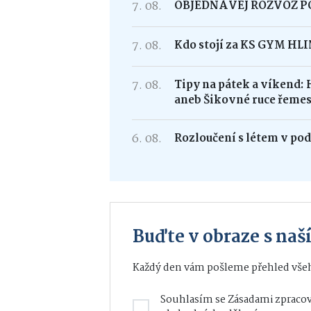
7. 08.
OBJEDNÁVEJ ROZVOZ 
7. 08.
Kdo stojí za KS GYM HL
7. 08.
Tipy na pátek a víkend: 
aneb Šikovné ruce řemes
6. 08.
Rozloučení s létem v po
Buďte v obraze s na
Každý den vám pošleme přehled všeh
Souhlasím se
Zásadami zpracov