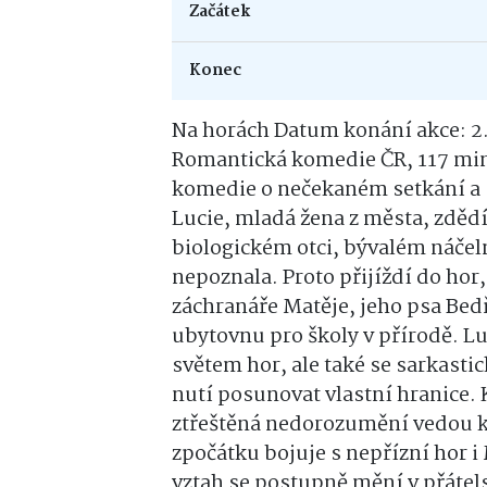
Začátek
Konec
Na horách Datum konání akce: 2.1
Romantická komedie ČR, 117 min
komedie o nečekaném setkání a 
Lucie, mladá žena z města, zdě
biologickém otci, bývalém náčel
nepoznala. Proto přijíždí do hor
záchranáře Matěje, jeho psa Bedři
ubytovnu pro školy v přírodě. 
světem hor, ale také se sarkast
nutí posunovat vlastní hranice.
ztřeštěná nedorozumění vedou k
zpočátku bojuje s nepřízní hor
vztah se postupně mění v přátels