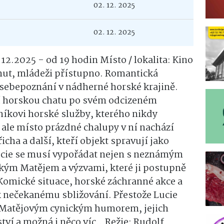
02. 12. 2025
02. 12. 2025
2.2025 - od 19 hodin Místo / lokalita: Kino
ut, mládeži přístupno. Romantická
sebepoznání v nádherné horské krajině.
dí horskou chatu po svém odcizeném
níkovi horské služby, kterého nikdy
, ale místo prázdné chalupy v ní nachází
cha a další, kteří objekt spravují jako
Lucie se musí vypořádat nejen s neznámým
ickým Matějem a výzvami, které ji postupně
 Komické situace, horské záchranné akce a
 nečekanému sbližování. Přestože Lucie
 i Matějovým cynickým humorem, jejich
tví a možná i něco víc...Režie: Rudolf