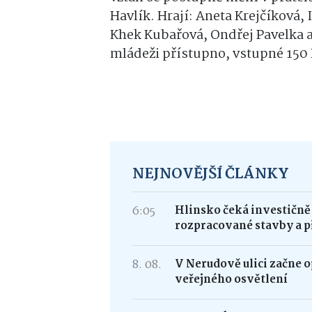
Havlík. Hrají: Aneta Krejčíková,
Khek Kubařová, Ondřej Pavelka a
mládeži přístupno, vstupné 150
NEJNOVĚJŠÍ ČLÁNKY
6:05
Hlinsko čeká investičně
rozpracované stavby a p
8. 08.
V Nerudově ulici začne 
veřejného osvětlení