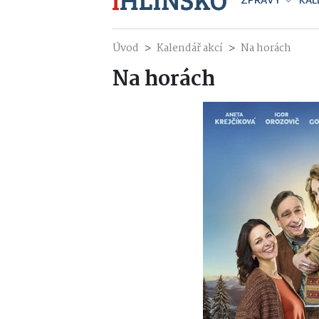
ZPRÁVY
KAL
Úvod
Kalendář akcí
Na horách
Na horách