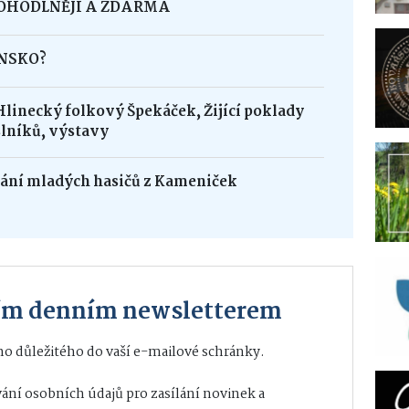
POHODLNĚJI A ZDARMA
INSKO?
Hlinecký folkový Špekáček, Žijící poklady
lníků, výstavy
dání mladých hasičů z Kameniček
ším denním newsletterem
o důležitého do vaší e-mailové schránky.
ání osobních údajů
pro zasílání novinek a