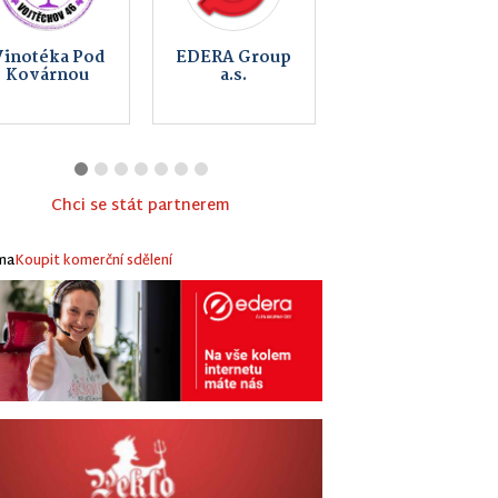
Keltský
MikeFix,
skanzen
servis a prodej
Nasavrky -
telefonů
Země Keltů
Chci se stát partnerem
ma
Koupit komerční sdělení