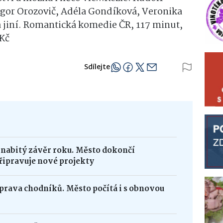
 Igor Orozovič, Adéla Gondíková, Veronika
 jiní. Romantická komedie ČR, 117 minut,
 Kč
Sdílejte
 nabitý závěr roku. Město dokončí
řipravuje nové projekty
oprava chodníků. Město počítá i s obnovou