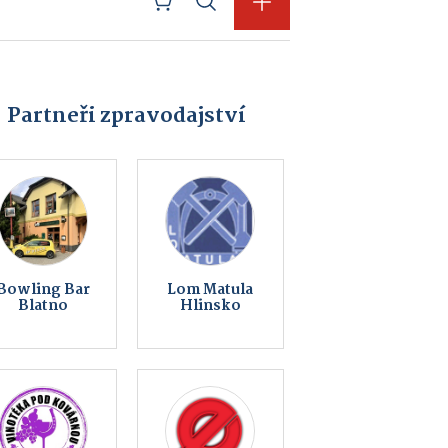
Partneři zpravodajství
Obec
Jatky Český
Kameničky
Brod a.s. |
Hlinsko