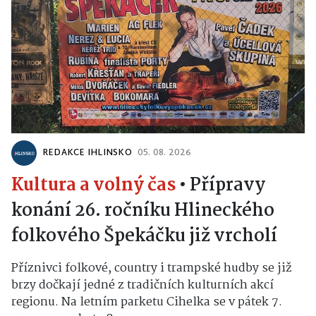
REDAKCE IHLINSKO
05. 08. 2026
Kultura a volný čas
•
Přípravy
konání 26. ročníku Hlineckého
folkového Špekáčku již vrcholí
Příznivci folkové, country i trampské hudby se již
brzy dočkají jedné z tradičních kulturních akcí
regionu. Na letním parketu Cihelka se v pátek 7.