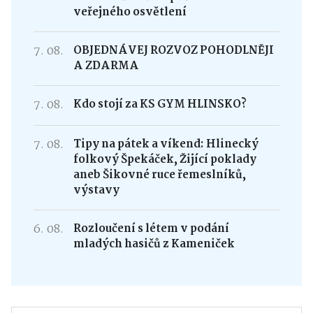
veřejného osvětlení
7. 08.
OBJEDNÁVEJ ROZVOZ POHODLNĚJI
A ZDARMA
7. 08.
Kdo stojí za KS GYM HLINSKO?
7. 08.
Tipy na pátek a víkend: Hlinecký
folkový Špekáček, Žijící poklady
aneb Šikovné ruce řemeslníků,
výstavy
6. 08.
Rozloučení s létem v podání
mladých hasičů z Kameniček