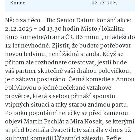
Konec
02. 12. 2025
Něco za něco - Bio Senior Datum konání akce:
2.12.2025 - od 13.30 hodin Místo / lokalita:
Kino Komedie/drama ČR, 86 minut, mládeži do
12 let nevhodné. Zjistit, že budete potřebovat
novou ledvinu, není žádná sranda. Když se
přitom ale rozhodnete otestovat, jestli bude
váš partner skutečně vaší drahou polovičkou,
je o zábavu postaráno. Černá komedie s Annou
Polívkovou o jedné nečekané vztahové
prověrce, která s sebou přináší spoustu
vtipných situací a taky starou známou partu.
Po boku populární herečky se před kamerou
objeví Martin Pechlát a Mira Nosek, se kterými
si před bezmála dvaceti lety zahrála v dnes už
kultovní komedii Účastníci zájezdu. Režie: