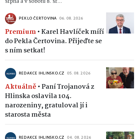
srpna a v sobotu 8. sr...
PEKLO ČERTOVINA
06. 08. 2026
Premium
•
Karel Havlíček míří
do Pekla Čertovina. Přijeďte se
s ním setkat!
REDAKCE IHLINSKO.CZ
05. 08. 2026
Aktuálně
•
Paní Trojanová z
Hlinska oslavila 104.
narozeniny, gratuloval jí i
starosta města
REDAKCE IHLINSKO.CZ
04. 08. 2026