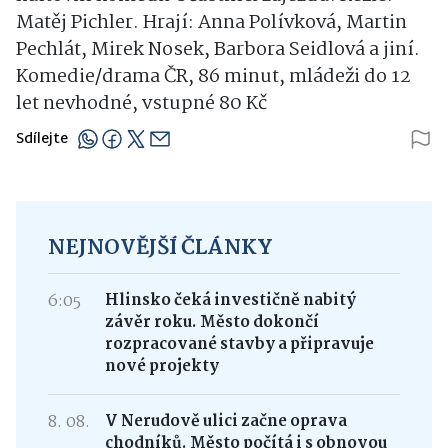
Matěj Pichler. Hrají: Anna Polívková, Martin
Pechlát, Mirek Nosek, Barbora Seidlová a jiní.
Komedie/drama ČR, 86 minut, mládeži do 12
let nevhodné, vstupné 80 Kč
Sdílejte
NEJNOVĚJŠÍ ČLÁNKY
6:05
Hlinsko čeká investičně nabitý
závěr roku. Město dokončí
rozpracované stavby a připravuje
nové projekty
8. 08.
V Nerudově ulici začne oprava
chodníků. Město počítá i s obnovou