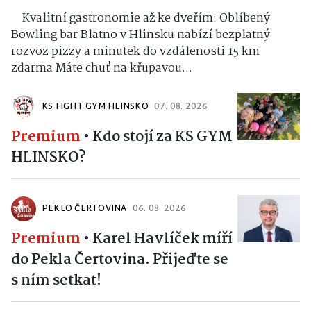
Kvalitní gastronomie až ke dveřím: Oblíbený
Bowling bar Blatno v Hlinsku nabízí bezplatný
rozvoz pizzy a minutek do vzdálenosti 15 km
zdarma Máte chuť na křupavou...
KS FIGHT GYM HLINSKO
07. 08. 2026
Premium
•
Kdo stojí za KS GYM
HLINSKO?
PEKLO ČERTOVINA
06. 08. 2026
Premium
•
Karel Havlíček míří
do Pekla Čertovina. Přijeďte se
s ním setkat!