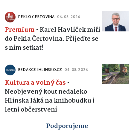
PEKLO ČERTOVINA
06. 08. 2026
Premium
•
Karel Havlíček míří
do Pekla Čertovina. Přijeďte se
s ním setkat!
REDAKCE IHLINSKO.CZ
04. 08. 2026
Kultura a volný čas
•
Neobjevený kout nedaleko
Hlinska láká na knihobudku i
letní občerstvení
Podporujeme