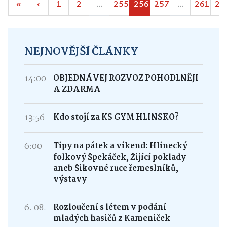
«
‹
1
2
...
255
256
257
...
261
26
NEJNOVĚJŠÍ ČLÁNKY
14:00
OBJEDNÁVEJ ROZVOZ POHODLNĚJI
A ZDARMA
13:56
Kdo stojí za KS GYM HLINSKO?
6:00
Tipy na pátek a víkend: Hlinecký
folkový Špekáček, Žijící poklady
aneb Šikovné ruce řemeslníků,
výstavy
6. 08.
Rozloučení s létem v podání
mladých hasičů z Kameniček