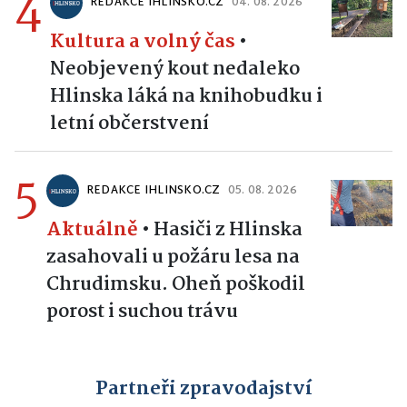
4
REDAKCE IHLINSKO.CZ
04. 08. 2026
Kultura a volný čas
•
Neobjevený kout nedaleko
Hlinska láká na knihobudku i
letní občerstvení
5
REDAKCE IHLINSKO.CZ
05. 08. 2026
Aktuálně
•
Hasiči z Hlinska
zasahovali u požáru lesa na
Chrudimsku. Oheň poškodil
porost i suchou trávu
Partneři zpravodajství