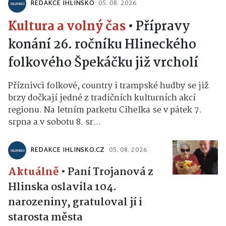
REDAKCE IHLINSKO
05. 08. 2026
Kultura a volný čas
•
Přípravy
konání 26. ročníku Hlineckého
folkového Špekáčku již vrcholí
Příznivci folkové, country i trampské hudby se již
brzy dočkají jedné z tradičních kulturních akcí
regionu. Na letním parketu Cihelka se v pátek 7.
srpna a v sobotu 8. sr...
REDAKCE IHLINSKO.CZ
05. 08. 2026
Aktuálně
•
Paní Trojanová z
Hlinska oslavila 104.
narozeniny, gratuloval jí i
starosta města