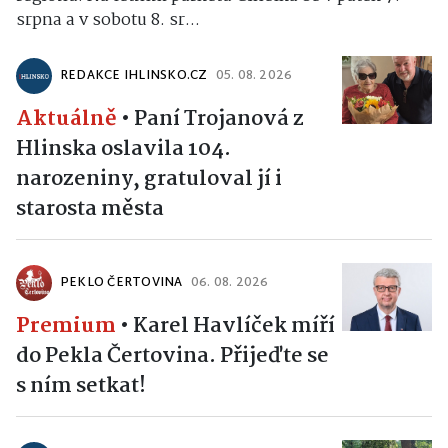
srpna a v sobotu 8. sr...
REDAKCE IHLINSKO.CZ
05. 08. 2026
Aktuálně
•
Paní Trojanová z
Hlinska oslavila 104.
narozeniny, gratuloval jí i
starosta města
PEKLO ČERTOVINA
06. 08. 2026
Premium
•
Karel Havlíček míří
do Pekla Čertovina. Přijeďte se
s ním setkat!