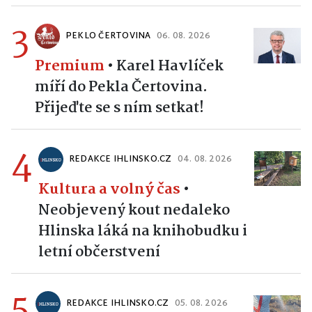
3
PEKLO ČERTOVINA
06. 08. 2026
Premium
•
Karel Havlíček
míří do Pekla Čertovina.
Přijeďte se s ním setkat!
4
REDAKCE IHLINSKO.CZ
04. 08. 2026
Kultura a volný čas
•
Neobjevený kout nedaleko
Hlinska láká na knihobudku i
letní občerstvení
5
REDAKCE IHLINSKO.CZ
05. 08. 2026