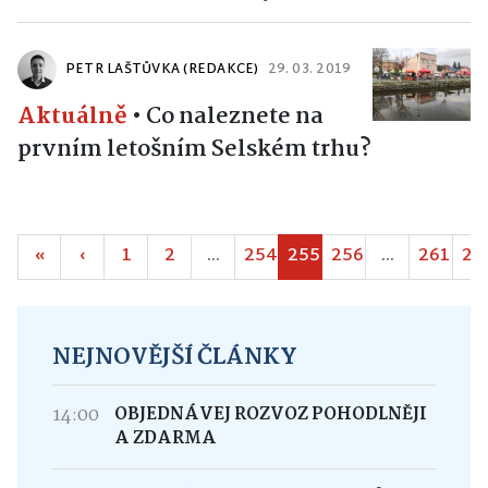
PETR LAŠTŮVKA (REDAKCE)
29. 03. 2019
Aktuálně
•
Co naleznete na
prvním letošním Selském trhu?
«
‹
1
2
...
254
255
256
...
261
26
NEJNOVĚJŠÍ ČLÁNKY
14:00
OBJEDNÁVEJ ROZVOZ POHODLNĚJI
A ZDARMA