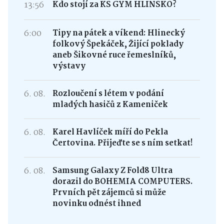
13:56
Kdo stojí za KS GYM HLINSKO?
6:00
Tipy na pátek a víkend: Hlinecký
folkový Špekáček, Žijící poklady
aneb Šikovné ruce řemeslníků,
výstavy
6. 08.
Rozloučení s létem v podání
mladých hasičů z Kameniček
6. 08.
Karel Havlíček míří do Pekla
Čertovina. Přijeďte se s ním setkat!
6. 08.
Samsung Galaxy Z Fold8 Ultra
dorazil do BOHEMIA COMPUTERS.
Prvních pět zájemců si může
novinku odnést ihned