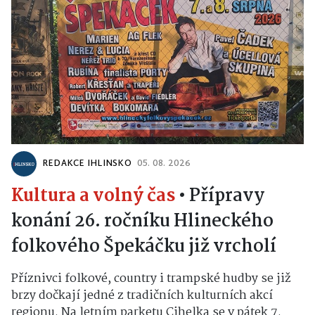
REDAKCE IHLINSKO
05. 08. 2026
Kultura a volný čas
•
Přípravy
konání 26. ročníku Hlineckého
folkového Špekáčku již vrcholí
Příznivci folkové, country i trampské hudby se již
brzy dočkají jedné z tradičních kulturních akcí
regionu. Na letním parketu Cihelka se v pátek 7.