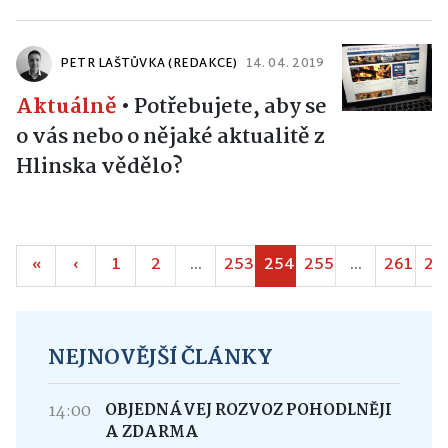
PETR LAŠTŮVKA (REDAKCE)
14. 04. 2019
Aktuálně
•
Potřebujete, aby se
o vás nebo o nějaké aktualitě z
Hlinska vědělo?
«
‹
1
2
...
253
254
255
...
261
26
NEJNOVĚJŠÍ ČLÁNKY
14:00
OBJEDNÁVEJ ROZVOZ POHODLNĚJI
A ZDARMA