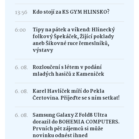
13:56
Kdo stojí za KS GYM HLINSKO?
6:00
Tipy na pátek a víkend: Hlinecký
folkový Špekáček, Žijící poklady
aneb Šikovné ruce řemeslníků,
výstavy
6. 08.
Rozloučení s létem v podání
mladých hasičů z Kameniček
6. 08.
Karel Havlíček míří do Pekla
Čertovina. Přijeďte se s ním setkat!
6. 08.
Samsung Galaxy Z Fold8 Ultra
dorazil do BOHEMIA COMPUTERS.
Prvních pět zájemců si může
novinku odnést ihned