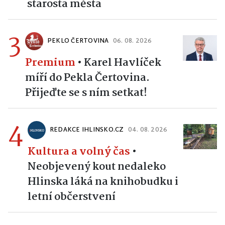
starosta města
3
PEKLO ČERTOVINA
06. 08. 2026
Premium
•
Karel Havlíček
míří do Pekla Čertovina.
Přijeďte se s ním setkat!
4
REDAKCE IHLINSKO.CZ
04. 08. 2026
Kultura a volný čas
•
Neobjevený kout nedaleko
Hlinska láká na knihobudku i
letní občerstvení