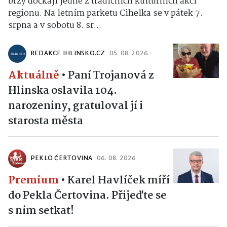
brzy dočkají jedné z tradičních kulturních akcí
regionu. Na letním parketu Cihelka se v pátek 7.
srpna a v sobotu 8. sr...
REDAKCE IHLINSKO.CZ
05. 08. 2026
Aktuálně
•
Paní Trojanová z
Hlinska oslavila 104.
narozeniny, gratuloval jí i
starosta města
PEKLO ČERTOVINA
06. 08. 2026
Premium
•
Karel Havlíček míří
do Pekla Čertovina. Přijeďte se
s ním setkat!