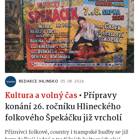
REDAKCE IHLINSKO
05. 08. 2026
Kultura a volný čas
•
Přípravy
konání 26. ročníku Hlineckého
folkového Špekáčku již vrcholí
Příznivci folkové, country i trampské hudby se již