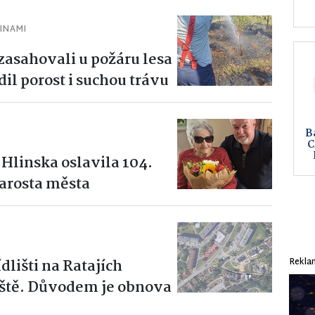
INAMI
 zasahovali u požáru lesa
l porost i suchou trávu
 Hlinska oslavila 104.
tarosta města
Rekla
ídlišti na Ratajích
iště. Důvodem je obnova