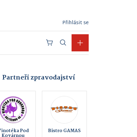
Přihlásit se
Partneři zpravodajství
Jatky Český
Obec
Brod a.s. |
Kameničky