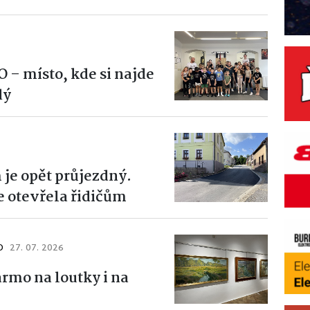
– místo, kde si najde
dý
je opět průjezdný.
e otevřela řidičům
O
27. 07. 2026
rmo na loutky i na