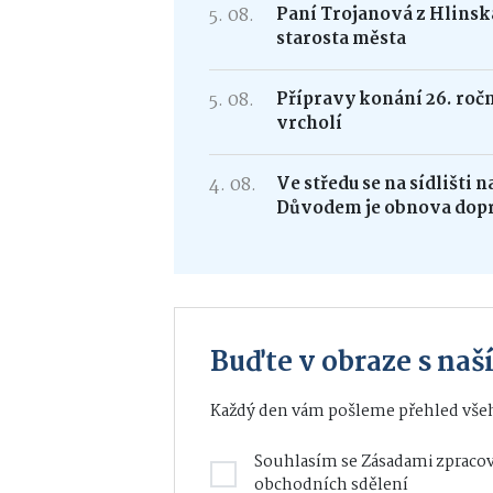
5. 08.
Paní Trojanová z Hlinska
starosta města
5. 08.
Přípravy konání 26. roč
vrcholí
4. 08.
Ve středu se na sídlišti 
Důvodem je obnova dop
Buďte v obraze s na
Každý den vám pošleme přehled všeh
Souhlasím se
Zásadami zpracov
obchodních sdělení