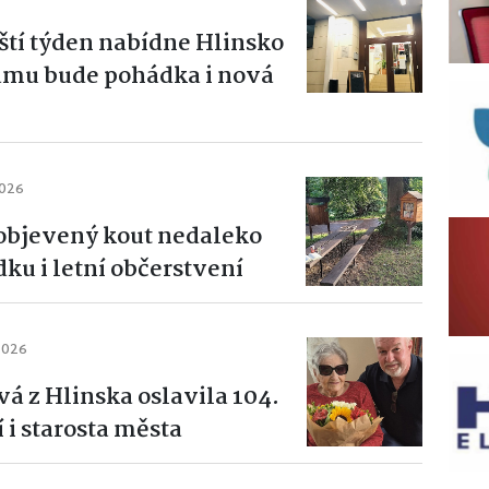
íští týden nabídne Hlinsko
ramu bude pohádka i nová
2026
bjevený kout nedaleko
ku i letní občerstvení
2026
vá z Hlinska oslavila 104.
 i starosta města