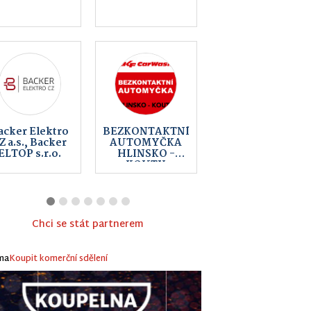
Hlinsko
Sportovní
Pujc-auto.cz
střelnice
Hlinsko
Chci se stát partnerem
ma
Koupit komerční sdělení