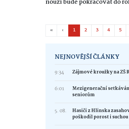
nouzi bude pokračovat do r
«
‹
1
2
3
4
5
NEJNOVĚJŠÍ ČLÁNKY
9:34
Zájmové kroužky na ZŠ 
6:01
Mezigenerační setkávání
seniorům
5. 08.
Hasiči z Hlinska zasaho
poškodil porost i suchou