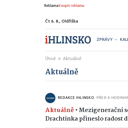
Reklama
Koupit reklamu
Čt 6. 8., Oldřiška
ZPRÁVY
KAL
Úvod
Aktuálně
Aktuálně
REDAKCE IHLINSKO
PŘED 4 HODINA
Aktuálně
•
Mezigenerační s
Drachtinka přineslo radost 