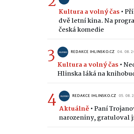
2
Kultura a volný čas
•
Př
dvě letní kina. Na prog
česká komedie
3
REDAKCE IHLINSKO.CZ
04. 08. 
Kultura a volný čas
•
Neo
Hlinska láká na knihobud
4
REDAKCE IHLINSKO.CZ
05. 08. 
Aktuálně
•
Paní Trojano
narozeniny, gratuloval jí