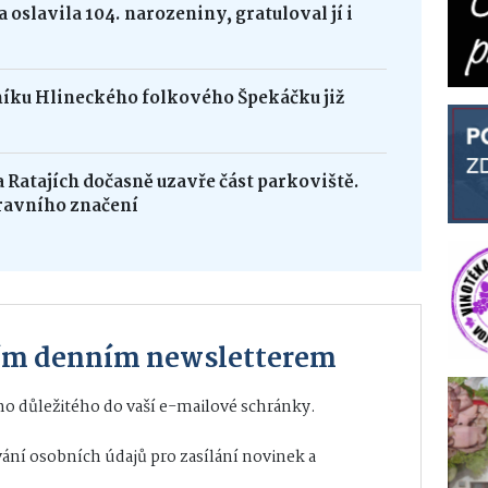
 oslavila 104. narozeniny, gratuloval jí i
níku Hlineckého folkového Špekáčku již
na Ratajích dočasně uzavře část parkoviště.
ravního značení
ším denním newsletterem
o důležitého do vaší e-mailové schránky.
ání osobních údajů
pro zasílání novinek a