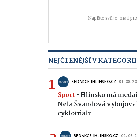
NEJČTENĚJŠÍ V KATEGORII
1
REDAKCE IHLINSKO.CZ
01. 08. 2
Sport
•
Hlinsko má medail
Nela Švandová vybojoval
cyklotrialu
REDAKCE IHLINSKO.CZ
02. 08. 