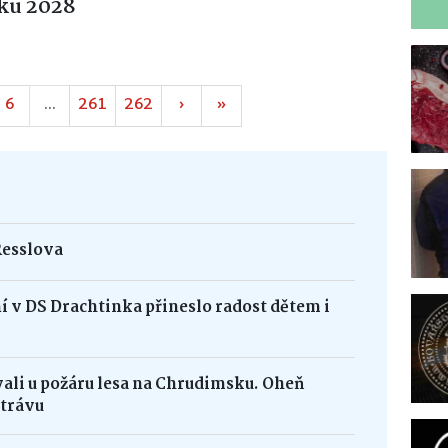
oku 2028
6
...
261
262
›
»
Resslova
 v DS Drachtinka přineslo radost dětem i
vali u požáru lesa na Chrudimsku. Oheň
 trávu