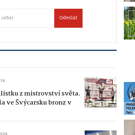
Odeslat
026
istku z mistrovství světa.
a ve Švýcarsku bronz v
2026