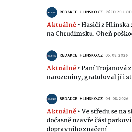
REDAKCE IHLINSKO.CZ
PŘED 20 HOD
Aktuálně
•
Hasiči z Hlinska
na Chrudimsku. Oheň poškodi
REDAKCE IHLINSKO.CZ
05. 08. 2026
Aktuálně
•
Paní Trojanová z
narozeniny, gratuloval jí i s
REDAKCE IHLINSKO.CZ
04. 08. 2026
Aktuálně
•
Ve středu se na s
dočasně uzavře část parkov
dopravního značení