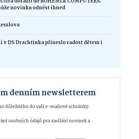
8 Ultra dorazil do BOHEMIA COMPUTERS.
může novinku odnést ihned
Resslova
 v DS Drachtinka přineslo radost dětem i
ším denním newsletterem
o důležitého do vaší e-mailové schránky.
ání osobních údajů
pro zasílání novinek a