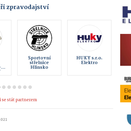
ři zpravodajství
MikeFix,
Multifunkční
v
servis a prodej
centrum
telefonů
Hlinsko
 se stát partnerem
 2021