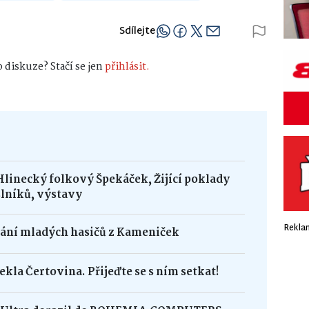
Sdílejte
 diskuze? Stačí se jen
přihlásit.
Hlinecký folkový Špekáček, Žijící poklady
lníků, výstavy
Rekla
dání mladých hasičů z Kameniček
ekla Čertovina. Přijeďte se s ním setkat!