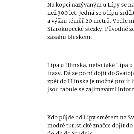
Na kopci nazývaným u Lípy se na
než 300 let. Jedná se o lípu srd
a výšku téměř 20 metrů. Vedle n
Starokupecké stezky. Původně zde 
zásahu bleskem.
Lípa u Hlinska, nebo také Lípa u
trasy. Dá se po ní dojít do Svato
zpět do Hlinska je možné projít 
jsou tabule se zajímavými info
Kdo půjde od Lípy směrem na Sv
modré turistické značce dojít d