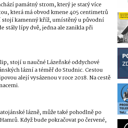
chází památný strom, který je starý více
čitou, která má obvod kmene 405 centimetrů
í stojí kamenný kříž, umístěný u původní
stály lípy dvě, jedna ale zanikla při
 lip, stojí u naučné Lázeňské oddychové
jánských lázní a téměř do Studnic. Cestou
lipovou alejí vysázenou v roce 2018. Na cestě
rmacemi.
atojánské lázně, může také pohodlně po
o Hamrů. Když bude pokračovat po červené,