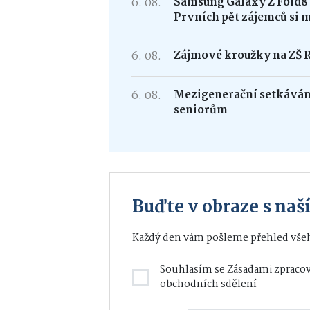
6. 08.
Samsung Galaxy Z Fold
Prvních pět zájemců si 
6. 08.
Zájmové kroužky na ZŠ 
6. 08.
Mezigenerační setkávání
seniorům
Buďte v obraze s na
Každý den vám pošleme přehled všeh
Souhlasím se
Zásadami zpracov
obchodních sdělení