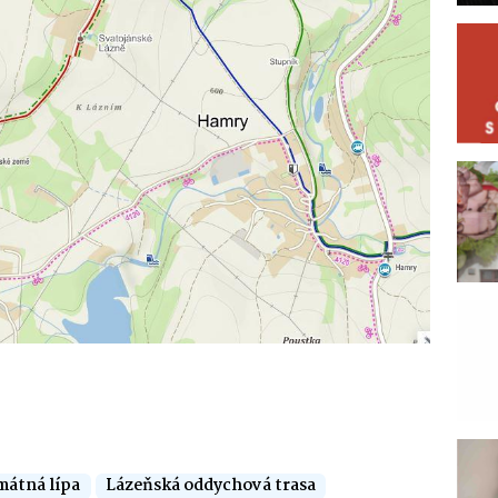
mátná lípa
Lázeňská oddychová trasa