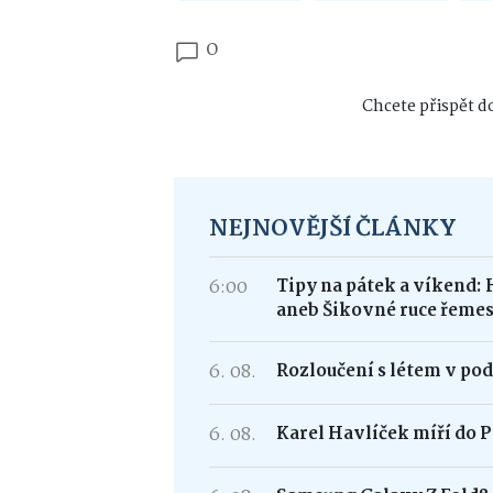
0
Chcete přispět do
NEJNOVĚJŠÍ ČLÁNKY
6:00
Tipy na pátek a víkend: 
aneb Šikovné ruce řemes
6. 08.
Rozloučení s létem v po
6. 08.
Karel Havlíček míří do P