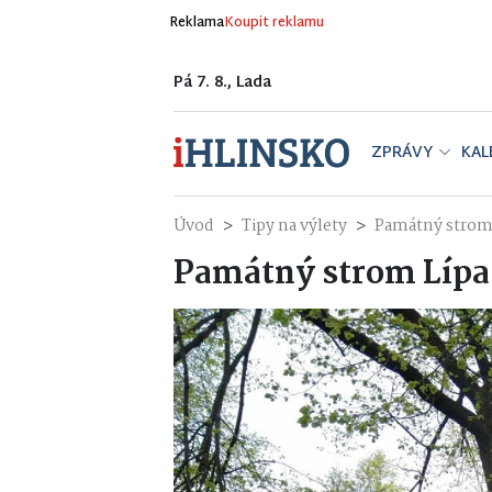
Reklama
Koupit reklamu
Pá 7. 8., Lada
ZPRÁVY
KAL
Úvod
Tipy na výlety
Památný strom 
Památný strom Lípa