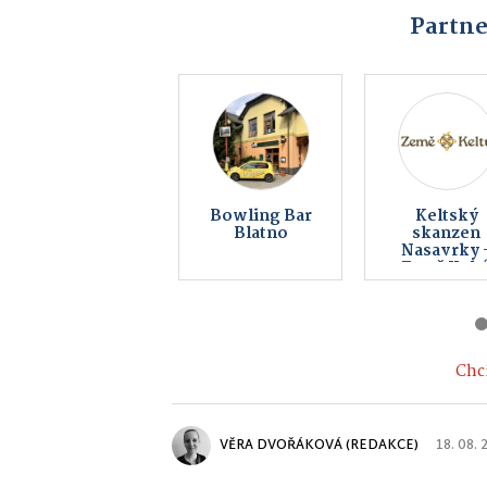
Partne
Vaše reklama
Kovoart
zde od 990 Kč
Vojtěcho
Chci
VĚRA DVOŘÁKOVÁ (REDAKCE)
18. 08.