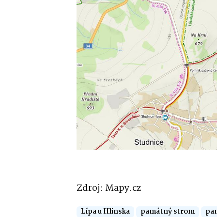
Zdroj: Mapy.cz
Lípa u Hlinska
památný strom
pa