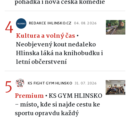
pohádka i nová česká komedie
4
REDAKCE IHLINSKO.CZ
04. 08. 2026
Kultura a volný čas
•
Neobjevený kout nedaleko
Hlinska láká na knihobudku i
letní občerstvení
5
KS FIGHT GYM HLINSKO
31. 07. 2026
Premium
•
KS GYM HLINSKO
– místo, kde si najde cestu ke
sportu opravdu každý