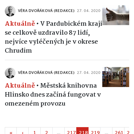
VĚRA DVOŘÁKOVÁ (REDAKCE)
27. 04. 2020
Aktuálně
•
V Pardubickém kraji
se celkově uzdravilo 87 lidí,
nejvíce vyléčených je v okrese
Chrudim
VĚRA DVOŘÁKOVÁ (REDAKCE)
27. 04. 2020
Aktuálně
•
Městská knihovna
Hlinsko dnes začíná fungovat v
omezeném provozu
«
‹
1
2
...
217
218
219
...
261
26