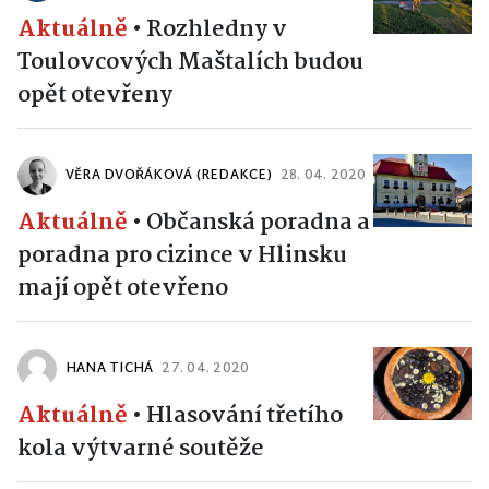
Aktuálně
•
Rozhledny v
Toulovcových Maštalích budou
opět otevřeny
VĚRA DVOŘÁKOVÁ (REDAKCE)
28. 04. 2020
Aktuálně
•
Občanská poradna a
poradna pro cizince v Hlinsku
mají opět otevřeno
HANA TICHÁ
27. 04. 2020
Aktuálně
•
Hlasování třetího
kola výtvarné soutěže