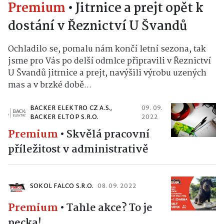
Premium
•
Jitrnice a prejt opět k
dostání v Řeznictví U Švandů
Ochladilo se, pomalu nám končí letní sezona, tak
jsme pro Vás po delší odmlce připravili v Řeznictví
U Švandů jitrnice a prejt, navýšili výrobu uzených
mas a v brzké době...
BACKER ELEKTRO CZ A.S.,
09. 09.
BACKER ELTOP S.R.O.
2022
Premium
•
Skvělá pracovní
příležitost v administrativě
SOKOL FALCO S.R.O.
08. 09. 2022
Premium
•
Tahle akce? To je
pecka!