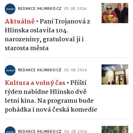
REDAKCE IHLINSKO.CZ
05. 08. 2026
Aktuálně
•
Paní Trojanová z
Hlinska oslavila 104.
narozeniny, gratuloval jí i
starosta města
REDAKCE IHLINSKO.CZ
02. 08. 2026
Kultura a volný čas
•
Příští
týden nabídne Hlinsko dvě
letní kina. Na programu bude
pohádka i nová česká komedie
REDAKCE IHLINSKO.CZ
04. 08. 2026