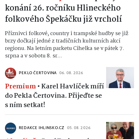
konání 26. ročníku Hlineckého
folkového Špekáčku již vrcholí
Příznivci folkové, country i trampské hudby se již
brzy dočkají jedné z tradičních kulturních akcí
regionu. Na letním parketu Cihelka se v pátek 7.
srpna a v sobotu 8. sr...
PEKLO ČERTOVINA
06. 08. 2026
Premium
•
Karel Havlíček míří
do Pekla Čertovina. Přijeďte se
s ním setkat!
REDAKCE IHLINSKO.CZ
05. 08. 2026