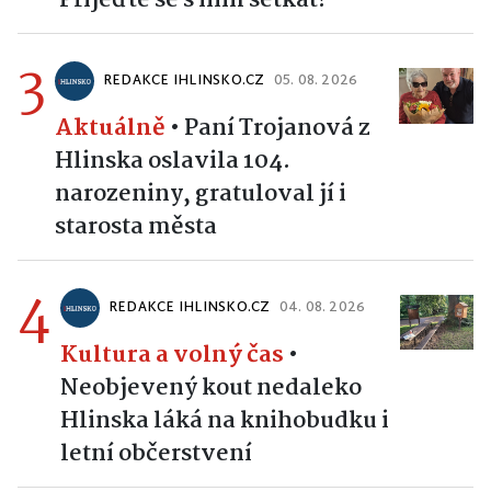
Přijeďte se s ním setkat!
3
REDAKCE IHLINSKO.CZ
05. 08. 2026
Aktuálně
•
Paní Trojanová z
Hlinska oslavila 104.
narozeniny, gratuloval jí i
starosta města
4
REDAKCE IHLINSKO.CZ
04. 08. 2026
Kultura a volný čas
•
Neobjevený kout nedaleko
Hlinska láká na knihobudku i
letní občerstvení