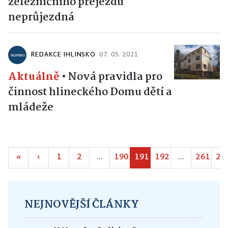
železničního přejezdu
neprůjezdná
REDAKCE IHLINSKO
07. 05. 2021
Aktuálně
•
Nová pravidla pro
činnost hlineckého Domu dětí a
mládeže
«
‹
1
2
...
190
191
192
...
261
26
NEJNOVĚJŠÍ ČLÁNKY