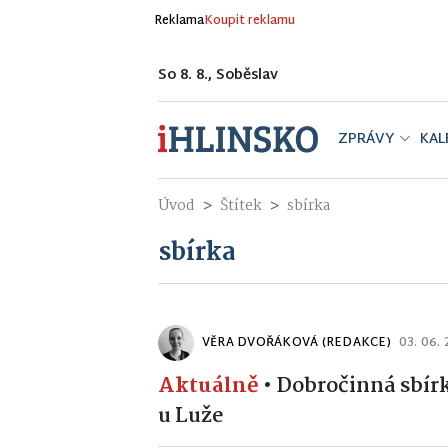
Reklama
Koupit reklamu
So 8. 8., Soběslav
ZPRÁVY
KAL
Úvod
Štítek
sbírka
sbírka
VĚRA DVOŘÁKOVÁ (REDAKCE)
03. 06.
Aktuálně
•
Dobročinná sbírk
u Luže