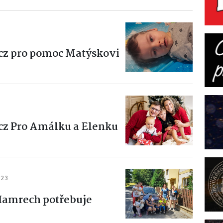
.cz pro pomoc Matýskovi
.cz Pro Amálku a Elenku
023
Hamrech potřebuje