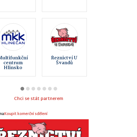
Obec
Lom Matula
Kameničky
Hlinsko
Chci se stát partnerem
ma
Koupit komerční sdělení