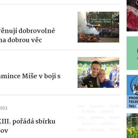
 věnují dobrovolné
 na dobrou věc
ince Míše v boji s
 2022
II. pořádá sbírku
mov