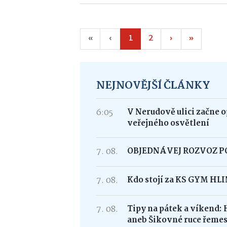
«
‹
1
2
›
»
NEJNOVĚJŠÍ ČLÁNKY
6:05
V Nerudově ulici začne 
veřejného osvětlení
7. 08.
OBJEDNÁVEJ ROZVOZ 
7. 08.
Kdo stojí za KS GYM HL
7. 08.
Tipy na pátek a víkend: 
aneb Šikovné ruce řemes