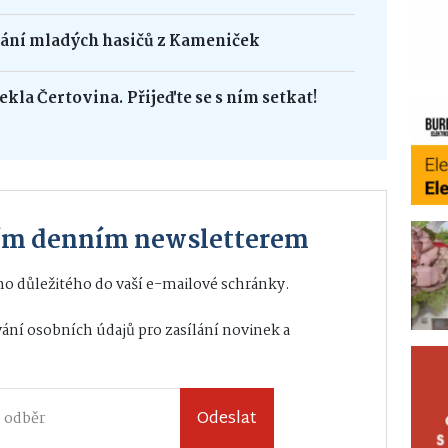
dání mladých hasičů z Kameniček
ekla Čertovina. Přijeďte se s ním setkat!
ším denním newsletterem
o důležitého do vaší e-mailové schránky.
ání osobních údajů
pro zasílání novinek a
Odeslat