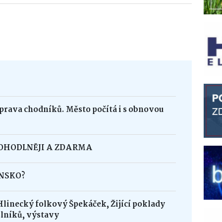
oprava chodníků. Město počítá i s obnovou
POHODLNĚJI A ZDARMA
INSKO?
Hlinecký folkový Špekáček, Žijící poklady
lníků, výstavy