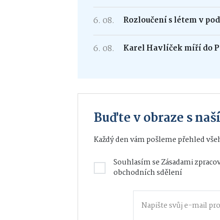
6. 08.
Rozloučení s létem v po
6. 08.
Karel Havlíček míří do P
Buďte v obraze s na
Každý den vám pošleme přehled všeh
Souhlasím se
Zásadami zpracov
obchodních sdělení