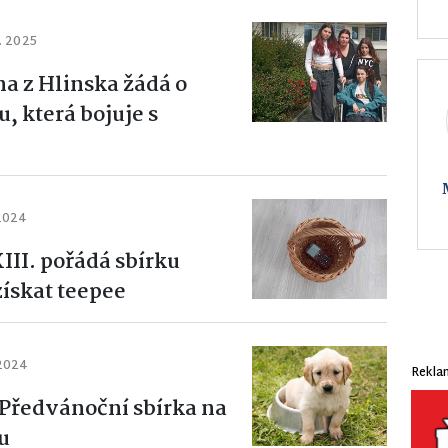
. 2025
a z Hlinska žádá o
, která bojuje s
 2024
II. pořádá sbírku
získat teepee
 2024
Rekla
 Předvánoční sbírka na
u