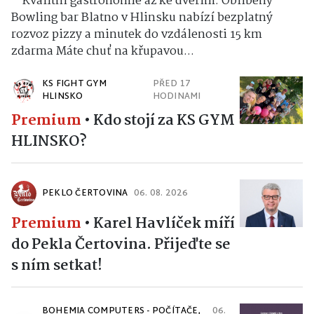
Kvalitní gastronomie až ke dveřím: Oblíbený
Bowling bar Blatno v Hlinsku nabízí bezplatný
rozvoz pizzy a minutek do vzdálenosti 15 km
zdarma Máte chuť na křupavou...
KS FIGHT GYM
PŘED 17
HLINSKO
HODINAMI
Premium
•
Kdo stojí za KS GYM
HLINSKO?
PEKLO ČERTOVINA
06. 08. 2026
Premium
•
Karel Havlíček míří
do Pekla Čertovina. Přijeďte se
s ním setkat!
BOHEMIA COMPUTERS - POČÍTAČE,
06.