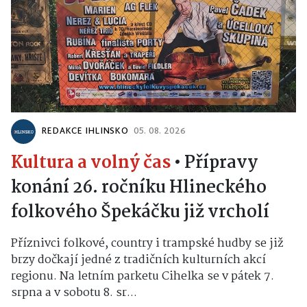
REDAKCE IHLINSKO
05. 08. 2026
Kultura a volný čas
•
Přípravy
konání 26. ročníku Hlineckého
folkového Špekáčku již vrcholí
Příznivci folkové, country i trampské hudby se již
brzy dočkají jedné z tradičních kulturních akcí
regionu. Na letním parketu Cihelka se v pátek 7.
srpna a v sobotu 8. sr...