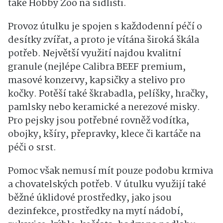
také Hobby Zoo na sídlišti.
Provoz útulku je spojen s každodenní péčí o
desítky zvířat, a proto je vítána široká škála
potřeb. Největší využití najdou kvalitní
granule (nejlépe Calibra BEEF premium,
masové konzervy, kapsičky a stelivo pro
kočky. Potěší také škrabadla, pelíšky, hračky,
pamlsky nebo keramické a nerezové misky.
Pro pejsky jsou potřebné rovněž vodítka,
obojky, kšíry, přepravky, klece či kartáče na
péči o srst.
Pomoc však nemusí mít pouze podobu krmiva
a chovatelských potřeb. V útulku využijí také
běžné úklidové prostředky, jako jsou
dezinfekce, prostředky na mytí nádobí,