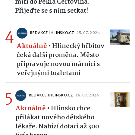
míří do Pekla Čertovina.
Přijeďte se s ním setkat!
4
REDAKCE IHLINSKO.CZ
15. 07. 2026
Aktuálně
•
Hlinecký hřbitov
čeká další proměna. Město
připravuje novou márnici s
veřejnými toaletami
5
REDAKCE IHLINSKO.CZ
16. 07. 2026
Aktuálně
•
Hlinsko chce
přilákat nového dětského
lékaře. Nabízí dotaci až 300