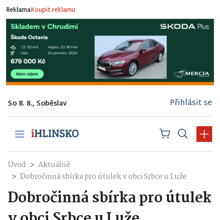
Reklama
Koupit reklamu
Přihlásit se
So 8. 8., Soběslav
Úvod
Aktuálně
Dobročinná sbírka pro útulek v obci Srbce u Luže
Dobročinná sbírka pro útulek
v obci Srbce u Luže