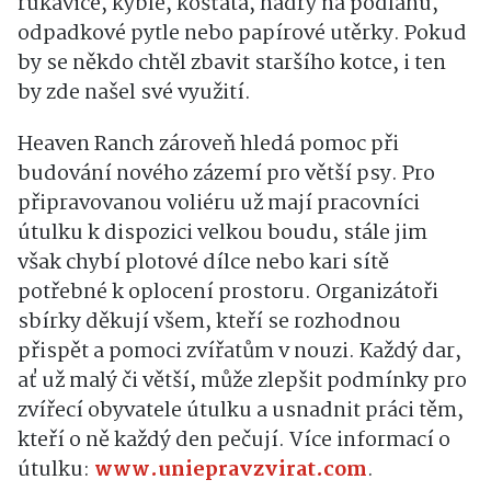
rukavice, kýble, košťata, hadry na podlahu,
odpadkové pytle nebo papírové utěrky. Pokud
by se někdo chtěl zbavit staršího kotce, i ten
by zde našel své využití.
Heaven Ranch zároveň hledá pomoc při
budování nového zázemí pro větší psy. Pro
připravovanou voliéru už mají pracovníci
útulku k dispozici velkou boudu, stále jim
však chybí plotové dílce nebo kari sítě
potřebné k oplocení prostoru. Organizátoři
sbírky děkují všem, kteří se rozhodnou
přispět a pomoci zvířatům v nouzi. Každý dar,
ať už malý či větší, může zlepšit podmínky pro
zvířecí obyvatele útulku a usnadnit práci těm,
kteří o ně každý den pečují. Více informací o
útulku:
www.uniepravzvirat.com
.