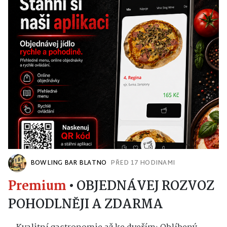
BOWLING BAR BLATNO
PŘED 17 HODINAMI
Premium
•
OBJEDNÁVEJ ROZVOZ
POHODLNĚJI A ZDARMA