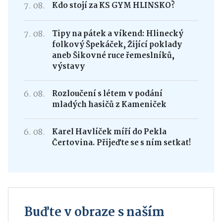
7. 08.
Kdo stojí za KS GYM HLINSKO?
7. 08.
Tipy na pátek a víkend: Hlinecký
folkový Špekáček, Žijící poklady
aneb Šikovné ruce řemeslníků,
výstavy
6. 08.
Rozloučení s létem v podání
mladých hasičů z Kameniček
6. 08.
Karel Havlíček míří do Pekla
Čertovina. Přijeďte se s ním setkat!
Buďte v obraze s naším