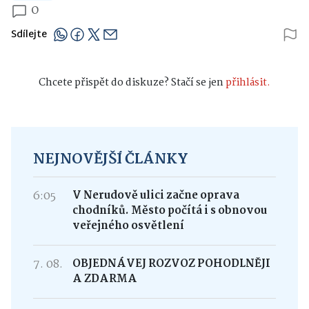
0
Sdílejte
Chcete přispět do diskuze? Stačí se jen
přihlásit.
NEJNOVĚJŠÍ ČLÁNKY
6:05
V Nerudově ulici začne oprava
chodníků. Město počítá i s obnovou
veřejného osvětlení
7. 08.
OBJEDNÁVEJ ROZVOZ POHODLNĚJI
A ZDARMA