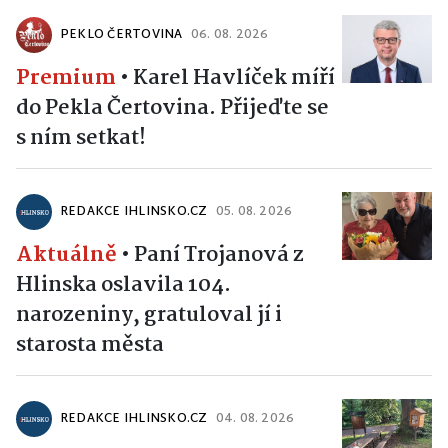
PEKLO ČERTOVINA
06. 08. 2026
Premium
•
Karel Havlíček míří
do Pekla Čertovina. Přijeďte se
s ním setkat!
REDAKCE IHLINSKO.CZ
05. 08. 2026
Aktuálně
•
Paní Trojanová z
Hlinska oslavila 104.
narozeniny, gratuloval jí i
starosta města
REDAKCE IHLINSKO.CZ
04. 08. 2026