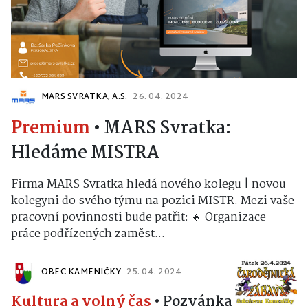
MARS SVRATKA, A.S.
26. 04. 2024
Premium
•
MARS Svratka:
Hledáme MISTRA
Firma MARS Svratka hledá nového kolegu | novou
kolegyni do svého týmu na pozici MISTR. Mezi vaše
pracovní povinnosti bude patřit: 🔸 Organizace
práce podřízených zaměst...
OBEC KAMENIČKY
25. 04. 2024
Kultura a volný čas
•
Pozvánka