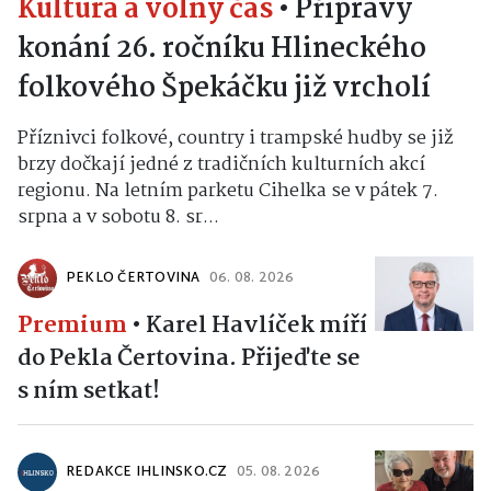
Kultura a volný čas
•
Přípravy
konání 26. ročníku Hlineckého
folkového Špekáčku již vrcholí
Příznivci folkové, country i trampské hudby se již
brzy dočkají jedné z tradičních kulturních akcí
regionu. Na letním parketu Cihelka se v pátek 7.
srpna a v sobotu 8. sr...
PEKLO ČERTOVINA
06. 08. 2026
Premium
•
Karel Havlíček míří
do Pekla Čertovina. Přijeďte se
s ním setkat!
REDAKCE IHLINSKO.CZ
05. 08. 2026