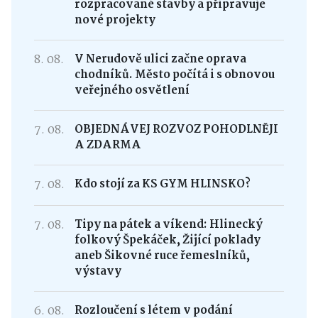
rozpracované stavby a připravuje
nové projekty
8. 08.
V Nerudově ulici začne oprava
chodníků. Město počítá i s obnovou
veřejného osvětlení
7. 08.
OBJEDNÁVEJ ROZVOZ POHODLNĚJI
A ZDARMA
7. 08.
Kdo stojí za KS GYM HLINSKO?
7. 08.
Tipy na pátek a víkend: Hlinecký
folkový Špekáček, Žijící poklady
aneb Šikovné ruce řemeslníků,
výstavy
6. 08.
Rozloučení s létem v podání