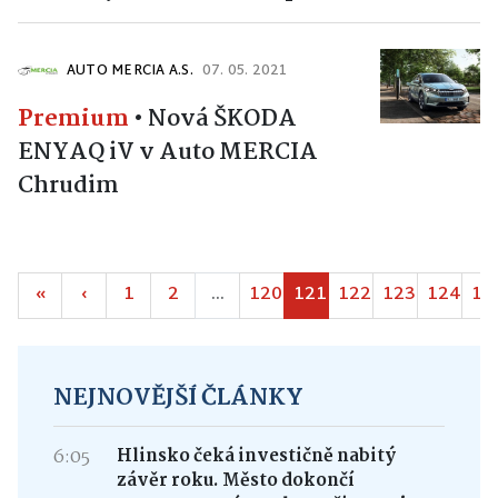
AUTO MERCIA A.S.
07. 05. 2021
Premium
•
Nová ŠKODA
ENYAQ iV v Auto MERCIA
Chrudim
«
‹
1
2
...
120
121
122
123
124
12
NEJNOVĚJŠÍ ČLÁNKY
6:05
Hlinsko čeká investičně nabitý
závěr roku. Město dokončí