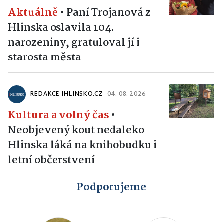
Aktuálně
•
Paní Trojanová z
Hlinska oslavila 104.
narozeniny, gratuloval jí i
starosta města
REDAKCE IHLINSKO.CZ
04. 08. 2026
Kultura a volný čas
•
Neobjevený kout nedaleko
Hlinska láká na knihobudku i
letní občerstvení
Podporujeme