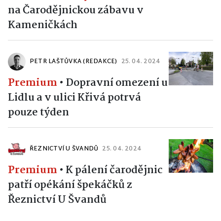
na Čarodějnickou zábavu v
Kameničkách
PETR LAŠTŮVKA (REDAKCE)
25. 04. 2024
Premium
•
Dopravní omezení u
Lidlu a v ulici Křivá potrvá
pouze týden
ŘEZNICTVÍ U ŠVANDŮ
25. 04. 2024
Premium
•
K pálení čarodějnic
patří opékání špekáčků z
Řeznictví U Švandů