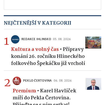
NEJČTENĚJŠÍ V KATEGORII
1
REDAKCE IHLINSKO
05. 08. 2026
Kultura a volný čas
•
Přípravy
konání 26. ročníku Hlineckého
folkového Špekáčku již vrcholí
2
PEKLO ČERTOVINA
06. 08. 2026
Premium
•
Karel Havlíček
míří do Pekla Čertovina.
Přijeďte se s ním setkat!