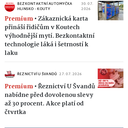
BEZKONTAKTNÍ AUTOMYČKA
30. 07.
HLINSKO - KOUTY
2026
Premium
•
Zákaznická karta
přináší řidičům v Koutech
výhodnější mytí. Bezkontaktní
technologie láká i šetrností k
laku
ŘEZNICTVÍ U ŠVANDŮ
27. 07. 2026
Premium
•
Řeznictví U Švandů
nabídne před dovolenou slevy
až 30 procent. Akce platí od
čtvrtka