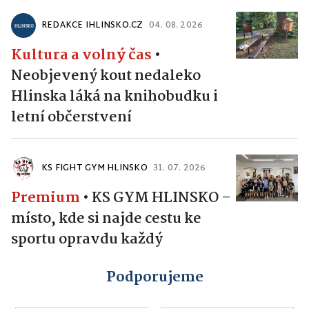
REDAKCE IHLINSKO.CZ
04. 08. 2026
Kultura a volný čas
•
Neobjevený kout nedaleko
Hlinska láká na knihobudku i
letní občerstvení
KS FIGHT GYM HLINSKO
31. 07. 2026
Premium
•
KS GYM HLINSKO –
místo, kde si najde cestu ke
sportu opravdu každý
Podporujeme