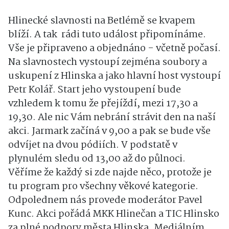
Hlinecké slavnosti na Betlémě se kvapem
blíží. A tak rádi tuto událost připomínáme.
Vše je připraveno a objednáno - včetně počasí.
Na slavnostech vystoupí zejména soubory a
uskupení z Hlinska a jako hlavní host vystoupí
Petr Kolář. Start jeho vystoupení bude
vzhledem k tomu že přejíždí, mezi 17,30 a
19,30. Ale nic Vám nebrání strávit den na naší
akci. Jarmark začíná v 9,00 a pak se bude vše
odvíjet na dvou pódiích. V podstatě v
plynulém sledu od 13,00 až do půlnoci.
Věříme že každý si zde najde něco, protože je
tu program pro všechny věkové kategorie.
Odpolednem nás provede moderátor Pavel
Kunc. Akci pořádá MKK Hlinečan a TIC Hlinsko
za plné podpory města Hlinska. Mediálním