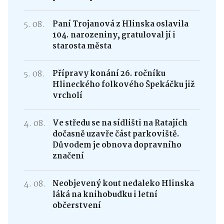
5. 08.
Paní Trojanová z Hlinska oslavila
104. narozeniny, gratuloval jí i
starosta města
5. 08.
Přípravy konání 26. ročníku
Hlineckého folkového Špekáčku již
vrcholí
4. 08.
Ve středu se na sídlišti na Ratajích
dočasně uzavře část parkoviště.
Důvodem je obnova dopravního
značení
4. 08.
Neobjevený kout nedaleko Hlinska
láká na knihobudku i letní
občerstvení