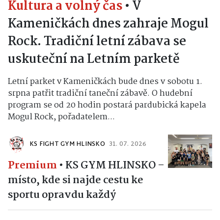
Kultura a volný čas
•
V
Kameničkách dnes zahraje Mogul
Rock. Tradiční letní zábava se
uskuteční na Letním parketě
Letní parket v Kameničkách bude dnes v sobotu 1.
srpna patřit tradiční taneční zábavě. O hudební
program se od 20 hodin postará pardubická kapela
Mogul Rock, pořadatelem...
KS FIGHT GYM HLINSKO
31. 07. 2026
Premium
•
KS GYM HLINSKO –
místo, kde si najde cestu ke
sportu opravdu každý