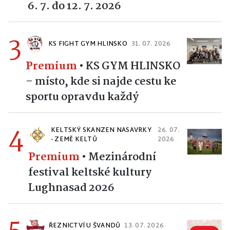
6. 7. do 12. 7. 2026
3
KS FIGHT GYM HLINSKO
31. 07. 2026
Premium
•
KS GYM HLINSKO
– místo, kde si najde cestu ke
sportu opravdu každý
4
KELTSKÝ SKANZEN NASAVRKY
26. 07.
- ZEMĚ KELTŮ
2026
Premium
•
Mezinárodní
festival keltské kultury
Lughnasad 2026
ŘEZNICTVÍ U ŠVANDŮ
13. 07. 2026