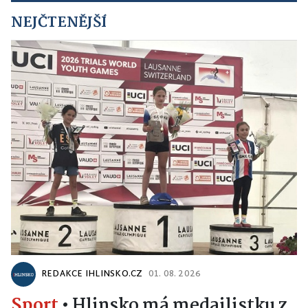
NEJČTENĚJŠÍ
REDAKCE IHLINSKO.CZ
01. 08. 2026
Sport
•
Hlinsko má medailistku z