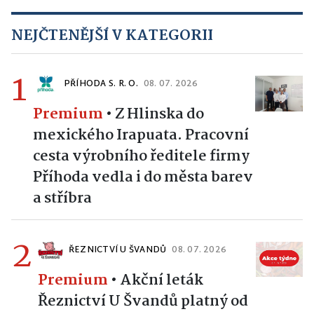
NEJČTENĚJŠÍ V KATEGORII
1
PŘÍHODA S. R. O.
08. 07. 2026
Premium
•
Z Hlinska do
mexického Irapuata. Pracovní
cesta výrobního ředitele firmy
Příhoda vedla i do města barev
a stříbra
2
ŘEZNICTVÍ U ŠVANDŮ
08. 07. 2026
Premium
•
Akční leták
Řeznictví U Švandů platný od