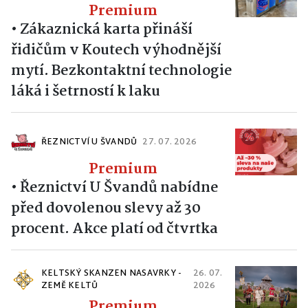
Premium
•
Zákaznická karta přináší
řidičům v Koutech výhodnější
mytí. Bezkontaktní technologie
láká i šetrností k laku
ŘEZNICTVÍ U ŠVANDŮ
27. 07. 2026
Premium
•
Řeznictví U Švandů nabídne
před dovolenou slevy až 30
procent. Akce platí od čtvrtka
KELTSKÝ SKANZEN NASAVRKY -
26. 07.
ZEMĚ KELTŮ
2026
Premium