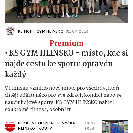
KS FIGHT GYM HLINSKO
31. 07. 2026
Premium
•
KS GYM HLINSKO – místo, kde si
najde cestu ke sportu opravdu
každý
V Hlinsku vzniklo nové místo pro všechny, kteří
chtějí udělat něco pro své zdraví, kondici nebo se
naučit bojové sporty. KS GYM HLINSKO nabízí
soukromé fitness, osobní tr...
BEZKONTAKTNÍ AUTOMYČKA
30. 07.
HLINSKO - KOUTY
2026