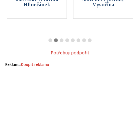
Mateřské centrum
Muzeum v přírodě
Hlinečánek
Vysočina
Potřebuji podpořit
Reklama
Koupit reklamu