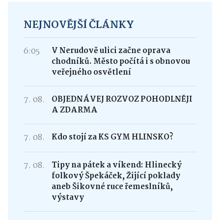
NEJNOVĚJŠÍ ČLÁNKY
6:05
V Nerudově ulici začne oprava
chodníků. Město počítá i s obnovou
veřejného osvětlení
7. 08.
OBJEDNÁVEJ ROZVOZ POHODLNĚJI
A ZDARMA
7. 08.
Kdo stojí za KS GYM HLINSKO?
7. 08.
Tipy na pátek a víkend: Hlinecký
folkový Špekáček, Žijící poklady
aneb Šikovné ruce řemeslníků,
výstavy