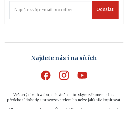
Odeslat
Najdete nás i na sítích
Veškerý obsah webu je chráněn autorským zákonem a bez
předchozí dohody s provozovatelem ho nelze jakkoliv kopírovat.
Všechna práva vyhrazena © 2026 | Vytvořeno na zpravodajské
platformě
INFIO