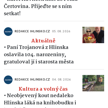
Čertovina. Přijeďte se s ním
setkat!
REDAKCE IHLINSKO.CZ
05. 08. 2026
Aktuálně
•
Paní Trojanová z Hlinska
oslavila 104. narozeniny,
gratuloval jí i starosta města
REDAKCE IHLINSKO.CZ
04. 08. 2026
Kultura a volný čas
•
Neobjevený kout nedaleko
Hlinska láká na knihobudku i