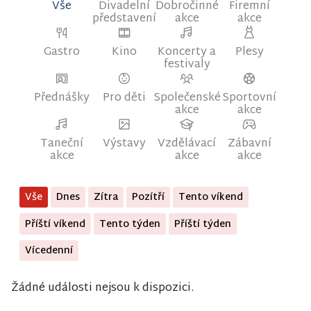
Vše
Divadelní
Dobročinné
Firemní
představení
akce
akce
Gastro
Kino
Koncerty a
Plesy
festivaly
Přednášky
Pro děti
Společenské
Sportovní
akce
akce
Taneční
Výstavy
Vzdělávací
Zábavní
akce
akce
akce
Vše
Dnes
Zítra
Pozítří
Tento víkend
Příští víkend
Tento týden
Příští týden
Vícedenní
Žádné události nejsou k dispozici.