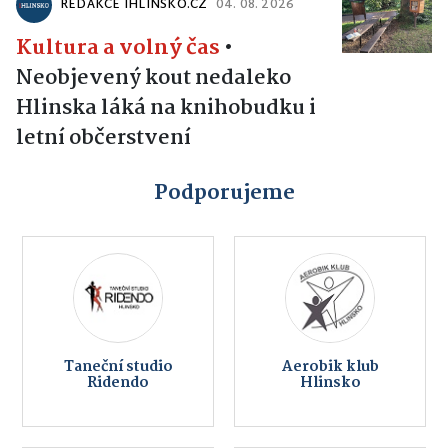
REDAKCE IHLINSKO.CZ
04. 08. 2026
Kultura a volný čas
•
Neobjevený kout nedaleko
Hlinska láká na knihobudku i
letní občerstvení
Podporujeme
Taneční studio
Aerobik klub
Ridendo
Hlinsko