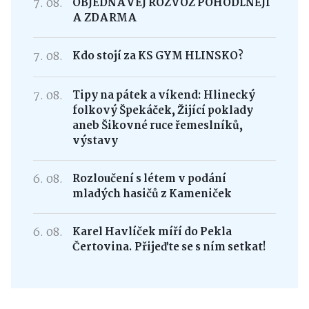
7. 08.
OBJEDNÁVEJ ROZVOZ POHODLNĚJI
A ZDARMA
7. 08.
Kdo stojí za KS GYM HLINSKO?
7. 08.
Tipy na pátek a víkend: Hlinecký
folkový Špekáček, Žijící poklady
aneb Šikovné ruce řemeslníků,
výstavy
6. 08.
Rozloučení s létem v podání
mladých hasičů z Kameniček
6. 08.
Karel Havlíček míří do Pekla
Čertovina. Přijeďte se s ním setkat!