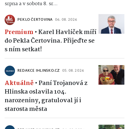
srpna a v sobotu 8. sr...
PEKLO ČERTOVINA
06. 08. 2026
Premium
•
Karel Havlíček míří
do Pekla Čertovina. Přijeďte se
s ním setkat!
REDAKCE IHLINSKO.CZ
05. 08. 2026
Aktuálně
•
Paní Trojanová z
Hlinska oslavila 104.
narozeniny, gratuloval jí i
starosta města