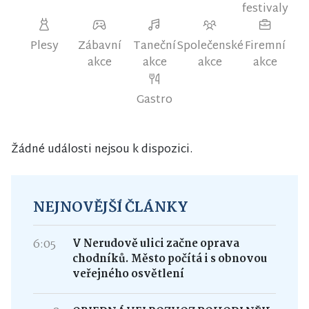
festivaly
Plesy
Zábavní
Taneční
Společenské
Firemní
akce
akce
akce
akce
Gastro
Žádné události nejsou k dispozici.
NEJNOVĚJŠÍ ČLÁNKY
6:05
V Nerudově ulici začne oprava
chodníků. Město počítá i s obnovou
veřejného osvětlení