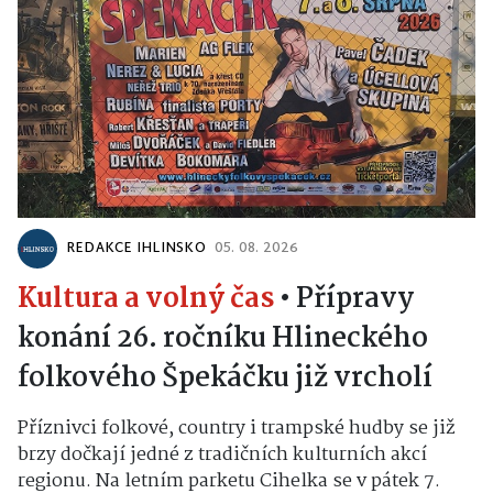
REDAKCE IHLINSKO
05. 08. 2026
Kultura a volný čas
•
Přípravy
konání 26. ročníku Hlineckého
folkového Špekáčku již vrcholí
Příznivci folkové, country i trampské hudby se již
brzy dočkají jedné z tradičních kulturních akcí
regionu. Na letním parketu Cihelka se v pátek 7.