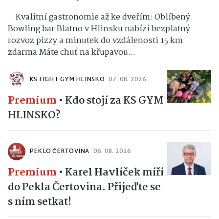
Kvalitní gastronomie až ke dveřím: Oblíbený
Bowling bar Blatno v Hlinsku nabízí bezplatný
rozvoz pizzy a minutek do vzdálenosti 15 km
zdarma Máte chuť na křupavou...
KS FIGHT GYM HLINSKO
07. 08. 2026
Premium
•
Kdo stojí za KS GYM
HLINSKO?
PEKLO ČERTOVINA
06. 08. 2026
Premium
•
Karel Havlíček míří
do Pekla Čertovina. Přijeďte se
s ním setkat!