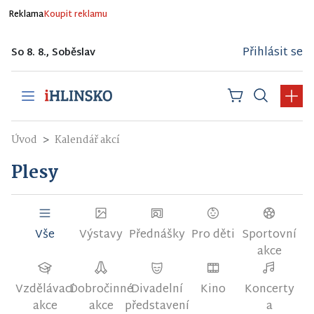
Reklama
Koupit reklamu
Přihlásit se
So 8. 8., Soběslav
Úvod
Kalendář akcí
Plesy
Vše
Výstavy
Přednášky
Pro děti
Sportovní
akce
Vzdělávací
Dobročinné
Divadelní
Kino
Koncerty
akce
akce
představení
a