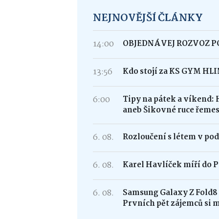
NEJNOVĚJŠÍ ČLÁNKY
14:00
OBJEDNÁVEJ ROZVOZ 
13:56
Kdo stojí za KS GYM HL
6:00
Tipy na pátek a víkend: 
aneb Šikovné ruce řemes
6. 08.
Rozloučení s létem v po
6. 08.
Karel Havlíček míří do P
6. 08.
Samsung Galaxy Z Fold
Prvních pět zájemců si 