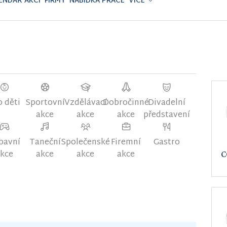
ENDÁŘ AKCÍ
FIRMY
NABÍDKA PRÁCE
VÍCE
o děti
Sportovní
Vzdělávací
Dobročinné
Divadelní
akce
akce
akce
představení
bavní
Taneční
Společenské
Firemní
Gastro
kce
akce
akce
akce