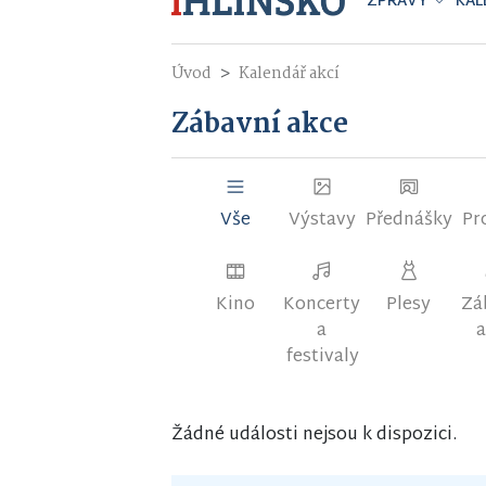
ZPRÁVY
KAL
Úvod
Kalendář akcí
Zábavní akce
Vše
Výstavy
Přednášky
Pr
Kino
Koncerty
Plesy
Zá
a
a
festivaly
Žádné události nejsou k dispozici.