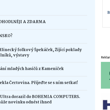
POHODLNĚJI A ZDARMA
INSKO?
Hlinecký folkový Špekáček, Žijící poklady
lníků, výstavy
Rekla
dání mladých hasičů z Kameniček
ekla Čertovina. Přijeďte se s ním setkat!
8 Ultra dorazil do BOHEMIA COMPUTERS.
může novinku odnést ihned