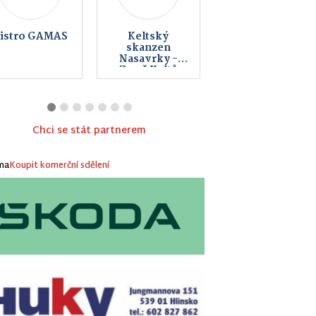
Vinotéka Pod
SOKOL FALCO
Kovárnou
s.r.o.
Chci se stát partnerem
ma
Koupit komerční sdělení