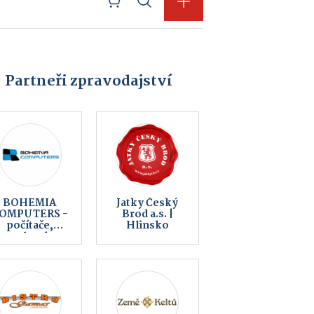
Partneři zpravodajství
Peklo
Backer Elektro
Čertovina
CZ a.s., Backer
ELTOP s.r.o.