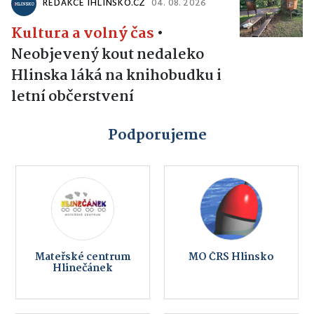
REDAKCE IHLINSKO.CZ
04. 08. 2026
Kultura a volný čas
•
Neobjevený kout nedaleko
Hlinska láká na knihobudku i
letní občerstvení
Podporujeme
Mateřské centrum
MO ČRS Hlinsko
Hlinečánek