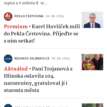
srpna a v sobotu 8. sr...
PEKLO ČERTOVINA
06. 08. 2026
Premium
•
Karel Havlíček míří
do Pekla Čertovina. Přijeďte se
s ním setkat!
REDAKCE IHLINSKO.CZ
05. 08. 2026
Aktuálně
•
Paní Trojanová z
Hlinska oslavila 104.
narozeniny, gratuloval jí i
starosta města