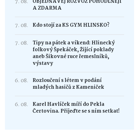
7. 08.
OBJEDNÁVEJ ROZVOZ POHODLNĚJI
A ZDARMA
7. 08.
Kdo stojí za KS GYM HLINSKO?
7. 08.
Tipy na pátek a víkend: Hlinecký
folkový Špekáček, Žijící poklady
aneb Šikovné ruce řemeslníků,
výstavy
6. 08.
Rozloučení s létem v podání
mladých hasičů z Kameniček
6. 08.
Karel Havlíček míří do Pekla
Čertovina. Přijeďte se s ním setkat!