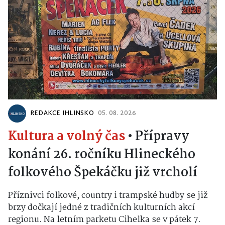
REDAKCE IHLINSKO
05. 08. 2026
Kultura a volný čas
•
Přípravy
konání 26. ročníku Hlineckého
folkového Špekáčku již vrcholí
Příznivci folkové, country i trampské hudby se již
brzy dočkají jedné z tradičních kulturních akcí
regionu. Na letním parketu Cihelka se v pátek 7.