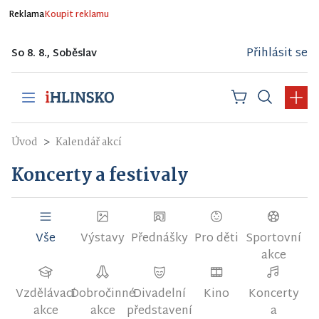
Reklama
Koupit reklamu
Přihlásit se
So 8. 8., Soběslav
Úvod
Kalendář akcí
Koncerty a festivaly
Vše
Výstavy
Přednášky
Pro děti
Sportovní
akce
Vzdělávací
Dobročinné
Divadelní
Kino
Koncerty
akce
akce
představení
a