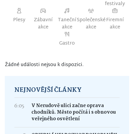
festivaly
Plesy
Zábavní
Taneční
Společenské
Firemní
akce
akce
akce
akce
Gastro
Žádné události nejsou k dispozici.
NEJNOVĚJŠÍ ČLÁNKY
6:05
V Nerudově ulici začne oprava
chodníků. Město počítá i s obnovou
veřejného osvětlení