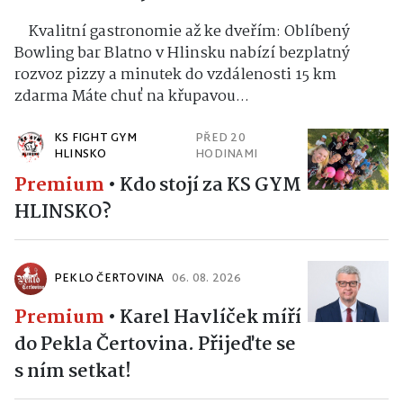
Kvalitní gastronomie až ke dveřím: Oblíbený
Bowling bar Blatno v Hlinsku nabízí bezplatný
rozvoz pizzy a minutek do vzdálenosti 15 km
zdarma Máte chuť na křupavou...
KS FIGHT GYM
PŘED 20
HLINSKO
HODINAMI
Premium
•
Kdo stojí za KS GYM
HLINSKO?
PEKLO ČERTOVINA
06. 08. 2026
Premium
•
Karel Havlíček míří
do Pekla Čertovina. Přijeďte se
s ním setkat!