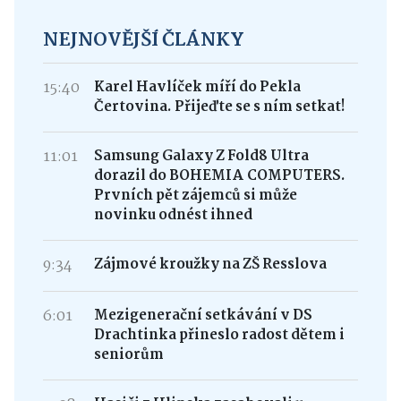
NEJNOVĚJŠÍ ČLÁNKY
15:40
Karel Havlíček míří do Pekla
Čertovina. Přijeďte se s ním setkat!
11:01
Samsung Galaxy Z Fold8 Ultra
dorazil do BOHEMIA COMPUTERS.
Prvních pět zájemců si může
novinku odnést ihned
9:34
Zájmové kroužky na ZŠ Resslova
6:01
Mezigenerační setkávání v DS
Drachtinka přineslo radost dětem i
seniorům