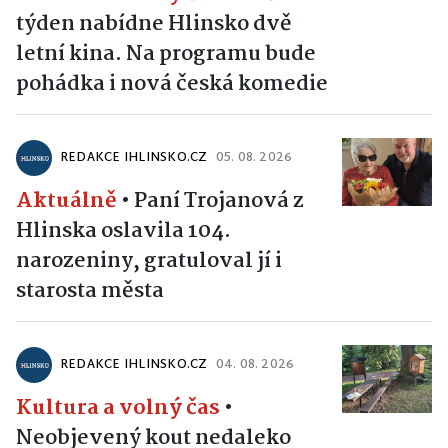
týden nabídne Hlinsko dvě
letní kina. Na programu bude
pohádka i nová česká komedie
REDAKCE IHLINSKO.CZ
05. 08. 2026
Aktuálně
•
Paní Trojanová z
Hlinska oslavila 104.
narozeniny, gratuloval jí i
starosta města
REDAKCE IHLINSKO.CZ
04. 08. 2026
Kultura a volný čas
•
Neobjevený kout nedaleko