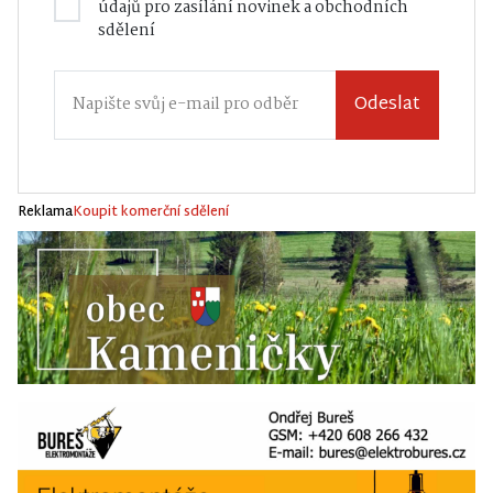
údajů
pro zasílání novinek a obchodních
sdělení
Odeslat
Reklama
Koupit komerční sdělení