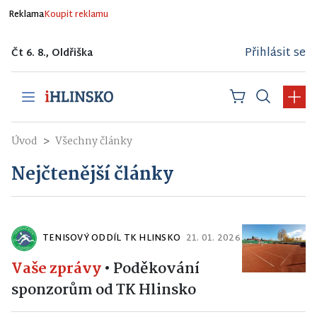
Reklama
Koupit reklamu
Přihlásit se
Čt 6. 8., Oldřiška
Úvod
Všechny články
Nejčtenější články
TENISOVÝ ODDÍL TK HLINSKO
21. 01. 2026
Vaše zprávy
•
Poděkování
sponzorům od TK Hlinsko