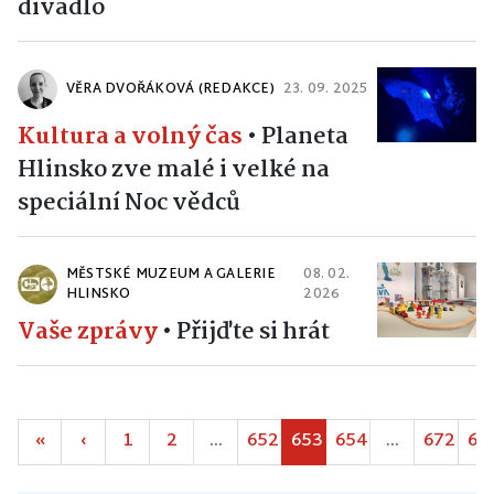
divadlo
VĚRA DVOŘÁKOVÁ (REDAKCE)
23. 09. 2025
Kultura a volný čas
•
Planeta
Hlinsko zve malé i velké na
speciální Noc vědců
MĚSTSKÉ MUZEUM A GALERIE
08. 02.
HLINSKO
2026
Vaše zprávy
•
Přijďte si hrát
«
‹
1
2
...
652
653
654
...
672
67