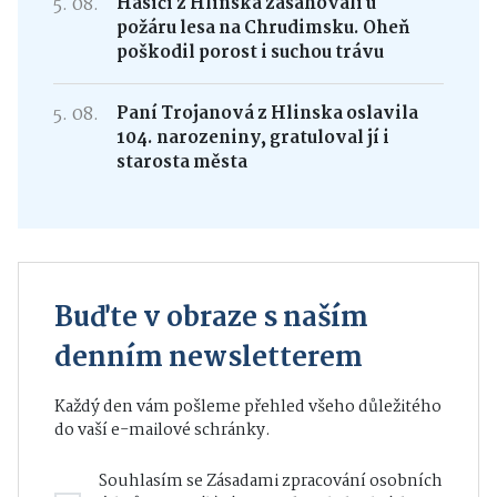
5. 08.
Hasiči z Hlinska zasahovali u
požáru lesa na Chrudimsku. Oheň
poškodil porost i suchou trávu
5. 08.
Paní Trojanová z Hlinska oslavila
104. narozeniny, gratuloval jí i
starosta města
Buďte v obraze s naším
denním newsletterem
Každý den vám pošleme přehled všeho důležitého
do vaší e-mailové schránky.
Souhlasím se
Zásadami zpracování osobních