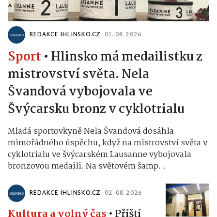
REDAKCE IHLINSKO.CZ
01. 08. 2026
Sport
•
Hlinsko má medailistku z
mistrovství světa. Nela
Švandová vybojovala ve
Švýcarsku bronz v cyklotrialu
Mladá sportovkyně Nela Švandová dosáhla
mimořádného úspěchu, když na mistrovství světa v
cyklotrialu ve švýcarském Lausanne vybojovala
bronzovou medaili. Na světovém šamp...
REDAKCE IHLINSKO.CZ
02. 08. 2026
Kultura a volný čas
•
Příští