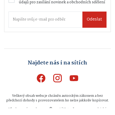
údajů
pro zasílání novinek a obchodních sdělení
Odeslat
Najdete nás i na sítích
Veškerý obsah webu je chráněn autorským zákonem a bez
předchozí dohody s provozovatelem ho nelze jakkoliv kopírovat.
Všechna práva vyhrazena © 2026 | Vytvořeno na zpravodajské
platformě
INFIO