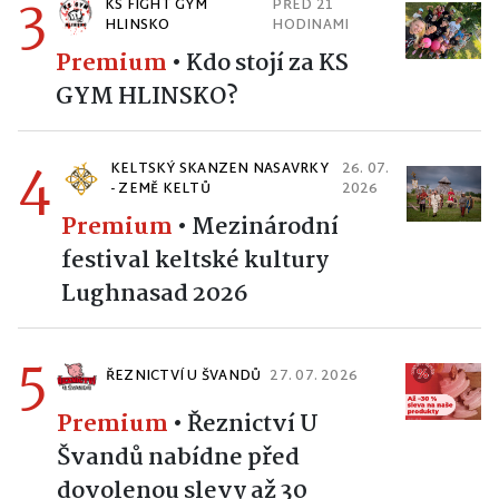
3
KS FIGHT GYM
PŘED 21
HLINSKO
HODINAMI
Premium
•
Kdo stojí za KS
GYM HLINSKO?
4
KELTSKÝ SKANZEN NASAVRKY
26. 07.
- ZEMĚ KELTŮ
2026
Premium
•
Mezinárodní
festival keltské kultury
Lughnasad 2026
5
ŘEZNICTVÍ U ŠVANDŮ
27. 07. 2026
Premium
•
Řeznictví U
Švandů nabídne před
dovolenou slevy až 30