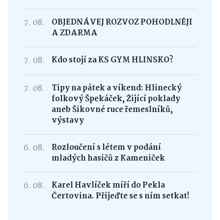
7. 08.
OBJEDNÁVEJ ROZVOZ POHODLNĚJI
A ZDARMA
7. 08.
Kdo stojí za KS GYM HLINSKO?
7. 08.
Tipy na pátek a víkend: Hlinecký
folkový Špekáček, Žijící poklady
aneb Šikovné ruce řemeslníků,
výstavy
6. 08.
Rozloučení s létem v podání
mladých hasičů z Kameniček
6. 08.
Karel Havlíček míří do Pekla
Čertovina. Přijeďte se s ním setkat!