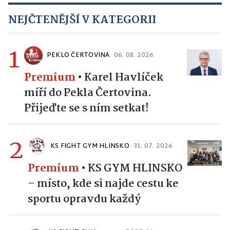
NEJČTENĚJŠÍ V KATEGORII
1
PEKLO ČERTOVINA
06. 08. 2026
Premium
•
Karel Havlíček
míří do Pekla Čertovina.
Přijeďte se s ním setkat!
2
KS FIGHT GYM HLINSKO
31. 07. 2026
Premium
•
KS GYM HLINSKO
– místo, kde si najde cestu ke
sportu opravdu každý