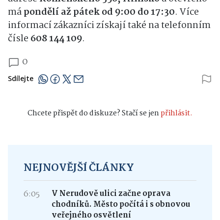
má
pondělí až pátek od 9:00 do 17:30
. Více
informací zákazníci získají také na telefonním
čísle
608 144 109
.
0
Sdílejte
Chcete přispět do diskuze? Stačí se jen
přihlásit.
NEJNOVĚJŠÍ ČLÁNKY
6:05
V Nerudově ulici začne oprava
chodníků. Město počítá i s obnovou
veřejného osvětlení