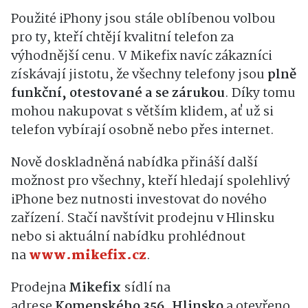
Použité iPhony jsou stále oblíbenou volbou
pro ty, kteří chtějí kvalitní telefon za
výhodnější cenu. V Mikefix navíc zákazníci
získávají jistotu, že všechny telefony jsou
plně
funkční, otestované a se zárukou
. Díky tomu
mohou nakupovat s větším klidem, ať už si
telefon vybírají osobně nebo přes internet.
Nově doskladněná nabídka přináší další
možnost pro všechny, kteří hledají spolehlivý
iPhone bez nutnosti investovat do nového
zařízení. Stačí navštívit prodejnu v Hlinsku
nebo si aktuální nabídku prohlédnout
na
www.mikefix.cz
.
Prodejna
Mikefix
sídlí na
adrese
Komenského 356, Hlinsko
a otevřeno