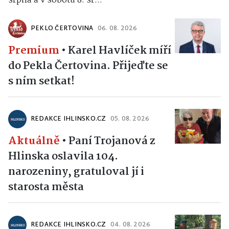
srpna a v sobotu 8. sr...
PEKLO ČERTOVINA
06. 08. 2026
Premium
•
Karel Havlíček míří
do Pekla Čertovina. Přijeďte se
s ním setkat!
REDAKCE IHLINSKO.CZ
05. 08. 2026
Aktuálně
•
Paní Trojanová z
Hlinska oslavila 104.
narozeniny, gratuloval jí i
starosta města
REDAKCE IHLINSKO.CZ
04. 08. 2026