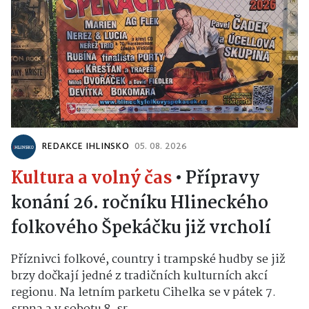
REDAKCE IHLINSKO
05. 08. 2026
Kultura a volný čas
•
Přípravy
konání 26. ročníku Hlineckého
folkového Špekáčku již vrcholí
Příznivci folkové, country i trampské hudby se již
brzy dočkají jedné z tradičních kulturních akcí
regionu. Na letním parketu Cihelka se v pátek 7.