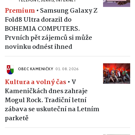
TELEFONY, SERVIS, INTERNET
Premium
•
Samsung Galaxy Z
Fold8 Ultra dorazil do
BOHEMIA COMPUTERS.
Prvních pět zájemců si může
novinku odnést ihned
OBEC KAMENIČKY
01. 08. 2026
Kultura a volný čas
•
V
Kameničkách dnes zahraje
Mogul Rock. Tradiční letní
zábava se uskuteční na Letním
parketě