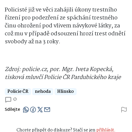
Policisté již ve věci zahájili úkony trestního
řízení pro podezření ze spáchání trestného
činu ohrožení pod vlivem návykové látky, za
což mu v případě odsouzení hrozí trest odnětí
svobody až na 3 roky.
Zdroj: policie.cz, por. Mgr. Iveta Kopecká,
tisková mluvčí Policie ČR Pardubického kraje
Policie ČR
nehoda
Hlinsko
0
Sdílejte
Chcete přispět do diskuze? Stačí se jen
přihlásit.