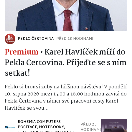
PEKLO ČERTOVINA
PŘED 18 HODINAMI
Premium
•
Karel Havlíček míří do
Pekla Čertovina. Přijeďte se s ním
setkat!
Peklo si brousí zuby na hříšnou návštěvu! V pondělí
10. srpna 2026 mezi 15.00 a 16.00 hodinou zavítá do
Pekla Čertovina v rámci své pracovní cesty Karel
Havlíček se svou...
BOHEMIA COMPUTERS -
PŘED 23
POČÍTAČE, NOTEBOOKY,
HODINAMI