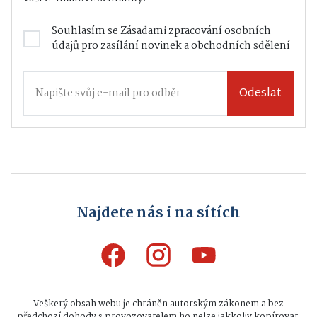
Souhlasím se
Zásadami zpracování osobních
údajů
pro zasílání novinek a obchodních sdělení
Odeslat
Najdete nás i na sítích
Veškerý obsah webu je chráněn autorským zákonem a bez
předchozí dohody s provozovatelem ho nelze jakkoliv kopírovat.