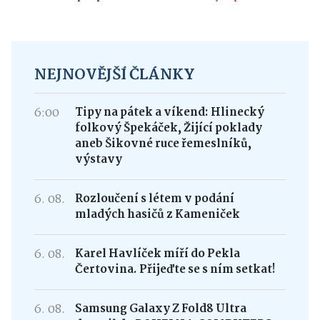
NEJNOVĚJŠÍ ČLÁNKY
6:00
Tipy na pátek a víkend: Hlinecký
folkový Špekáček, Žijící poklady
aneb Šikovné ruce řemeslníků,
výstavy
6. 08.
Rozloučení s létem v podání
mladých hasičů z Kameniček
6. 08.
Karel Havlíček míří do Pekla
Čertovina. Přijeďte se s ním setkat!
6. 08.
Samsung Galaxy Z Fold8 Ultra