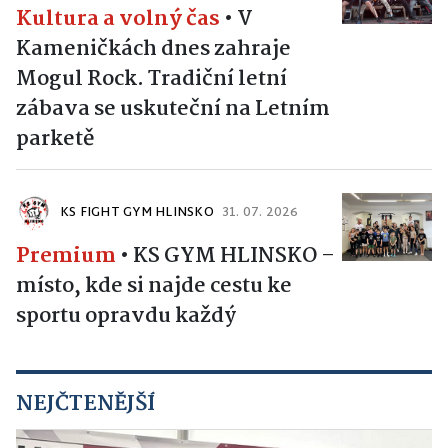
Kultura a volný čas
•
V
Kameničkách dnes zahraje
Mogul Rock. Tradiční letní
zábava se uskuteční na Letním
parketě
KS FIGHT GYM HLINSKO
31. 07. 2026
Premium
•
KS GYM HLINSKO –
místo, kde si najde cestu ke
sportu opravdu každý
NEJČTENĚJŠÍ