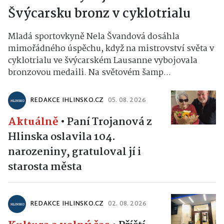
Švýcarsku bronz v cyklotrialu
Mladá sportovkyně Nela Švandová dosáhla
mimořádného úspěchu, když na mistrovství světa v
cyklotrialu ve švýcarském Lausanne vybojovala
bronzovou medaili. Na světovém šamp...
REDAKCE IHLINSKO.CZ
05. 08. 2026
Aktuálně
•
Paní Trojanová z
Hlinska oslavila 104.
narozeniny, gratuloval jí i
starosta města
REDAKCE IHLINSKO.CZ
02. 08. 2026