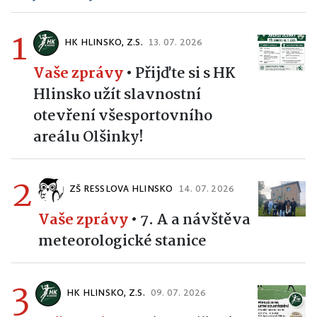
1
HK HLINSKO, Z.S.
13. 07. 2026
Vaše zprávy
•
Přijďte si s HK
Hlinsko užít slavnostní
otevření všesportovního
areálu Olšinky!
2
ZŠ RESSLOVA HLINSKO
14. 07. 2026
Vaše zprávy
•
7. A a návštěva
meteorologické stanice
3
HK HLINSKO, Z.S.
09. 07. 2026