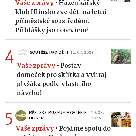
Vaše zprávy
•
Házenkářský
klub Hlinsko zve děti na letní
příměstské soustředění.
Přihlášky jsou otevřené
4
SOUTĚŽE PRO DĚTI
12. 07. 2026
Vaše zprávy
•
Postav
domeček pro skřítka a vyhraj
plyšáka podle vlastního
návrhu!
5
MĚSTSKÉ MUZEUM A GALERIE
10. 07.
HLINSKO
2026
Vaše zprávy
•
Pojďme spolu do