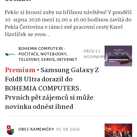
Peklo si brousí zuby na hříšnou návštěvu! V pondělí
10. srpna 2026 mezi 15.00 a 16.00 hodinou zavítá do
Pekla Čertovina v rámci své pracovní cesty Karel
Havlíček se svou...
BOHEMIA COMPUTERS -
PŘED 13
POČÍTAČE, NOTEBOOKY,
HODINAMI
TELEFONY, SERVIS, INTERNET
Premium
•
Samsung Galaxy Z
Fold8 Ultra dorazil do
BOHEMIA COMPUTERS.
Prvních pět zájemců si může
novinku odnést ihned
OBEC KAMENIČKY
01. 08. 2026