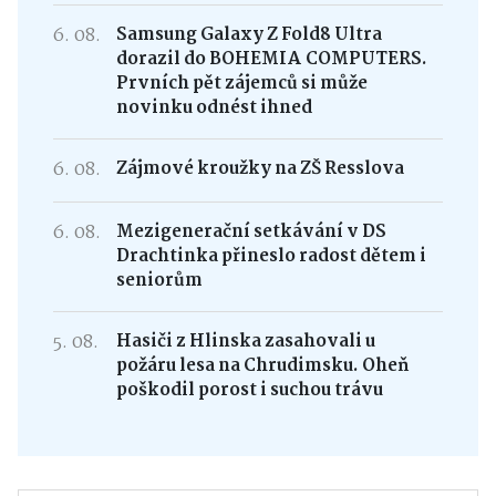
6. 08.
Samsung Galaxy Z Fold8 Ultra
dorazil do BOHEMIA COMPUTERS.
Prvních pět zájemců si může
novinku odnést ihned
6. 08.
Zájmové kroužky na ZŠ Resslova
6. 08.
Mezigenerační setkávání v DS
Drachtinka přineslo radost dětem i
seniorům
5. 08.
Hasiči z Hlinska zasahovali u
požáru lesa na Chrudimsku. Oheň
poškodil porost i suchou trávu