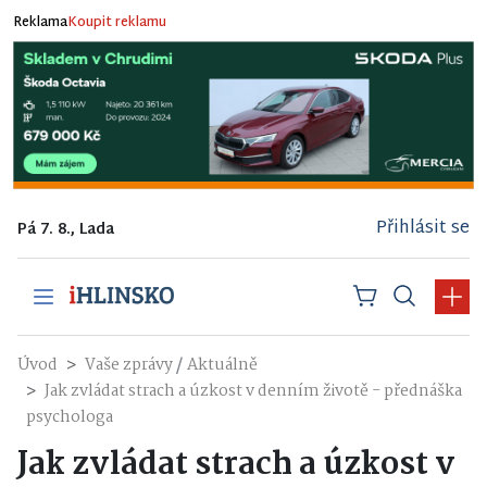
Reklama
Koupit reklamu
Přihlásit se
Pá 7. 8., Lada
/
Úvod
Vaše zprávy
Aktuálně
Jak zvládat strach a úzkost v denním životě - přednáška
psychologa
Jak zvládat strach a úzkost v