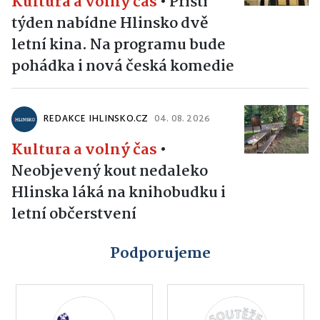
Kultura a volný čas
•
Příští
týden nabídne Hlinsko dvě
letní kina. Na programu bude
pohádka i nová česká komedie
REDAKCE IHLINSKO.CZ
04. 08. 2026
Kultura a volný čas
•
Neobjevený kout nedaleko
Hlinska láká na knihobudku i
letní občerstvení
Podporujeme