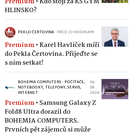
Premium
•
Kdo stojí za KS GYM
HLINSKO?
PEKLO ČERTOVINA
PŘED 23 HODINAMI
Premium
•
Karel Havlíček míří
do Pekla Čertovina. Přijeďte se
s ním setkat!
BOHEMIA COMPUTERS - POČÍTAČE,
06.
NOTEBOOKY, TELEFONY, SERVIS,
08.
INTERNET
2026
Premium
•
Samsung Galaxy Z
Fold8 Ultra dorazil do
BOHEMIA COMPUTERS.
Prvních pět zájemců si může