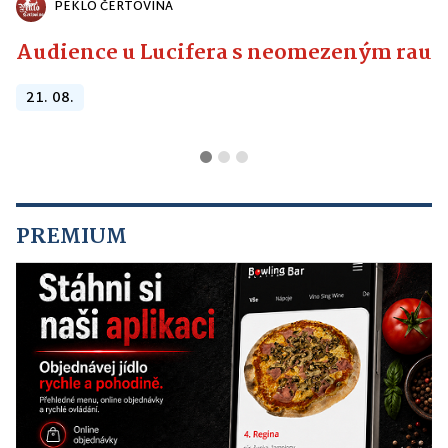
PEKLO ČERTOVINA
Audience u Lucifera s neomezeným raute
21. 08.
PREMIUM