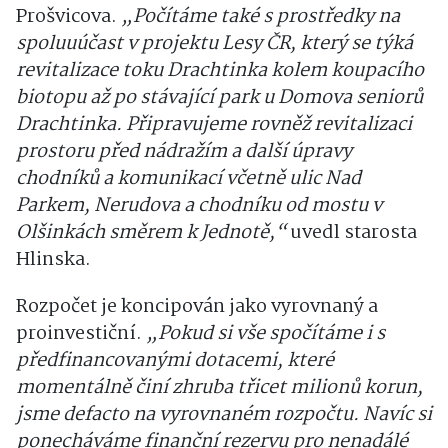
Prošvicova.
„Počítáme také s prostředky na
spoluuúčast v projektu Lesy ČR, který se týká
revitalizace toku Drachtinka kolem koupacího
biotopu až po stávající park u Domova seniorů
Drachtinka. Připravujeme rovněž revitalizaci
prostoru před nádražím a další úpravy
chodníků a komunikací včetně ulic Nad
Parkem, Nerudova a chodníku od mostu v
Olšinkách směrem k Jednotě,“
uvedl starosta
Hlinska.
Rozpočet je koncipován jako vyrovnaný a
proinvestiční.
„Pokud si vše spočítáme i s
předfinancovanými dotacemi, které
momentálně činí zhruba třicet milionů korun,
jsme defacto na vyrovnaném rozpočtu. Navíc si
ponecháváme finanční rezervu pro nenadálé