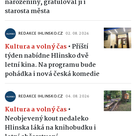
narozeniny, gratuloval jí i
starosta města
REDAKCE IHLINSKO.CZ
02. 08. 2026
Kultura a volný čas
•
Příští
týden nabídne Hlinsko dvě
letní kina. Na programu bude
pohádka i nová česká komedie
REDAKCE IHLINSKO.CZ
04. 08. 2026
Kultura a volný čas
•
Neobjevený kout nedaleko
Hlinska láká na knihobudku i