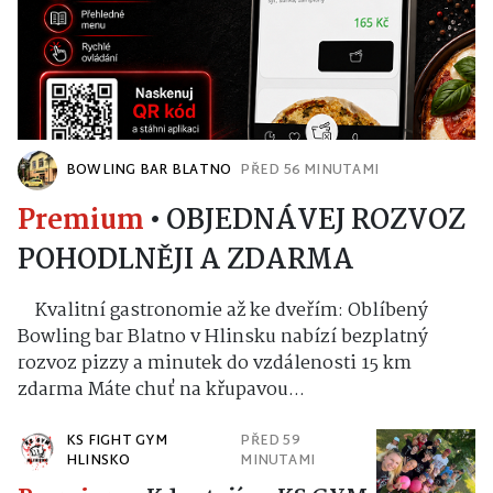
BOWLING BAR BLATNO
PŘED 56 MINUTAMI
Premium
•
OBJEDNÁVEJ ROZVOZ
POHODLNĚJI A ZDARMA
Kvalitní gastronomie až ke dveřím: Oblíbený
Bowling bar Blatno v Hlinsku nabízí bezplatný
rozvoz pizzy a minutek do vzdálenosti 15 km
zdarma Máte chuť na křupavou...
KS FIGHT GYM
PŘED 59
HLINSKO
MINUTAMI