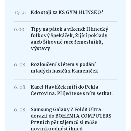
13:56
Kdo stojí za KS GYM HLINSKO?
6:00
Tipy na pátek a víkend: Hlinecký
folkový Špekáček, Žijící poklady
aneb Šikovné ruce řemeslníků,
výstavy
6. 08.
Rozloučení s létem v podání
mladých hasičů z Kameniček
6. 08.
Karel Havlíček míří do Pekla
Čertovina. Přijeďte se s ním setkat!
6. 08.
Samsung Galaxy Z Fold8 Ultra
dorazil do BOHEMIA COMPUTERS.
Prvních pět zájemců si může
novinku odnést ihned