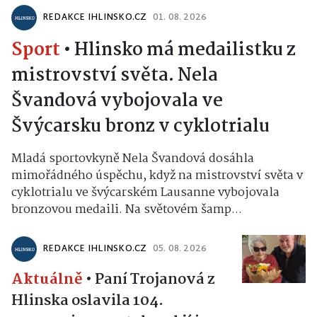
REDAKCE IHLINSKO.CZ
01. 08. 2026
Sport
•
Hlinsko má medailistku z
mistrovství světa. Nela
Švandová vybojovala ve
Švýcarsku bronz v cyklotrialu
Mladá sportovkyně Nela Švandová dosáhla
mimořádného úspěchu, když na mistrovství světa v
cyklotrialu ve švýcarském Lausanne vybojovala
bronzovou medaili. Na světovém šamp...
REDAKCE IHLINSKO.CZ
05. 08. 2026
Aktuálně
•
Paní Trojanová z
Hlinska oslavila 104.