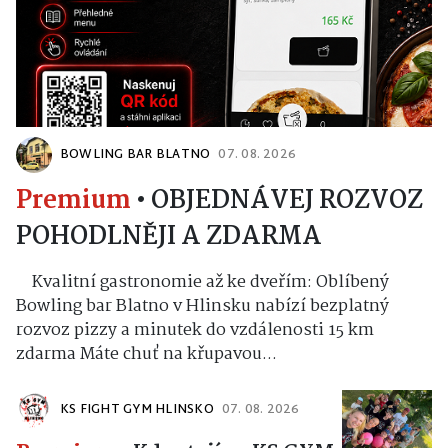
BOWLING BAR BLATNO
07. 08. 2026
Premium
•
OBJEDNÁVEJ ROZVOZ
POHODLNĚJI A ZDARMA
Kvalitní gastronomie až ke dveřím: Oblíbený
Bowling bar Blatno v Hlinsku nabízí bezplatný
rozvoz pizzy a minutek do vzdálenosti 15 km
zdarma Máte chuť na křupavou...
KS FIGHT GYM HLINSKO
07. 08. 2026