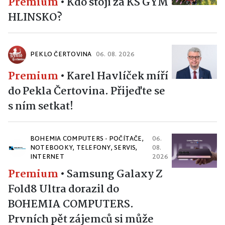
Premium
•
Kdo stojí za KS GYM
HLINSKO?
PEKLO ČERTOVINA
06. 08. 2026
Premium
•
Karel Havlíček míří
do Pekla Čertovina. Přijeďte se
s ním setkat!
BOHEMIA COMPUTERS - POČÍTAČE,
06.
NOTEBOOKY, TELEFONY, SERVIS,
08.
INTERNET
2026
Premium
•
Samsung Galaxy Z
Fold8 Ultra dorazil do
BOHEMIA COMPUTERS.
Prvních pět zájemců si může