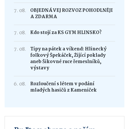
7. 08.
OBJEDNÁVEJ ROZVOZ POHODLNĚJI
A ZDARMA
7. 08.
Kdo stojí za KS GYM HLINSKO?
7. 08.
Tipy na pátek a víkend: Hlinecký
folkový Špekáček, Žijící poklady
aneb Šikovné ruce řemeslníků,
výstavy
6. 08.
Rozloučení s létem v podání
mladých hasičů z Kameniček