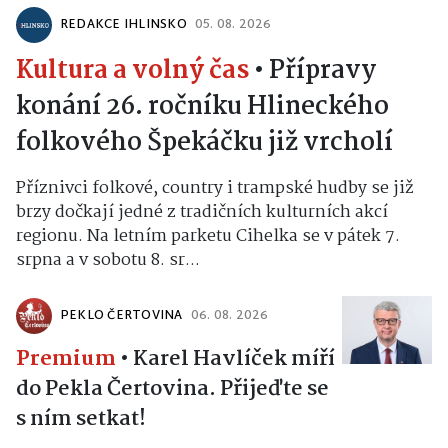
REDAKCE IHLINSKO
05. 08. 2026
Kultura a volný čas
•
Přípravy
konání 26. ročníku Hlineckého
folkového Špekáčku již vrcholí
Příznivci folkové, country i trampské hudby se již
brzy dočkají jedné z tradičních kulturních akcí
regionu. Na letním parketu Cihelka se v pátek 7.
srpna a v sobotu 8. sr...
PEKLO ČERTOVINA
06. 08. 2026
Premium
•
Karel Havlíček míří
do Pekla Čertovina. Přijeďte se
s ním setkat!