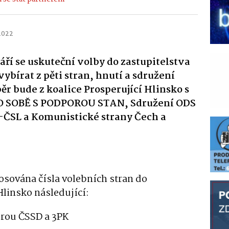
 2022
 září se uskuteční volby do zastupitelstva
ybírat z pěti stran, hnutí a sdružení
r bude z koalice Prosperující Hlinsko s
O SOBĚ S PODPOROU STAN, Sdružení ODS
-ČSL a Komunistické strany Čech a
losována čísla volebních stran do
 Hlinsko následující:
orou ČSSD a 3PK