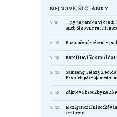
NEJNOVĚJŠÍ ČLÁNKY
6:00
Tipy na pátek a víkend: 
aneb Šikovné ruce řemes
6. 08.
Rozloučení s létem v po
6. 08.
Karel Havlíček míří do P
6. 08.
Samsung Galaxy Z Fold
Prvních pět zájemců si 
6. 08.
Zájmové kroužky na ZŠ 
6. 08.
Mezigenerační setkávání
seniorům