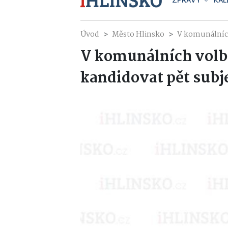
ZPRÁVY
KAL
Úvod
Město Hlinsko
V komunálních
V komunálních volb
kandidovat pět subj