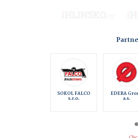
Partne
Cakl Elektro
Pujc-auto.
Chci