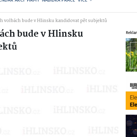
ENDÁŘ AKCÍ
FIRMY
NABÍDKA PRÁCE
VÍCE
 volbách bude v Hlinsku kandidovat pět subjektů
ách bude v Hlinsku
Rekla
ektů