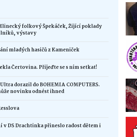
Hlinecký folkový Špekáček, Žijící poklady
lníků, výstavy
dání mladých hasičů z Kameniček
ekla Čertovina. Přijeďte se s ním setkat!
8 Ultra dorazil do BOHEMIA COMPUTERS.
může novinku odnést ihned
Resslova
 v DS Drachtinka přineslo radost dětem i