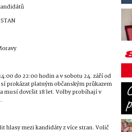
kandidátů
 STAN
Moravy
 14:00 do 22:00 hodin a v sobotu 24. září od
musí prokázat platným občanským průkazem
musí dovršit 18 let. Volby probíhají v
h.
 hlasy mezi kandidáty z více stran. Volič