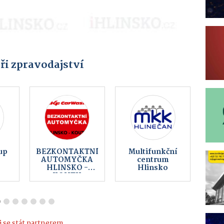
ři zpravodajství
cz
Vaše reklama
Sportovní
zde od 990 Kč
střelnice
Hlinsko
 se stát partnerem