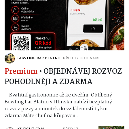
BOWLING BAR BLATNO
PŘED 17 HODINAMI
Premium
•
OBJEDNÁVEJ ROZVOZ
POHODLNĚJI A ZDARMA
Kvalitní gastronomie až ke dveřím: Oblíbený
Bowling bar Blatno v Hlinsku nabízí bezplatný
rozvoz pizzy a minutek do vzdálenosti 15 km
zdarma Máte chuť na křupavou...