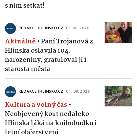
s ním setkat!
REDAKCE IHLINSKO.CZ
05. 08. 2026
Aktuálně
•
Paní Trojanová z
Hlinska oslavila 104.
narozeniny, gratuloval jí i
starosta města
REDAKCE IHLINSKO.CZ
04. 08. 2026
Kultura a volný čas
•
Neobjevený kout nedaleko
Hlinska láká na knihobudku i
letní občerstvení