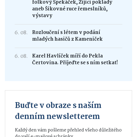
folkový Špekáček, Žijící poklady
aneb Šikovné ruce řemeslníků,
výstavy
6. 08.
Rozloučení s létem v podání
mladých hasičů z Kameniček
6. 08.
Karel Havlíček míří do Pekla
Čertovina. Přijeďte se s ním setkat!
Buďte v obraze s naším
denním newsletterem
Každý den vám pošleme přehled všeho důležitého
do vaší e-mailové schránky.