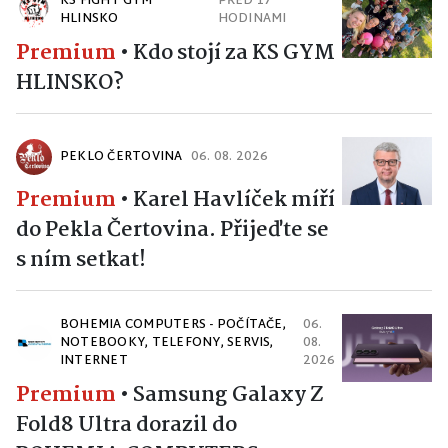
KS FIGHT GYM
PŘED 17
HLINSKO
HODINAMI
Premium
•
Kdo stojí za KS GYM
HLINSKO?
PEKLO ČERTOVINA
06. 08. 2026
Premium
•
Karel Havlíček míří
do Pekla Čertovina. Přijeďte se
s ním setkat!
BOHEMIA COMPUTERS - POČÍTAČE,
06.
NOTEBOOKY, TELEFONY, SERVIS,
08.
INTERNET
2026
Premium
•
Samsung Galaxy Z
Fold8 Ultra dorazil do