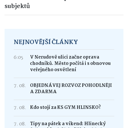
subjektů
NEJNOVĚJŠÍ ČLÁNKY
6:05
V Nerudově ulici začne oprava
chodníků. Město počítá i s obnovou
veřejného osvětlení
7. 08.
OBJEDNÁVEJ ROZVOZ POHODLNĚJI
A ZDARMA
7. 08.
Kdo stojí za KS GYM HLINSKO?
7. 08.
Tipy na pátek a víkend: Hlinecký