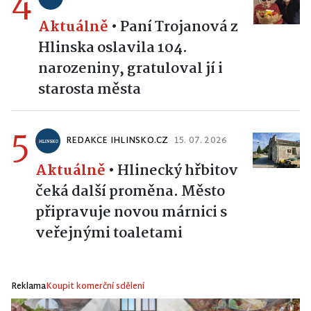
4
Aktuálně
•
Paní Trojanová z
Hlinska oslavila 104.
narozeniny, gratuloval jí i
starosta města
5
REDAKCE IHLINSKO.CZ
15. 07. 2026
Aktuálně
•
Hlinecký hřbitov
čeká další proměna. Město
připravuje novou márnici s
veřejnými toaletami
Reklama
Koupit komerční sdělení