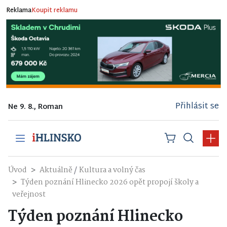
Reklama
Koupit reklamu
Přihlásit se
Ne 9. 8., Roman
/
Úvod
Aktuálně
Kultura a volný čas
Týden poznání Hlinecko 2026 opět propojí školy a
veřejnost
Týden poznání Hlinecko