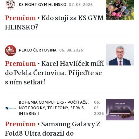
KS FIGHT GYM HLINSKO
07. 08. 2026
Premium
•
Kdo stojí za KS GYM
HLINSKO?
PEKLO ČERTOVINA
06. 08. 2026
Premium
•
Karel Havlíček míří
do Pekla Čertovina. Přijeďte se
s ním setkat!
BOHEMIA COMPUTERS - POČÍTAČE,
06.
NOTEBOOKY, TELEFONY, SERVIS,
08.
INTERNET
2026
Premium
•
Samsung Galaxy Z
Fold8 Ultra dorazil do