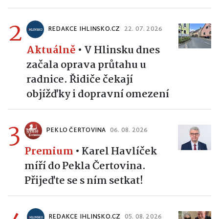
2
REDAKCE IHLINSKO.CZ
22. 07. 2026
Aktuálně
•
V Hlinsku dnes
začala oprava průtahu u
radnice. Řidiče čekají
objížďky i dopravní omezení
3
PEKLO ČERTOVINA
06. 08. 2026
Premium
•
Karel Havlíček
míří do Pekla Čertovina.
Přijeďte se s ním setkat!
REDAKCE IHLINSKO.CZ
05. 08. 2026