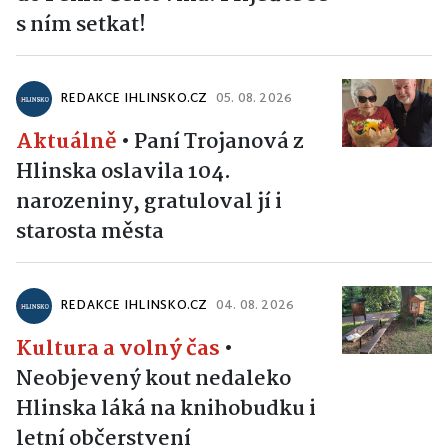
s ním setkat!
REDAKCE IHLINSKO.CZ
05. 08. 2026
Aktuálně
•
Paní Trojanová z
Hlinska oslavila 104.
narozeniny, gratuloval jí i
starosta města
REDAKCE IHLINSKO.CZ
04. 08. 2026
Kultura a volný čas
•
Neobjevený kout nedaleko
Hlinska láká na knihobudku i
letní občerstvení