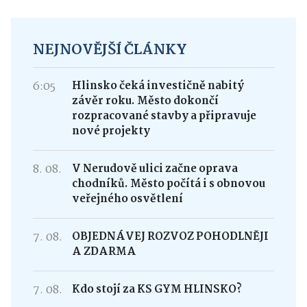
NEJNOVĚJŠÍ ČLÁNKY
6:05
Hlinsko čeká investičně nabitý
závěr roku. Město dokončí
rozpracované stavby a připravuje
nové projekty
8. 08.
V Nerudově ulici začne oprava
chodníků. Město počítá i s obnovou
veřejného osvětlení
7. 08.
OBJEDNÁVEJ ROZVOZ POHODLNĚJI
A ZDARMA
7. 08.
Kdo stojí za KS GYM HLINSKO?