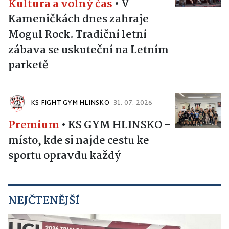
Kultura a volný čas
•
V
Kameničkách dnes zahraje
Mogul Rock. Tradiční letní
zábava se uskuteční na Letním
parketě
KS FIGHT GYM HLINSKO
31. 07. 2026
Premium
•
KS GYM HLINSKO –
místo, kde si najde cestu ke
sportu opravdu každý
NEJČTENĚJŠÍ