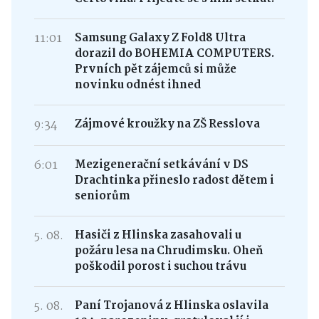
11:01
Samsung Galaxy Z Fold8 Ultra
dorazil do BOHEMIA COMPUTERS.
Prvních pět zájemců si může
novinku odnést ihned
9:34
Zájmové kroužky na ZŠ Resslova
6:01
Mezigenerační setkávání v DS
Drachtinka přineslo radost dětem i
seniorům
5. 08.
Hasiči z Hlinska zasahovali u
požáru lesa na Chrudimsku. Oheň
poškodil porost i suchou trávu
5. 08.
Paní Trojanová z Hlinska oslavila