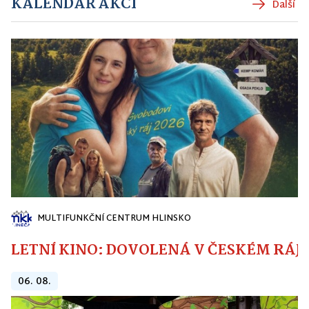
KALENDÁŘ AKCÍ
Další
MULTIFUNKČNÍ CENTRUM HLINSKO
LETNÍ KINO: DOVOLENÁ V ČESKÉM RÁJI
06. 08.