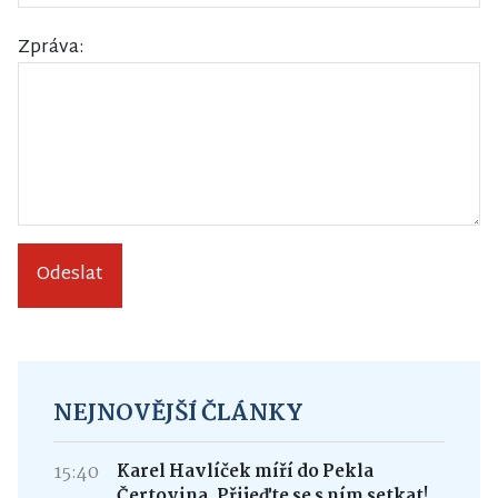
Zpráva:
Odeslat
NEJNOVĚJŠÍ ČLÁNKY
15:40
Karel Havlíček míří do Pekla
Čertovina. Přijeďte se s ním setkat!