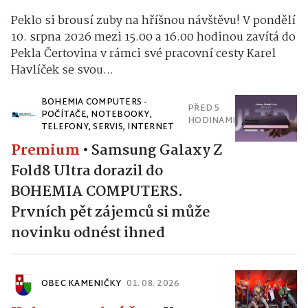
Peklo si brousí zuby na hříšnou návštěvu! V pondělí
10. srpna 2026 mezi 15.00 a 16.00 hodinou zavítá do
Pekla Čertovina v rámci své pracovní cesty Karel
Havlíček se svou...
BOHEMIA COMPUTERS -
PŘED 5
POČÍTAČE, NOTEBOOKY,
HODINAMI
TELEFONY, SERVIS, INTERNET
Premium
•
Samsung Galaxy Z
Fold8 Ultra dorazil do
BOHEMIA COMPUTERS.
Prvních pět zájemců si může
novinku odnést ihned
OBEC KAMENIČKY
01. 08. 2026