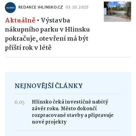
REDAKCE IHLINSKO.CZ
03. 10. 2025
Aktuálně
•
Výstavba
nákupního parku v Hlinsku
pokračuje, otevření má být
příští rok v létě
NEJNOVĚJŠÍ ČLÁNKY
6:05
Hlinsko čeká investičně nabitý
závěr roku. Město dokončí
rozpracované stavby a připravuje
nové projekty