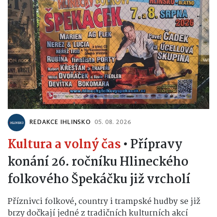
REDAKCE IHLINSKO
05. 08. 2026
Kultura a volný čas
•
Přípravy
konání 26. ročníku Hlineckého
folkového Špekáčku již vrcholí
Příznivci folkové, country i trampské hudby se již
brzy dočkají jedné z tradičních kulturních akcí