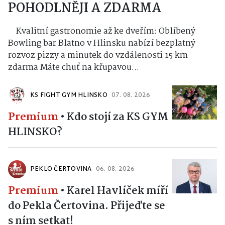
POHODLNĚJI A ZDARMA
Kvalitní gastronomie až ke dveřím: Oblíbený
Bowling bar Blatno v Hlinsku nabízí bezplatný
rozvoz pizzy a minutek do vzdálenosti 15 km
zdarma Máte chuť na křupavou...
KS FIGHT GYM HLINSKO
07. 08. 2026
Premium
•
Kdo stojí za KS GYM
HLINSKO?
PEKLO ČERTOVINA
06. 08. 2026
Premium
•
Karel Havlíček míří
do Pekla Čertovina. Přijeďte se
s ním setkat!