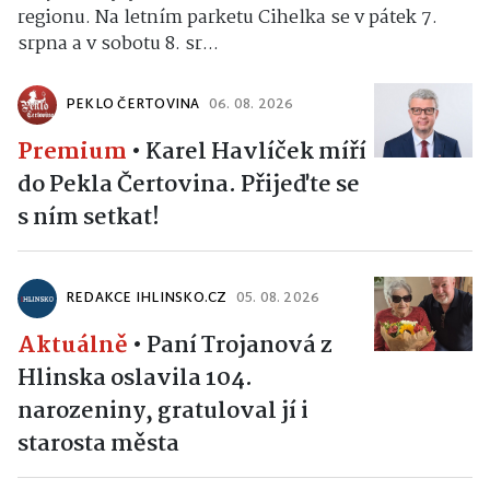
regionu. Na letním parketu Cihelka se v pátek 7.
srpna a v sobotu 8. sr...
PEKLO ČERTOVINA
06. 08. 2026
Premium
•
Karel Havlíček míří
do Pekla Čertovina. Přijeďte se
s ním setkat!
REDAKCE IHLINSKO.CZ
05. 08. 2026
Aktuálně
•
Paní Trojanová z
Hlinska oslavila 104.
narozeniny, gratuloval jí i
starosta města