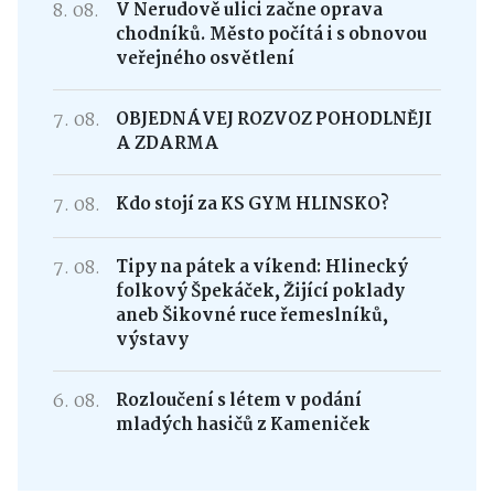
8. 08.
V Nerudově ulici začne oprava
chodníků. Město počítá i s obnovou
veřejného osvětlení
7. 08.
OBJEDNÁVEJ ROZVOZ POHODLNĚJI
A ZDARMA
7. 08.
Kdo stojí za KS GYM HLINSKO?
7. 08.
Tipy na pátek a víkend: Hlinecký
folkový Špekáček, Žijící poklady
aneb Šikovné ruce řemeslníků,
výstavy
6. 08.
Rozloučení s létem v podání
mladých hasičů z Kameniček