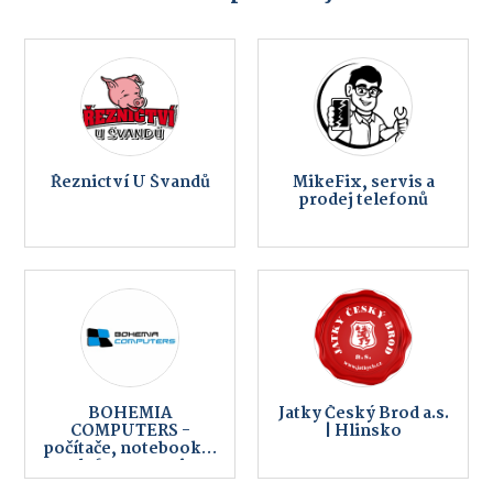
Řeznictví U Švandů
MikeFix, servis a
prodej telefonů
BOHEMIA
Jatky Český Brod a.s.
COMPUTERS -
| Hlinsko
počítače, notebooky,
telefony, servis,
internet