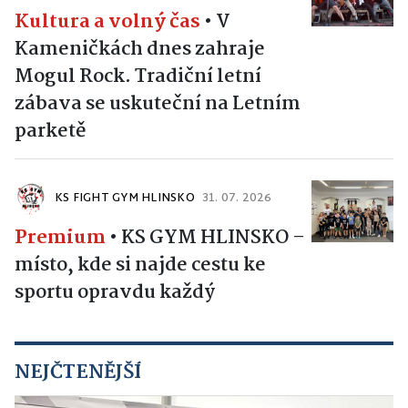
Kultura a volný čas
•
V
Kameničkách dnes zahraje
Mogul Rock. Tradiční letní
zábava se uskuteční na Letním
parketě
KS FIGHT GYM HLINSKO
31. 07. 2026
Premium
•
KS GYM HLINSKO –
místo, kde si najde cestu ke
sportu opravdu každý
NEJČTENĚJŠÍ