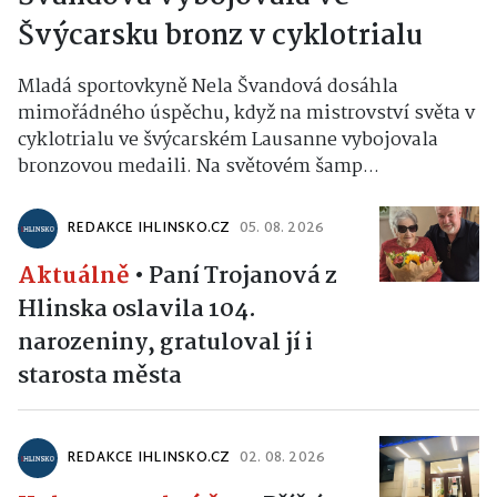
Švýcarsku bronz v cyklotrialu
Mladá sportovkyně Nela Švandová dosáhla
mimořádného úspěchu, když na mistrovství světa v
cyklotrialu ve švýcarském Lausanne vybojovala
bronzovou medaili. Na světovém šamp...
REDAKCE IHLINSKO.CZ
05. 08. 2026
Aktuálně
•
Paní Trojanová z
Hlinska oslavila 104.
narozeniny, gratuloval jí i
starosta města
REDAKCE IHLINSKO.CZ
02. 08. 2026