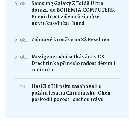
6. 08.
Samsung Galaxy Z Fold8 Ultra
dorazil do BOHEMIA COMPUTERS.
Prvních pět zájemců si může
novinku odnést ihned
6. 08.
Zájmové kroužky na ZŠ Resslova
6. 08.
Mezigenerační setkávání v DS
Drachtinka přineslo radost dětem i
seniorům
5. 08.
Hasiči z Hlinska zasahovali u
požáru lesa na Chrudimsku. Oheň
poškodil porost i suchou trávu