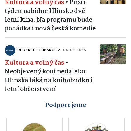
Kultura a volný čas
•
Příští
týden nabídne Hlinsko dvě
letní kina. Na programu bude
pohádka i nová česká komedie
REDAKCE IHLINSKO.CZ
04. 08. 2026
Kultura a volný čas
•
Neobjevený kout nedaleko
Hlinska láká na knihobudku i
letní občerstvení
Podporujeme