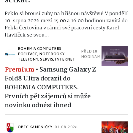
setkat!
Peklo si brousí zuby na hříšnou návštěvu! V pondělí
10. srpna 2026 mezi 15.00 a 16.00 hodinou zavítá do
Pekla Čertovina v rámci své pracovní cesty Karel
Havlíček se svou...
BOHEMIA COMPUTERS -
PŘED 18
POČÍTAČE, NOTEBOOKY,
HODINAMI
TELEFONY, SERVIS, INTERNET
Premium
•
Samsung Galaxy Z
Fold8 Ultra dorazil do
BOHEMIA COMPUTERS.
Prvních pět zájemců si může
novinku odnést ihned
OBEC KAMENIČKY
01. 08. 2026