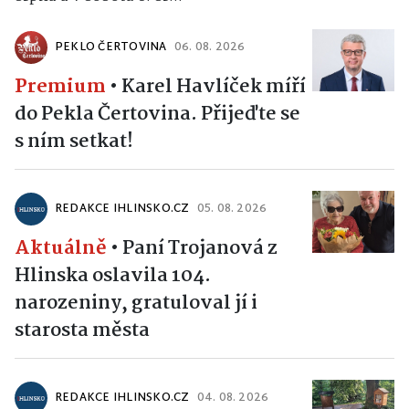
PEKLO ČERTOVINA
06. 08. 2026
Premium
•
Karel Havlíček míří
do Pekla Čertovina. Přijeďte se
s ním setkat!
REDAKCE IHLINSKO.CZ
05. 08. 2026
Aktuálně
•
Paní Trojanová z
Hlinska oslavila 104.
narozeniny, gratuloval jí i
starosta města
REDAKCE IHLINSKO.CZ
04. 08. 2026