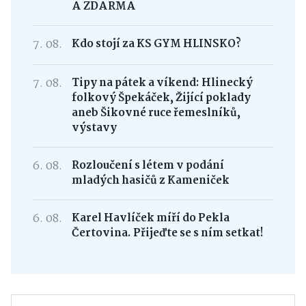
A ZDARMA
7. 08.
Kdo stojí za KS GYM HLINSKO?
7. 08.
Tipy na pátek a víkend: Hlinecký
folkový Špekáček, Žijící poklady
aneb Šikovné ruce řemeslníků,
výstavy
6. 08.
Rozloučení s létem v podání
mladých hasičů z Kameniček
6. 08.
Karel Havlíček míří do Pekla
Čertovina. Přijeďte se s ním setkat!