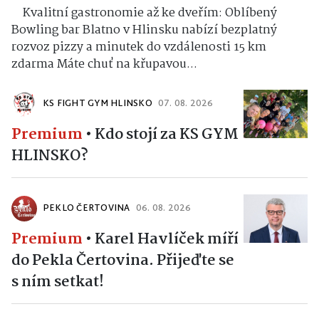
Kvalitní gastronomie až ke dveřím: Oblíbený
Bowling bar Blatno v Hlinsku nabízí bezplatný
rozvoz pizzy a minutek do vzdálenosti 15 km
zdarma Máte chuť na křupavou...
KS FIGHT GYM HLINSKO
07. 08. 2026
Premium
•
Kdo stojí za KS GYM
HLINSKO?
PEKLO ČERTOVINA
06. 08. 2026
Premium
•
Karel Havlíček míří
do Pekla Čertovina. Přijeďte se
s ním setkat!