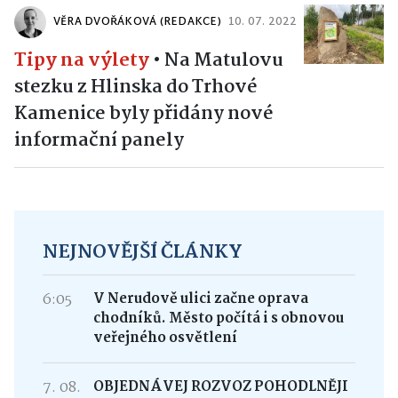
VĚRA DVOŘÁKOVÁ (REDAKCE)
10. 07. 2022
Tipy na výlety
•
Na Matulovu
stezku z Hlinska do Trhové
Kamenice byly přidány nové
informační panely
NEJNOVĚJŠÍ ČLÁNKY
6:05
V Nerudově ulici začne oprava
chodníků. Město počítá i s obnovou
veřejného osvětlení
7. 08.
OBJEDNÁVEJ ROZVOZ POHODLNĚJI