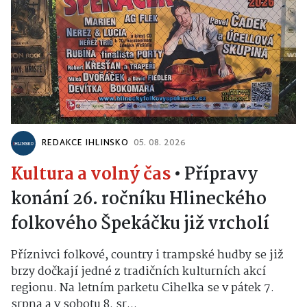
REDAKCE IHLINSKO
05. 08. 2026
Kultura a volný čas
•
Přípravy
konání 26. ročníku Hlineckého
folkového Špekáčku již vrcholí
Příznivci folkové, country i trampské hudby se již
brzy dočkají jedné z tradičních kulturních akcí
regionu. Na letním parketu Cihelka se v pátek 7.
srpna a v sobotu 8. sr...