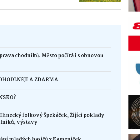
oprava chodníků. Město počítá i s obnovou
POHODLNĚJI A ZDARMA
INSKO?
Hlinecký folkový Špekáček, Žijící poklady
lníků, výstavy
dání mladých hasičů z Kameniček