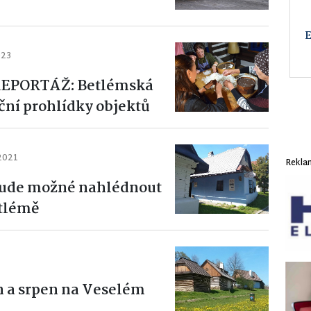
023
EPORTÁŽ: Betlémská
ční prohlídky objektů
 2021
Rekla
bude možné nahlédnout
etlémě
 a srpen na Veselém