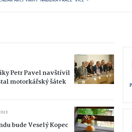
ENDÁŘ AKCÍ
FIRMY
NABÍDKA PRÁCE
VÍCE
iky Petr Pavel navštívil
stal motorkářský šátek
 2023
ndu bude Veselý Kopec