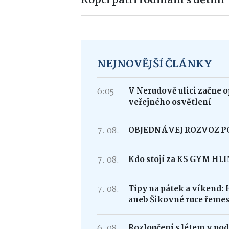
Kopci patří rodinám s dětmi
NEJNOVĚJŠÍ ČLÁNKY
6:05
V Nerudově ulici začne 
veřejného osvětlení
7. 08.
OBJEDNÁVEJ ROZVOZ 
7. 08.
Kdo stojí za KS GYM HL
7. 08.
Tipy na pátek a víkend: 
aneb Šikovné ruce řemes
6. 08.
Rozloučení s létem v po