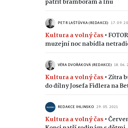
patřit bramborám a lnu
PETR LAŠTŮVKA (REDAKCE)
17. 09. 2
Kultura a volný čas
•
FOTOR
muzejní noc nabídla netradi
VĚRA DVOŘÁKOVÁ (REDAKCE)
18. 06.
Kultura a volný čas
•
Zítra 
do dílny Josefa Fidlera na B
REDAKCE IHLINSKO
29. 05. 2021
Kultura a volný čas
•
Červen