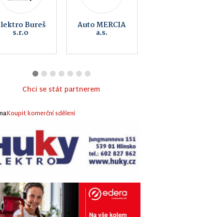
Řeznictví U
Kovoart
Švandů
Vojtěchov
Chci se stát partnerem
ma
Koupit komerční sdělení