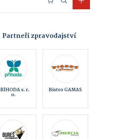
Partneři zpravodajství
KS Fight Gym
Backer Elektro
Hlinsko
CZ a.s., Backer
ELTOP s.r.o.