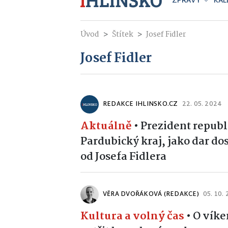
ZPRÁVY
KAL
Úvod
Štítek
Josef Fidler
Josef Fidler
REDAKCE IHLINSKO.CZ
22. 05. 2024
Aktuálně
•
Prezident republ
Pardubický kraj, jako dar do
od Josefa Fidlera
VĚRA DVOŘÁKOVÁ (REDAKCE)
05. 10.
Kultura a volný čas
•
O víke